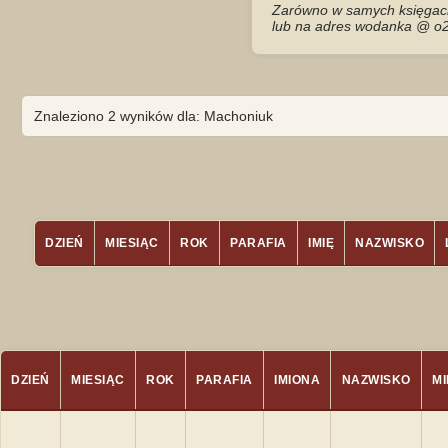
Zarówno w samych księgach 
lub na adres wodanka @ o2
Znaleziono 2 wyników dla: Machoniuk
DZIEŃ
MIESIĄC
ROK
PARAFIA
IMIĘ
NAZWISKO
DZIEŃ
MIESIĄC
ROK
PARAFIA
IMIONA
NAZWISKO
M