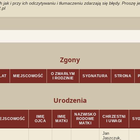
jak i przy ich odczytywaniu i tłumaczeniu zdarzają się błędy. Proszę 
.pl
Zgony
O ZMARŁYM
LAT
MIEJSCOWOŚĆ
SYGNATURA
STRONA
I RODZINIE
Urodzenia
NAZWISKO
IMIĘ
IMIĘ
CHRZESTNI
IEJSCOWOŚĆ
RODOWE
SY
OJCA
MATKI
I UWAGI
MATKI
Jan
Jaszczuk,