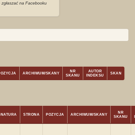
je zgłaszać na Facebooku
NR
AUTOR
POZYCJA
ARCHIWUM/SKANY
SKAN
SKANU
INDEKSU
NR
GNATURA
STRONA
POZYCJA
ARCHIWUM/SKANY
SKANU