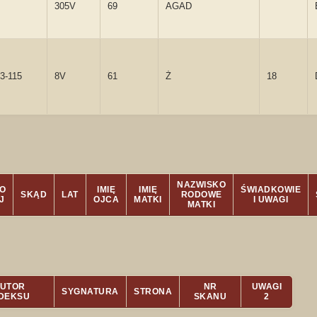
305V
69
AGAD
3-115
8V
61
Ż
18
NAZWISKO
O
IMIĘ
IMIĘ
ŚWIADKOWIE
SKĄD
LAT
RODOWE
J
OJCA
MATKI
I UWAGI
MATKI
UTOR
NR
UWAGI
SYGNATURA
STRONA
NDEKSU
SKANU
2