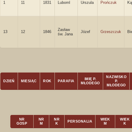
1
11
1831
Luboml
Urszula
Prończuk
Ką
Zasław
13
12
1846
Józef
Grzeszczuk
Bi
św. Jana
NAZWISKO
IMIĘ P.
DZIEŃ
MIESIĄC
ROK
PARAFIA
P.
MŁODEGO
MŁODEGO
NR
NR
NR
WIEK
WIEK
PERSONALIA
GOSP
M
K
M
K