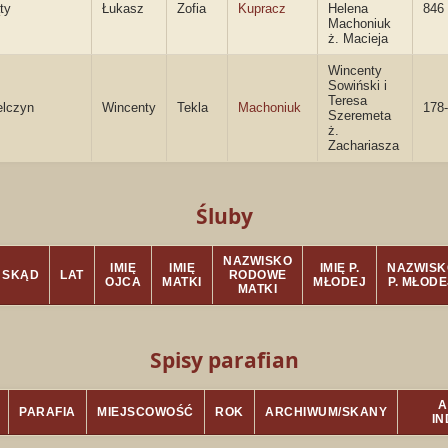
ty
Łukasz
Zofia
Kupracz
Helena
846
Machoniuk
ż. Macieja
Wincenty
Sowiński i
Teresa
elczyn
Wincenty
Tekla
Machoniuk
178-
Szeremeta
ż.
Zachariasza
Śluby
NAZWISKO
IMIĘ
IMIĘ
IMIĘ P.
NAZWISK
SKĄD
LAT
RODOWE
OJCA
MATKI
MŁODEJ
P. MŁODE
MATKI
Spisy parafian
A
PARAFIA
MIEJSCOWOŚĆ
ROK
ARCHIWUM/SKANY
I