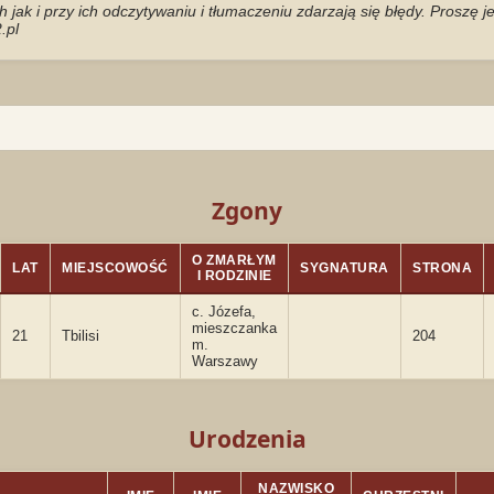
jak i przy ich odczytywaniu i tłumaczeniu zdarzają się błędy. Proszę 
.pl
Zgony
O ZMARŁYM
LAT
MIEJSCOWOŚĆ
SYGNATURA
STRONA
I RODZINIE
c. Józefa,
mieszczanka
21
Tbilisi
204
m.
Warszawy
Urodzenia
NAZWISKO