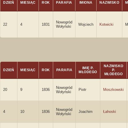
DZIEŃ
MIESIĄC
ROK
PARAFIA
IMIONA
NAZWISKO
M
Nowogród
22
4
1831
Wojciech
Kotwicki
M
Wołyński
NAZWISKO
IMIĘ P.
DZIEŃ
MIESIĄC
ROK
PARAFIA
P.
MŁODEGO
MŁODEGO
Nowogród
20
9
1836
Piotr
Moszkowski
Wołyński
Nowogród
4
10
1836
Joachim
Łahoski
Wołyński