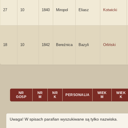
27
10
1840
Miropol
Eliasz
Kotwicki
18
10
1842
Bereźnica
Bazyli
Orliński
NR
NR
NR
WIEK
WIEK
PERSONALIA
GOSP
M
K
M
K
Uwaga! W spisach parafian wyszukiwane są tylko nazwiska.