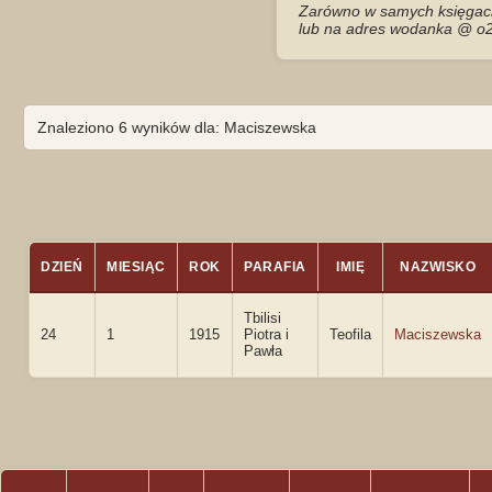
Zarówno w samych księgach 
lub na adres wodanka @ o2
Znaleziono 6 wyników dla: Maciszewska
DZIEŃ
MIESIĄC
ROK
PARAFIA
IMIĘ
NAZWISKO
Tbilisi
24
1
1915
Piotra i
Teofila
Maciszewska
Pawła