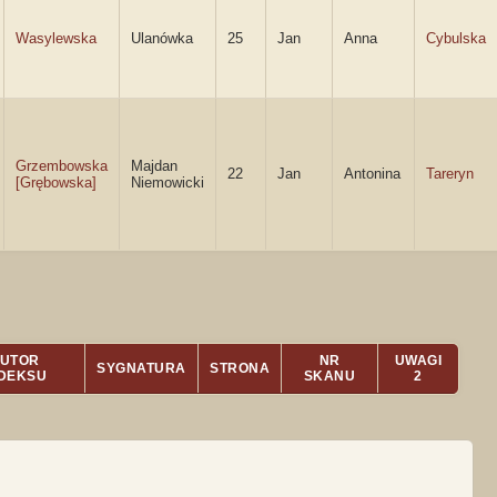
Wasylewska
Ulanówka
25
Jan
Anna
Cybulska
Grzembowska
Majdan
22
Jan
Antonina
Tareryn
[Grębowska]
Niemowicki
UTOR
NR
UWAGI
SYGNATURA
STRONA
NDEKSU
SKANU
2