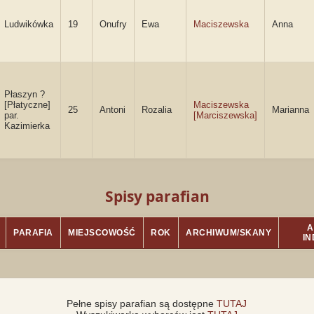
Ludwikówka
19
Onufry
Ewa
Maciszewska
Anna
Płaszyn ?
[Płatyczne]
Maciszewska
25
Antoni
Rozalia
Marianna
par.
[Marciszewska]
Kazimierka
Spisy parafian
A
PARAFIA
MIEJSCOWOŚĆ
ROK
ARCHIWUM/SKANY
I
Pełne spisy parafian są dostępne
TUTAJ