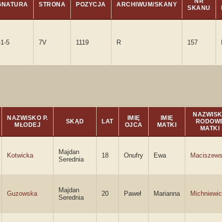
NR
GNATURA
STRONA
POZYCJA
ARCHIWUM/SKANY
SKANU
-1-5
7V
1119
R
157
NAZWIS
NAZWISKO P.
IMIĘ
IMIĘ
SKĄD
LAT
RODOW
MŁODEJ
OJCA
MATKI
MATKI
Majdan
Kotwicka
18
Onufry
Ewa
Maciszew
Serednia
Majdan
Guzowska
20
Paweł
Marianna
Michniewi
Serednia