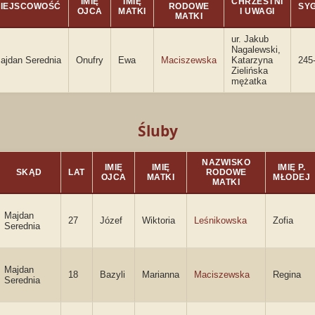
IMIĘ
IMIĘ
CHRZESTNI
IEJSCOWOŚĆ
RODOWE
SY
OJCA
MATKI
I UWAGI
MATKI
ur. Jakub
Nagalewski,
ajdan Serednia
Onufry
Ewa
Maciszewska
Katarzyna
245
Zielińska
mężatka
Śluby
NAZWISKO
IMIĘ
IMIĘ
IMIĘ P.
SKĄD
LAT
RODOWE
OJCA
MATKI
MŁODEJ
MATKI
Majdan
27
Józef
Wiktoria
Leśnikowska
Zofia
Serednia
Majdan
18
Bazyli
Marianna
Maciszewska
Regina
Serednia