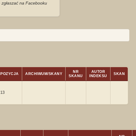
je zgłaszać na Facebooku
NR
AUTOR
POZYCJA
ARCHIWUM/SKANY
SKAN
SKANU
INDEKSU
13