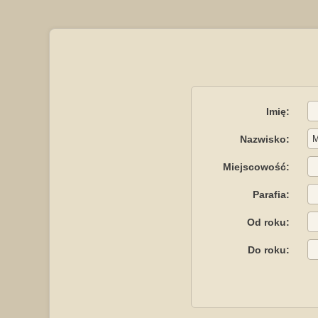
Imię:
Nazwisko:
Miejscowość:
Parafia:
Od roku:
Do roku: