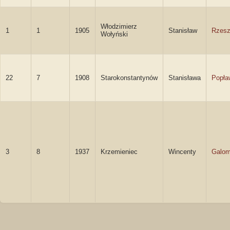
Włodzimierz
1
1
1905
Stanisław
Rzesz
Wołyński
22
7
1908
Starokonstantynów
Stanisława
Popła
3
8
1937
Krzemieniec
Wincenty
Galo