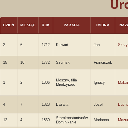
Ur
DZIEŃ
MIESIĄC
ROK
PARAFIA
IMIONA
NAZ
2
6
1712
Klewań
Jan
Skrz
15
10
1772
Szumsk
Franciszek
Moszny, filia
1
2
1806
Ignacy
Makar
Miedzyrzec
4
7
1828
Bazalia
Józef
Bucho
Starokonstantynów
12
4
1830
Marianna
Mazu
Dominikanie