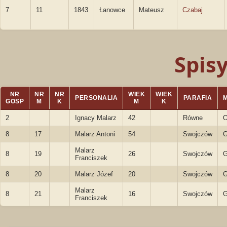
7
11
1843
Łanowce
Mateusz
Czabaj
Spis
NR
NR
NR
WIEK
WIEK
PERSONALIA
PARAFIA
GOSP
M
K
M
K
2
Ignacy Malarz
42
Równe
O
8
17
Malarz Antoni
54
Swojczów
G
Malarz
8
19
26
Swojczów
G
Franciszek
8
20
Malarz Józef
20
Swojczów
G
Malarz
8
21
16
Swojczów
G
Franciszek