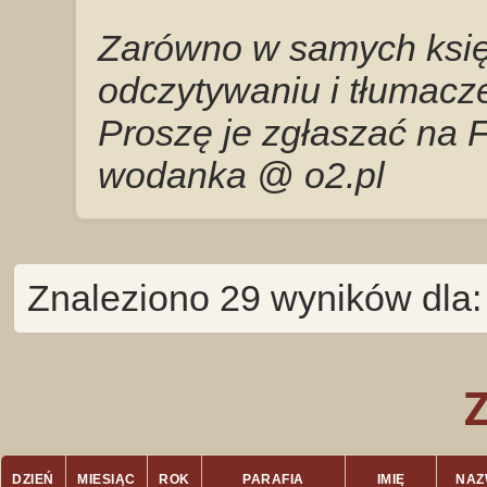
Zarówno w samych księg
odczytywaniu i tłumacze
Proszę je zgłaszać na 
wodanka @ o2.pl
Znaleziono 29 wyników dla:
DZIEŃ
MIESIĄC
ROK
PARAFIA
IMIĘ
NAZ