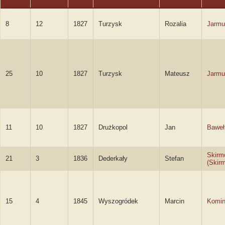
8
12
1827
Turzysk
Rozalia
Jarmu
25
10
1827
Turzysk
Mateusz
Jarmu
11
10
1827
Drużkopol
Jan
Baweł
Skirm
21
3
1836
Dederkały
Stefan
(Skirm
15
4
1845
Wyszogródek
Marcin
Komi