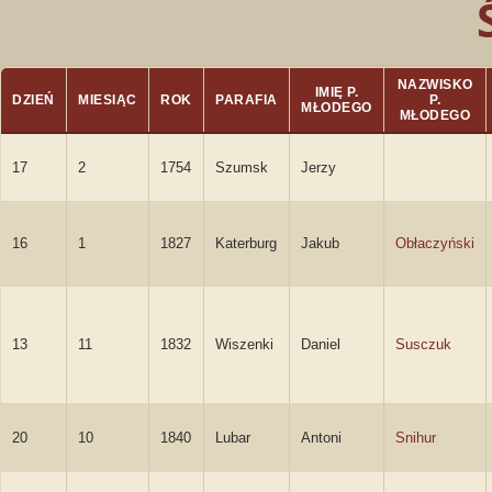
NAZWISKO
IMIĘ P.
DZIEŃ
MIESIĄC
ROK
PARAFIA
P.
MŁODEGO
MŁODEGO
17
2
1754
Szumsk
Jerzy
16
1
1827
Katerburg
Jakub
Obłaczyński
13
11
1832
Wiszenki
Daniel
Susczuk
20
10
1840
Lubar
Antoni
Snihur