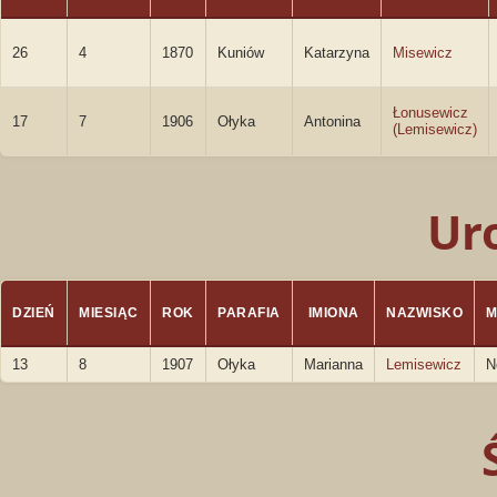
26
4
1870
Kuniów
Katarzyna
Misewicz
Łonusewicz
17
7
1906
Ołyka
Antonina
(Lemisewicz)
Ur
DZIEŃ
MIESIĄC
ROK
PARAFIA
IMIONA
NAZWISKO
M
13
8
1907
Ołyka
Marianna
Lemisewicz
N