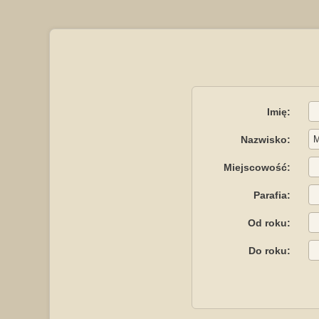
Imię:
Nazwisko:
Miejscowość:
Parafia:
Od roku:
Do roku: