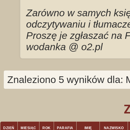
Zarówno w samych księg
odczytywaniu i tłumacze
Proszę je zgłaszać na 
wodanka @ o2.pl
Znaleziono 5 wyników dla: 
DZIEŃ
MIESIĄC
ROK
PARAFIA
IMIĘ
NAZWISKO