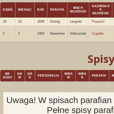
NAZWISKO
IMIĘ P.
DZIEŃ
MIESIĄC
ROK
PARAFIA
P.
MŁODEGO
MŁODEGO
29
10
1839
Ostróg
Leopold
Piasecki
2
2
1903
Niewirków
Aleksander
Żygadło
Spis
NR
NR
NR
WIEK
WIEK
PERSONALIA
PARAFIA
GOSP
M
K
M
K
Uwaga! W spisach parafian 
Pełne spisy para