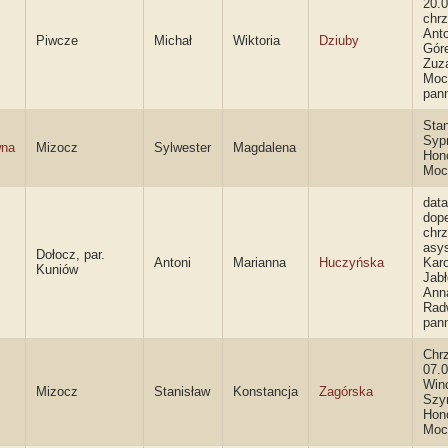
20.0
chrz
Anto
Piwcze
Michał
Wiktoria
Dziuby
Góre
Zuz
Moc
pan
Stan
Syp
wna
Mizocz
Sylwester
Magdalena
Hon
Moc
data
dope
chrz
asys
Dołocz, par.
Antoni
Marianna
Huczyńska
Karo
Kuniów
Jabł
Ann
Rad
pan
Chr
07.0
Win
Mizocz
Stanisław
Konstancja
Zagórska
Szy
Hon
Moc