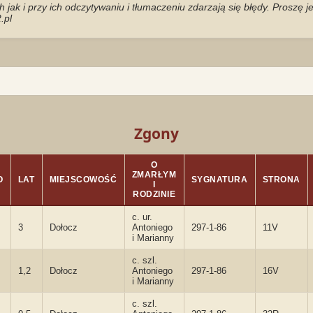
jak i przy ich odczytywaniu i tłumaczeniu zdarzają się błędy. Proszę 
.pl
Zgony
O
ZMARŁYM
O
LAT
MIEJSCOWOŚĆ
SYGNATURA
STRONA
I
RODZINIE
c. ur.
3
Dołocz
Antoniego
297-1-86
11V
i Marianny
c. szl.
1,2
Dołocz
Antoniego
297-1-86
16V
i Marianny
c. szl.