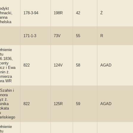
.
edykt
hnacki,
178-3-94
198R
42
Ż
anna
helska
171-1-3
73V
55
R
łnienie
tu
6.1836,
centy
822
124V
58
AGAD
icz i Ewa
nin ż.
imierza
ora WR
Szahin i
onora
yz ż.
inika
822
125R
59
AGAD
okata
u
ieńskiego
łnienie
tu