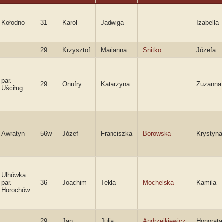
Kołodno
31
Karol
Jadwiga
Izabella
29
Krzysztof
Marianna
Snitko
Józefa
par.
29
Onufry
Katarzyna
Zuzanna
Uściług
Awratyn
56w
Józef
Franciszka
Borowska
Krystyna
Ulhówka
par.
36
Joachim
Tekla
Mochelska
Kamila
Horochów
29
Jan
Julia
Andrzejkiewicz
Honorata