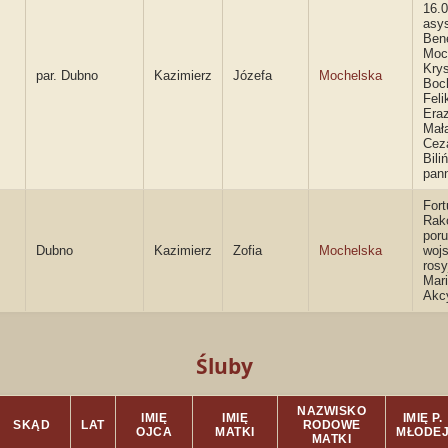
16.0
asys
Ben
Moc
Kry
par. Dubno
Kazimierz
Józefa
Mochelska
Boc
Feli
Era
Mał
Cez
Bili
pan
Fort
Rak
poru
Dubno
Kazimierz
Zofia
Mochelska
woj
rosy
Mar
Akc
Śluby
NAZWISKO
IMIĘ
IMIĘ
IMIĘ P.
SKĄD
LAT
RODOWE
OJCA
MATKI
MŁODE
MATKI