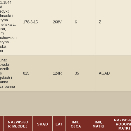
1.1844,
t.
edykt
hnacki i
styna
178-3-15
268V
6
Ż
heńska ż.
ksa,
zm
achowski i
aryna
ńska
na
unat
owski
cznik
sk
825
124R
35
AGAD
jskich i
ianna
yz panna
NAZWIS
NAZWISKO
IMIĘ
IMIĘ
SKĄD
LAT
RODOW
J
P. MŁODEJ
OJCA
MATKI
MATKI