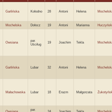
Garlińska
Kołodno
28
Antoni
Helena
Mochelsk
Mochelska
Dołocz
19
Antoni
Marianna
Huczyńsk
par.
Owsiana
19
Joachim
Tekla
Mochelsk
Uściług
Garlińska
Lubar
32
Antoni
Helena
Mochelsk
Małachowska
Lubar
18
Erazm
Małgorzata
Żukotyńs
par.
Owsiana
24
Joachim
Tekla
Mochelsk