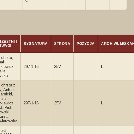
Ł
ZESTNI I
SYGNATURA
STRONA
POZYCJA
ARCHIWUM/SKA
UWAGI
 chrztu,
hał
kiewicz,
297-1-16
25V
Ł
lia
ycka
 chrztu z
, Antoni
arnicki,
zula
kiewicz,
297-1-16
25V
Ł
t. Piotr
owski,
ianna
wiatowska
zest