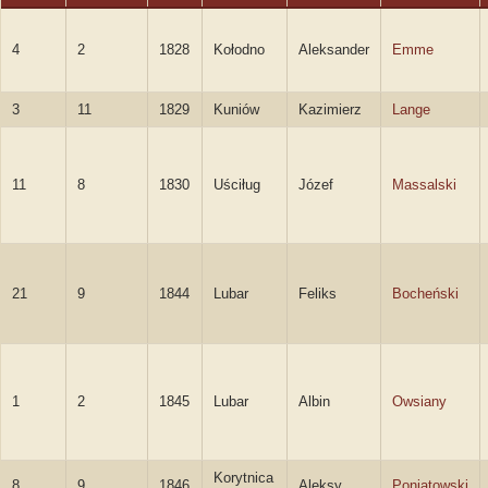
4
2
1828
Kołodno
Aleksander
Emme
3
11
1829
Kuniów
Kazimierz
Lange
11
8
1830
Uściług
Józef
Massalski
21
9
1844
Lubar
Feliks
Bocheński
1
2
1845
Lubar
Albin
Owsiany
Korytnica
8
9
1846
Aleksy
Poniatowski