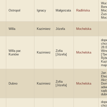
Wur
Ben
Ostropol
Ignacy
Małgorzata
Radlińska
Moc
Zuz
Moc
Willa
Kazimierz
Józefa
Mochelska
dope
chrz
28.0
Willa par.
Zofia
Win
Kazimierz
Mochelska
Kuniów
[Józefa]
[?]w
Rybi
Kaz
maj
Jan 
Ele
Akc
Zofia
Dubno
Kazimierz
Mochelska
Dom
[Józefa]
adw
sąd
dub
dope
chrz