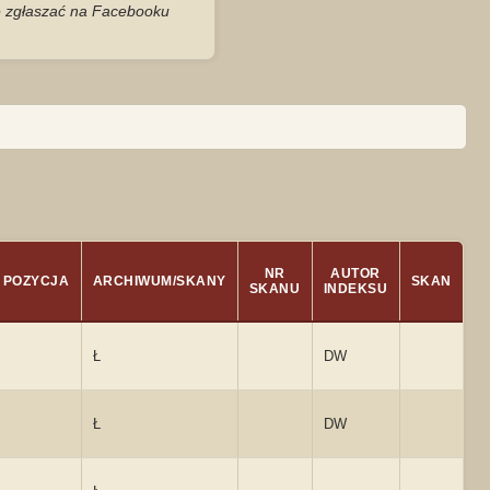
je zgłaszać na Facebooku
NR
AUTOR
POZYCJA
ARCHIWUM/SKANY
SKAN
SKANU
INDEKSU
Ł
DW
Ł
DW