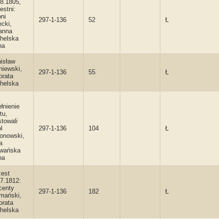
8.1805,
estni:
ni
297-1-136
52
Ł
cki,
anna
helska
na
isław
niewski,
297-1-136
55
Ł
orata
helska
łnienie
tu,
towali
l
297-1-136
104
Ł
onowski,
a
wańska
na
zest
7.1812:
centy
297-1-136
182
Ł
mański,
orata
helska