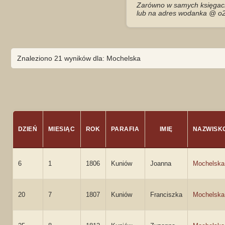
Zarówno w samych księgach 
lub na adres wodanka @ o2
Znaleziono 21 wyników dla: Mochelska
DZIEŃ
MIESIĄC
ROK
PARAFIA
IMIĘ
NAZWISK
6
1
1806
Kuniów
Joanna
Mochelska
20
7
1807
Kuniów
Franciszka
Mochelska