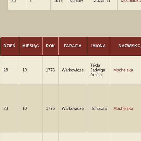
25
8
1812
Kuniów
Zuzanna
Mochelska
DZIEŃ
MIESIĄC
ROK
PARAFIA
IMIONA
NAZWISKO
Tekla
28
10
1776
Warkowicze
Jadwiga
Mochelska
Aniela
28
10
1776
Warkowicze
Honorata
Mochelska