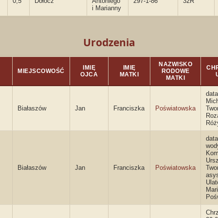
0,5
Dołocz
Antoniego
297-1-86
32R
i Marianny
Urodzenia
NAZWISKO
IMIĘ
IMIĘ
CHR
MIEJSCOWOŚĆ
RODOWE
OJCA
MATKI
MATKI
data
Mic
Białaszów
Jan
Franciszka
Poświatowska
Twor
Roza
Róż
data
wody
Kom
Urs
Białaszów
Jan
Franciszka
Poświatowska
Twor
asys
Ulat
Mar
Poś
Chr