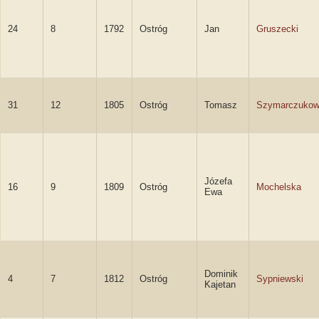
24
8
1792
Ostróg
Jan
Gruszecki
31
12
1805
Ostróg
Tomasz
Szymarczuko
Józefa
16
9
1809
Ostróg
Mochelska
Ewa
Dominik
4
7
1812
Ostróg
Sypniewski
Kajetan