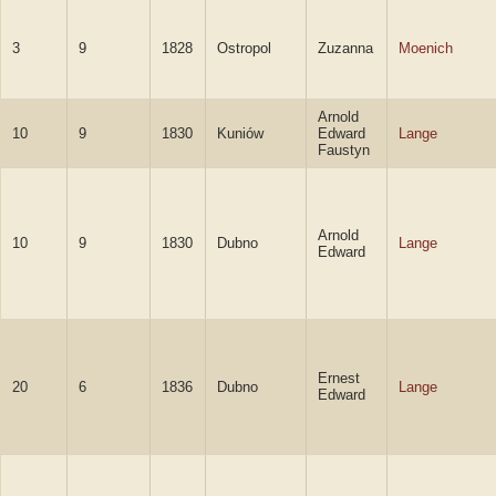
3
9
1828
Ostropol
Zuzanna
Moenich
Arnold
10
9
1830
Kuniów
Edward
Lange
Faustyn
Arnold
10
9
1830
Dubno
Lange
Edward
Ernest
20
6
1836
Dubno
Lange
Edward