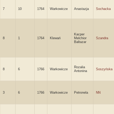
7
10
1764
Warkowicze
Anastazja
Sochacka
Kacper
8
1
1764
Klewań
Melchior
Szandra
Baltazar
Rozalia
8
6
1766
Warkowicze
Soszyńska
Antonina
3
6
1766
Warkowicze
Petronela
NN