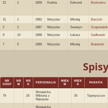
22
2
1859
Kodnia
Edmund
Boskowicz
31
1
1882
Meżyrów
Mikołaj
Barcicki
2
2
1887
Meżyrów
Seweryn
Szapowaluk
9
10
1888
Meżyrów
Łukasz
Sadłowski
7
5
1889
Meżyrów
Mikołaj
Bratański
Spis
NR
NR
NR
WIEK
WIEK
PERSONALIA
PARAFIA
GOSP
M
K
M
K
Morawicka
79
18
Wiktoria z
30
Toporyszcze
Rękasów
Morawicka