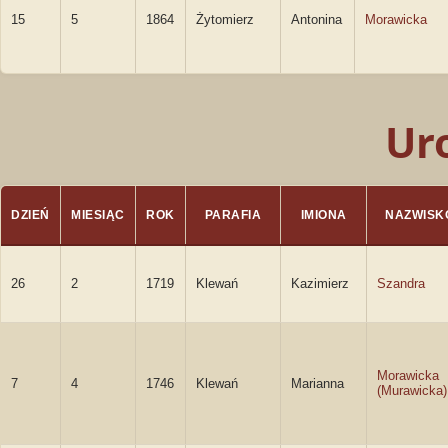
15
5
1864
Żytomierz
Antonina
Morawicka
Ur
DZIEŃ
MIESIĄC
ROK
PARAFIA
IMIONA
NAZWISK
26
2
1719
Klewań
Kazimierz
Szandra
Morawicka
7
4
1746
Klewań
Marianna
(Murawicka)