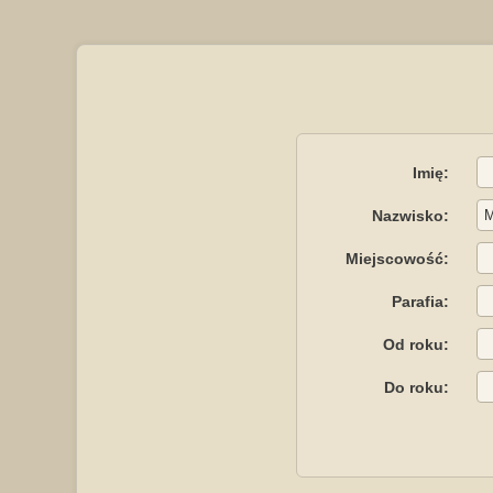
Imię:
Nazwisko:
Miejscowość:
Parafia:
Od roku:
Do roku: