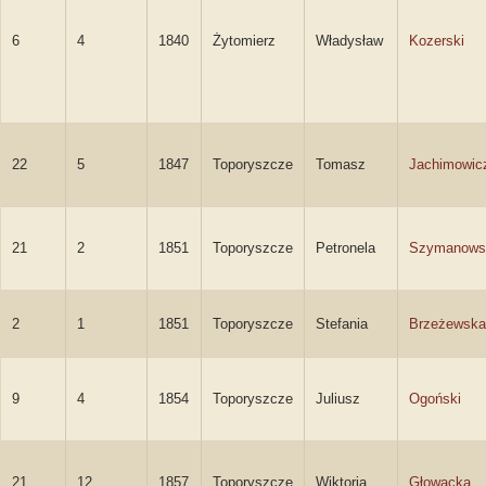
6
4
1840
Żytomierz
Władysław
Kozerski
22
5
1847
Toporyszcze
Tomasz
Jachimowic
21
2
1851
Toporyszcze
Petronela
Szymanows
2
1
1851
Toporyszcze
Stefania
Brzeżewska
9
4
1854
Toporyszcze
Juliusz
Ogoński
21
12
1857
Toporyszcze
Wiktoria
Głowacka