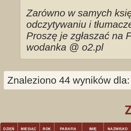
Zarówno w samych księg
odczytywaniu i tłumacze
Proszę je zgłaszać na 
wodanka @ o2.pl
Znaleziono 44 wyników dla
DZIEŃ
MIESIĄC
ROK
PARAFIA
IMIĘ
NAZWISKO