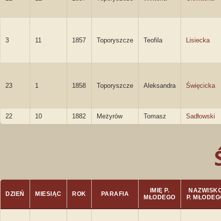
3
11
1857
Toporyszcze
Teofila
Lisiecka
23
1
1858
Toporyszcze
Aleksandra
Święcicka
22
10
1882
Meżyrów
Tomasz
Sadłowski
IMIĘ P.
NAZWISK
DZIEŃ
MIESIĄC
ROK
PARAFIA
MŁODEGO
P. MŁODEG