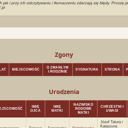
jak i przy ich odczytywaniu i tłumaczeniu zdarzają się błędy. Proszę 
.pl
Zgony
O ZMARŁYM
LAT
MIEJSCOWOŚĆ
SYGNATURA
STRONA
I RODZINIE
Urodzenia
NAZWISKO
IMIĘ
IMIĘ
CHRZESTNI I
IEJSCOWOŚĆ
RODOWE
OJCA
MATKI
UWAGI
MATKI
Józef Tatura i
Katarzyna