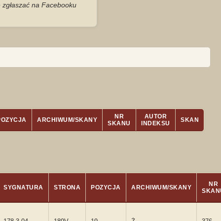
je zgłaszać na Facebooku
NR
AUTOR
POZYCJA
ARCHIWUM/SKANY
SKAN
SKANU
INDEKSU
NR
SYGNATURA
STRONA
POZYCJA
ARCHIWUM/SKANY
SKAN