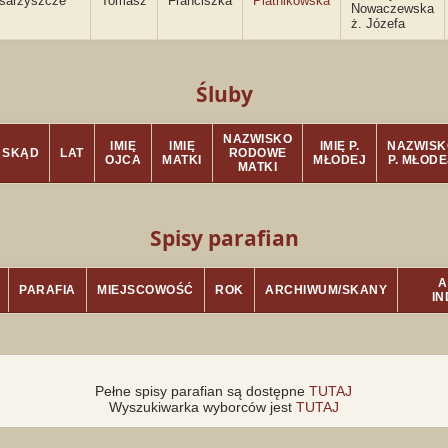
sarzyszcze
Tomasz
Franciszka
Piatnikowska
Nowaczewska
ż. Józefa
Śluby
NAZWISKO
IMIĘ
IMIĘ
IMIĘ P.
NAZWISK
SKĄD
LAT
RODOWE
OJCA
MATKI
MŁODEJ
P. MŁODE
MATKI
Spisy parafian
A
PARAFIA
MIEJSCOWOŚĆ
ROK
ARCHIWUM/SKANY
I
Pełne spisy parafian są dostępne
TUTAJ
Wyszukiwarka wyborców jest
TUTAJ