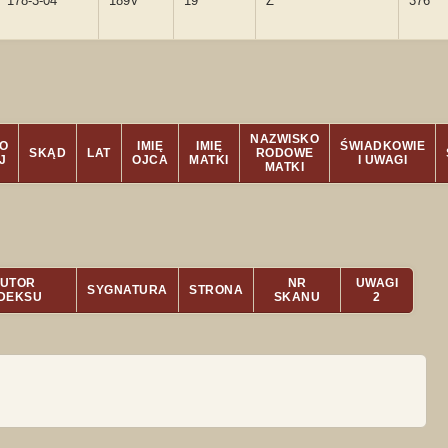
178-3-04
189V
19
Ż
376
NAZWISKO
O
IMIĘ
IMIĘ
ŚWIADKOWIE
SKĄD
LAT
RODOWE
J
OJCA
MATKI
I UWAGI
MATKI
UTOR
NR
UWAGI
SYGNATURA
STRONA
NDEKSU
SKANU
2