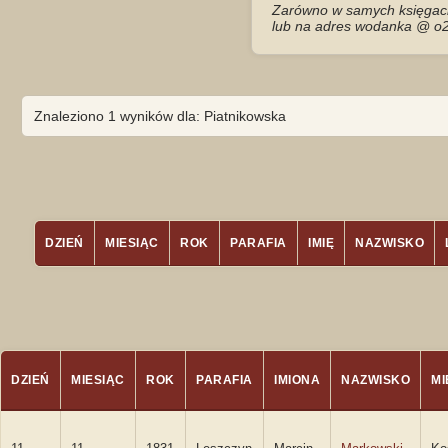
Zarówno w samych księgach 
lub na adres wodanka @ o2
Znaleziono 1 wyników dla: Piatnikowska
DZIEŃ
MIESIĄC
ROK
PARAFIA
IMIĘ
NAZWISKO
DZIEŃ
MIESIĄC
ROK
PARAFIA
IMIONA
NAZWISKO
M