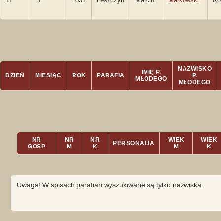
11
11
1831
Leszczyn
Marcin
Markowski
Ko
NAZWISKO
IMIĘ P.
DZIEŃ
MIESIĄC
ROK
PARAFIA
P.
MŁODEGO
MŁODEGO
NR
NR
NR
WIEK
WIEK
PERSONALIA
GOSP
M
K
M
K
Uwaga! W spisach parafian wyszukiwane są tylko nazwiska.