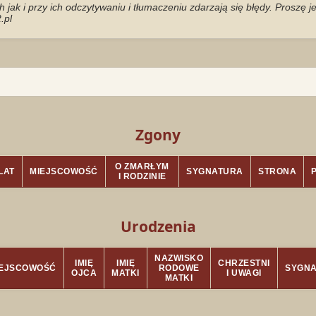
jak i przy ich odczytywaniu i tłumaczeniu zdarzają się błędy. Proszę 
.pl
Zgony
O ZMARŁYM
LAT
MIEJSCOWOŚĆ
SYGNATURA
STRONA
I RODZINIE
Urodzenia
NAZWISKO
IMIĘ
IMIĘ
CHRZESTNI
IEJSCOWOŚĆ
RODOWE
SYGN
OJCA
MATKI
I UWAGI
MATKI