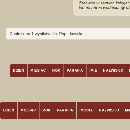
Zarówno w samych księgach 
lub na adres wodanka @ o2
Znaleziono 1 wyników dla: Pop...kowska
DZIEŃ
MIESIĄC
ROK
PARAFIA
IMIĘ
NAZWISKO
DZIEŃ
MIESIĄC
ROK
PARAFIA
IMIONA
NAZWISKO
M