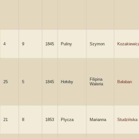
4
9
1845
Puliny
Szymon
Kozakiewic
Filipina
25
5
1845
Hołoby
Bałaban
Waleria
21
8
1853
Ptycza
Marianna
Studzińska