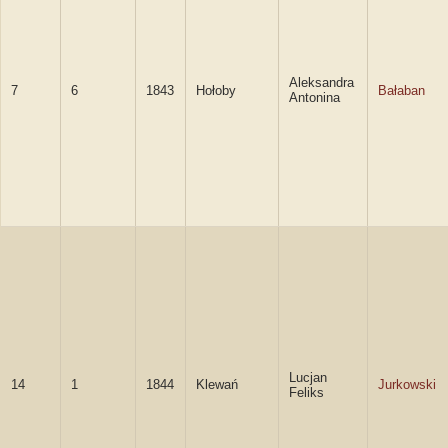
Aleksandra
7
6
1843
Hołoby
Bałaban
Antonina
Lucjan
14
1
1844
Klewań
Jurkowski
Feliks