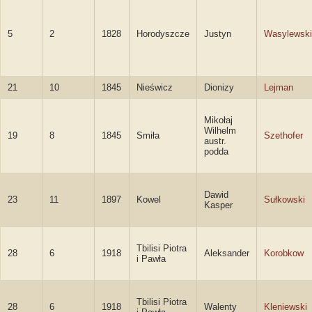
5
2
1828
Horodyszcze
Justyn
Wasylewski
21
10
1845
Nieświcz
Dionizy
Lejman
Mikołaj
Wilhelm
19
8
1845
Smiła
Szethofer
austr.
podda
Dawid
23
11
1897
Kowel
Sułkowski
Kasper
Tbilisi Piotra
28
6
1918
Aleksander
Korobkow
i Pawła
Tbilisi Piotra
28
6
1918
Walenty
Kleniewski