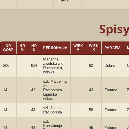
i Pawła
Spis
NR
NR
NR
WIEK
WIEK
PERSONALIA
PARAFIA
GOSP
M
K
M
K
Marianna
Zwolska z d.
206
814
62
Dubno
Raciborska,
wdowa
szl. Marcelina
z d.
14
42
Raciborska
43
Zaturce
Z
Lipińska
wdowa
szl. Joanna
14
43
58
Zaturce
Z
Raciborska
szl.
Konstancja
14
44
45
Zaturce
Z