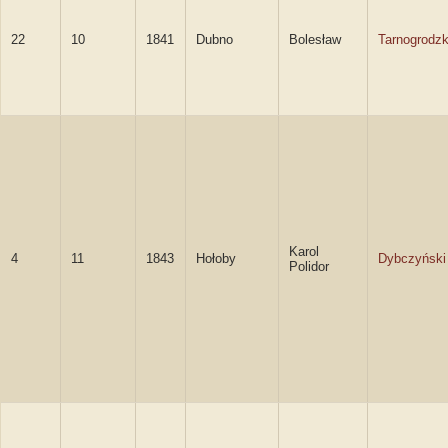
22
10
1841
Dubno
Bolesław
Tarnogrodzk
Karol
4
11
1843
Hołoby
Dybczyński
Polidor