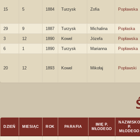
15
5
1884
Turzysk
Zofia
Popławska
29
9
1887
Turzysk
Michalina
Popłaska
3
12
1890
Kowel
Józefa
Popławska
6
1
1890
Turzysk
Marianna
Popławska
20
12
1893
Kowel
Mikołaj
Popławski
NAZWISKO
IMIĘ P.
DZIEŃ
MIESIĄC
ROK
PARAFIA
P.
MŁODEGO
MŁODEGO