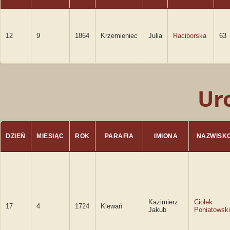
12
9
1864
Krzemieniec
Julia
Raciborska
63
Ur
DZIEŃ
MIESIĄC
ROK
PARAFIA
IMIONA
NAZWISK
Kazimierz
Ciołek
17
4
1724
Klewań
Jakub
Poniatowski