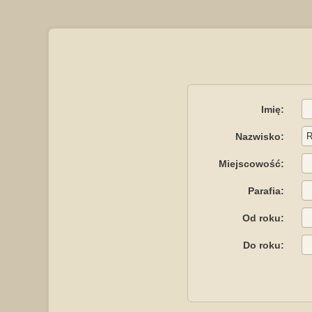
Imię:
Nazwisko:
Miejscowość:
Parafia:
Od roku:
Do roku: