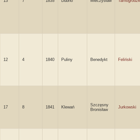
13
7
1835
Dubno
Mieczysław
Tarnogrodzk
12
4
1840
Puliny
Benedykt
Feliński
Szczęsny
17
8
1841
Klewań
Jurkowski
Bronisław