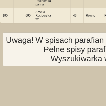
Raciborska
panna
Amelia
190
690
Raciborska
46
Równe
wd.
Uwaga! W spisach parafian 
Pełne spisy para
Wyszukiwarka 