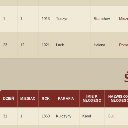
1
1
1913
Tuczyn
Stanisław
Misz
23
12
1921
Łuck
Helena
Rom
IMIĘ P.
NAZWISKO 
DZIEŃ
MIESIĄC
ROK
PARAFIA
MŁODEGO
MŁODEG
31
1
1860
Kulczyny
Karol
Gull