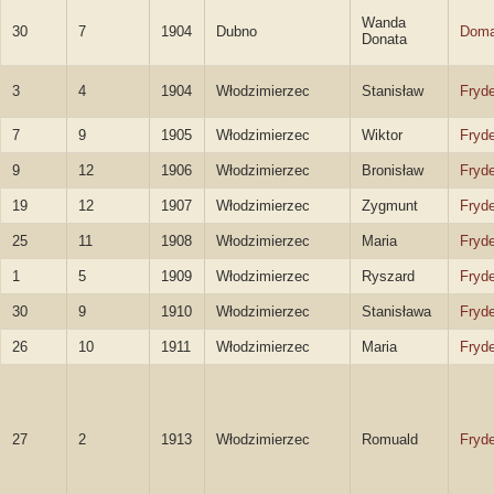
Wanda
30
7
1904
Dubno
Doma
Donata
3
4
1904
Włodzimierzec
Stanisław
Fryde
7
9
1905
Włodzimierzec
Wiktor
Fryde
9
12
1906
Włodzimierzec
Bronisław
Fryde
19
12
1907
Włodzimierzec
Zygmunt
Fryde
25
11
1908
Włodzimierzec
Maria
Fryde
1
5
1909
Włodzimierzec
Ryszard
Fryde
30
9
1910
Włodzimierzec
Stanisława
Fryde
26
10
1911
Włodzimierzec
Maria
Fryde
27
2
1913
Włodzimierzec
Romuald
Fryde