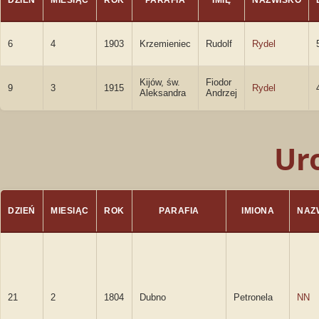
DZIEŃ
MIESIĄC
ROK
PARAFIA
IMIĘ
NAZWISKO
6
4
1903
Krzemieniec
Rudolf
Rydel
Kijów, św.
Fiodor
9
3
1915
Rydel
Aleksandra
Andrzej
Ur
DZIEŃ
MIESIĄC
ROK
PARAFIA
IMIONA
NAZ
21
2
1804
Dubno
Petronela
NN