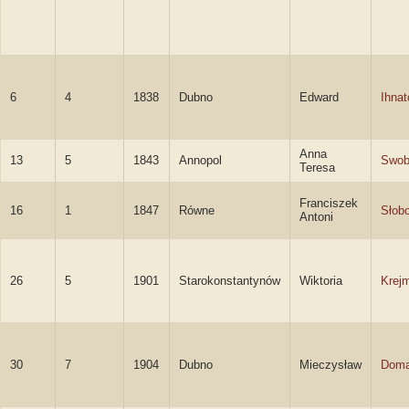
6
4
1838
Dubno
Edward
Ihnat
Anna
13
5
1843
Annopol
Swob
Teresa
Franciszek
16
1
1847
Równe
Słob
Antoni
26
5
1901
Starokonstantynów
Wiktoria
Krej
30
7
1904
Dubno
Mieczysław
Doma