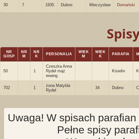
30
7
1935
Dubno
Mieczysław
Domański
Spis
NR
NR
NR
WIEK
WIEK
PERSONALIA
PARAFIA
GOSP
M
K
M
K
Czeszka Anna
50
1
Rydel mąż
Kisielin
K
ewang.
żona Matylda
702
1
34
Dubno
C
Rydel
Uwaga! W spisach parafian 
Pełne spisy para