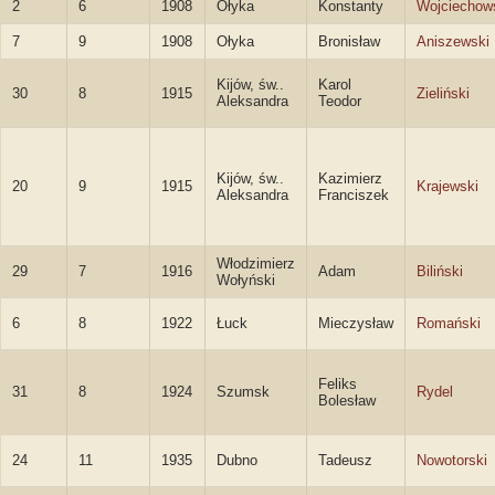
2
6
1908
Ołyka
Konstanty
Wojciechow
7
9
1908
Ołyka
Bronisław
Aniszewski
Kijów, św..
Karol
30
8
1915
Zieliński
Aleksandra
Teodor
Kijów, św..
Kazimierz
20
9
1915
Krajewski
Aleksandra
Franciszek
Włodzimierz
29
7
1916
Adam
Biliński
Wołyński
6
8
1922
Łuck
Mieczysław
Romański
Feliks
31
8
1924
Szumsk
Rydel
Bolesław
24
11
1935
Dubno
Tadeusz
Nowotorski