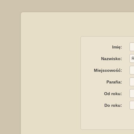
Imię:
Nazwisko:
Miejscowość:
Parafia:
Od roku:
Do roku: