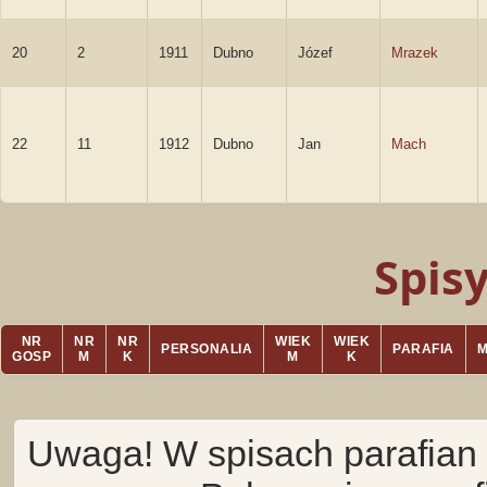
20
2
1911
Dubno
Józef
Mrazek
22
11
1912
Dubno
Jan
Mach
Spis
NR
NR
NR
WIEK
WIEK
PERSONALIA
PARAFIA
GOSP
M
K
M
K
Uwaga! W spisach parafian 