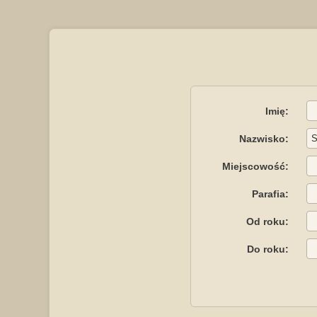
Imię:
Nazwisko:
Miejscowość:
Parafia:
Od roku:
Do roku: