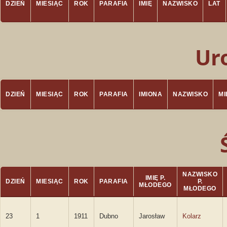
DZIEŃ
MIESIĄC
ROK
PARAFIA
IMIĘ
NAZWISKO
LAT
Ur
DZIEŃ
MIESIĄC
ROK
PARAFIA
IMIONA
NAZWISKO
M
NAZWISKO
IMIĘ P.
DZIEŃ
MIESIĄC
ROK
PARAFIA
P.
MŁODEGO
MŁODEGO
23
1
1911
Dubno
Jarosław
Kolarz