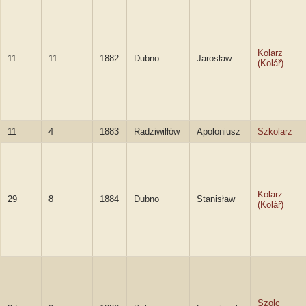
Kolarz
11
11
1882
Dubno
Jarosław
(Kolář)
11
4
1883
Radziwiłłów
Apoloniusz
Szkolarz
Kolarz
29
8
1884
Dubno
Stanisław
(Kolář)
Szolc