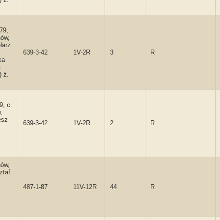
79,
hów,
larz
639-3-42
1V-2R
3
R
ka
k
) ż.
9, c.
,
esz
639-3-42
1V-2R
2
R
hów,
ztaf
487-1-87
11V-12R
44
R