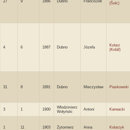
27
9
1886
Dubno
Franciszek
(Šolc)
Kolarz
4
6
1887
Dubno
Józefa
(Kolář)
31
8
1891
Dubno
Mieczysław
Piaskowski
Włodzimierz
3
1
1900
Antoni
Karwacki
Wołyński
1
11
1903
Żytomierz
Anna
Kolarzyk