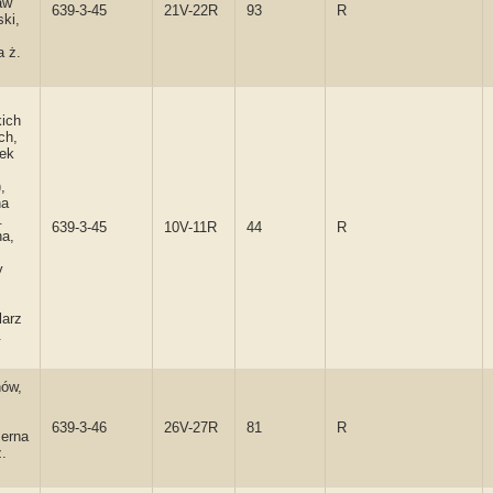
aw
639-3-45
21V-22R
93
R
ki,
 ż.
kich
ch,
zek
,
na
.
639-3-45
10V-11R
44
R
ha,
y
larz
.
hów,
639-3-46
26V-27R
81
R
zerna
ż.