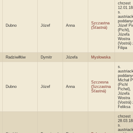
chrzest
12.01.18
s.
austriac
poddany
Szczastna
Dubno
Józef
Anna
Józef Pi
(Šťastná)
(Pichl),
Józefa
Wostra
(Vostrá) 
Filipa
Radziwiłłów
Dymitr
Józefa
Mysłowska
s.
austriac
poddany
Michał P
Szczesna
(Pichl
Dubno
Józef
Anna
(Szczastna
Pichel),
Šťastná)
Józefa
Wostra
(Vostrá) 
Feliksa
chrzest
28.03.18
s.
austriac