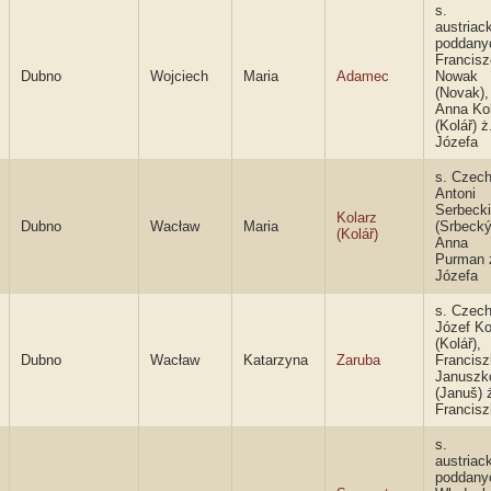
s.
austriac
poddany
Francis
Dubno
Wojciech
Maria
Adamec
Nowak
(Novak),
Anna Ko
(Kolář) ż
Józefa
s. Czec
Antoni
Serbecki
Kolarz
Dubno
Wacław
Maria
(Srbecký
(Kolář)
Anna
Purman 
Józefa
s. Czec
Józef Ko
(Kolář),
Dubno
Wacław
Katarzyna
Zaruba
Francis
Januszk
(Januš) 
Francis
s.
austriac
poddany