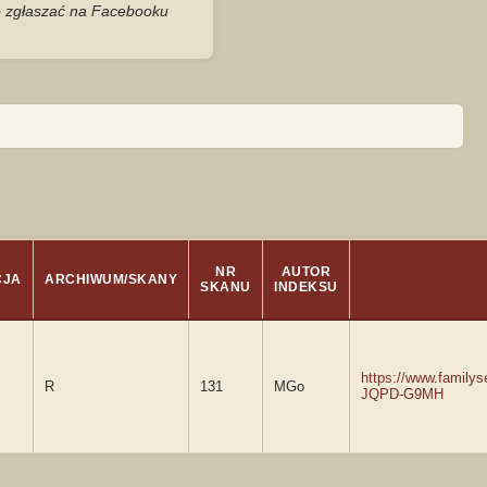
je zgłaszać na Facebooku
NR
AUTOR
CJA
ARCHIWUM/SKANY
SKANU
INDEKSU
https://www.familys
R
131
MGo
JQPD-G9MH