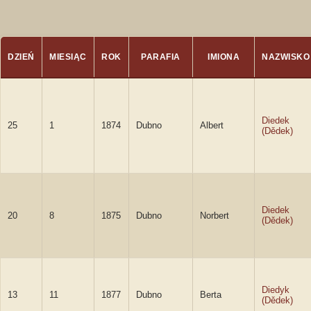
DZIEŃ
MIESIĄC
ROK
PARAFIA
IMIONA
NAZWISKO
Diedek
25
1
1874
Dubno
Albert
(Dědek)
Diedek
20
8
1875
Dubno
Norbert
(Dědek)
Diedyk
13
11
1877
Dubno
Berta
(Dědek)