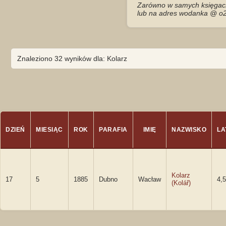
Zarówno w samych księgach 
lub na adres wodanka @ o2
Znaleziono 32 wyników dla: Kolarz
DZIEŃ
MIESIĄC
ROK
PARAFIA
IMIĘ
NAZWISKO
LA
Kolarz
17
5
1885
Dubno
Wacław
4,5
(Kolář)