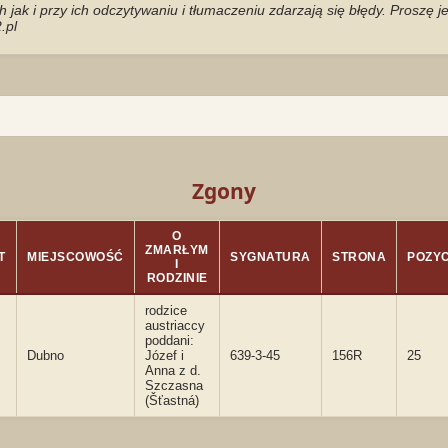
jak i przy ich odczytywaniu i tłumaczeniu zdarzają się błędy. Proszę 
.pl
Zgony
O
ZMARŁYM
T
MIEJSCOWOŚĆ
SYGNATURA
STRONA
POZY
I
RODZINIE
rodzice
austriaccy
poddani:
Dubno
Józef i
639-3-45
156R
25
Anna z d.
Szczasna
(Šťastná)