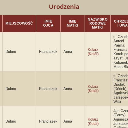
Urodzenia
NAZWISKO
IMIĘ
IMIĘ
CHRZES
MIEJSCOWOŚĆ
RODOWE
OJCA
MATKI
I UWA
MATKI
s. Czec
Antoni
Parma,
Kolarz
Francis
Dubno
Franciszek
Anna
(Kolář)
Korab p
asyst. J
Kubanek
Maria Bl
s. Czec
Francis
Diedek
Kolarz
Dubno
Franciszek
Anna
(Dědek),
(Kolář)
Agniesz
Jarzębek
Wita
Jan Cze
(Černy),
Kolarz
Agniesz
Dubno
Franciszek
Anna
(Kolář)
Jerzabe
(Jeřábek