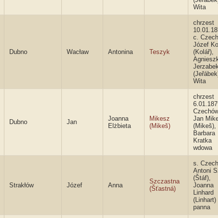
Wita
chrzest
10.01.18
c. Czec
Józef Ko
Dubno
Wacław
Antonina
Teszyk
(Kolář),
Agniesz
Jerzabe
(Jeřábek
Wita
chrzest
6.01.187
Czechów
Joanna
Mikesz
Jan Mik
Dubno
Jan
Elżbieta
(Mikeš)
(Mikeš),
Barbara
Kratka
wdowa
s. Czec
Antoni S
(Štáf),
Szczastna
Strakłów
Józef
Anna
Joanna
(Šťastná)
Linhard
(Linhart)
panna