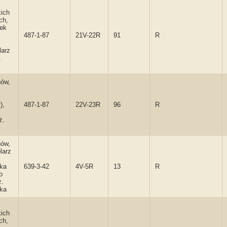
kich
ch,
zek
487-1-87
21V-22R
91
R
larz
.
hów,
),
487-1-87
22V-23R
96
R
ż.
hów,
larz
zka
639-3-42
4V-5R
13
R
o
ż.
zka
kich
ch,