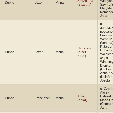
Szczastna
Władysł
Dubno
Józef
Anna
(Šťastná)
Szymańs
Matylda
Komenda
Jana
c.
austriac
poddany
Francis
Wentura
(Ventura)
Katarzy
Hidzklew
Linhart ż
Dubno
Józef
Anna
(Kincl
Wojciec
Kinzl)
asyst.
Wincent
Drenka
(Drnka),
Anna Ko
(Kolář) ż
Józefa
s. Czec
Alojzy
Kolarz
Halasek.
Dubno
Franciszek
Anna
(Kolář)
Maria C
(Černá) 
Jana