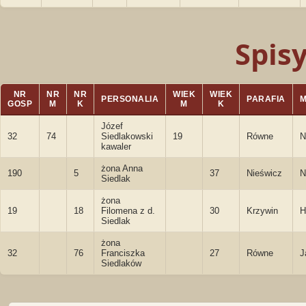
Spis
NR
NR
NR
WIEK
WIEK
PERSONALIA
PARAFIA
GOSP
M
K
M
K
Józef
32
74
Siedlakowski
19
Równe
N
kawaler
żona Anna
190
5
37
Nieświcz
N
Siedlak
żona
19
18
Filomena z d.
30
Krzywin
H
Siedlak
żona
32
76
Franciszka
27
Równe
J
Siedlaków