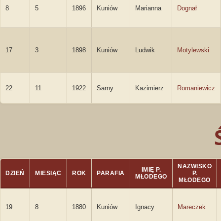
8
5
1896
Kuniów
Marianna
Dognał
17
3
1898
Kuniów
Ludwik
Motylewski
22
11
1922
Sarny
Kazimierz
Romaniewicz
NAZWISKO
IMIĘ P.
DZIEŃ
MIESIĄC
ROK
PARAFIA
P.
MŁODEGO
MŁODEGO
19
8
1880
Kuniów
Ignacy
Mareczek