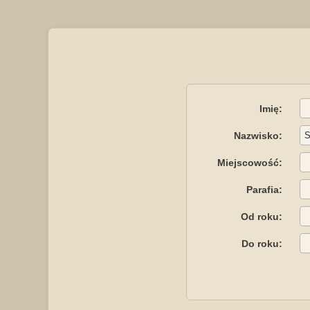
Imię:
Nazwisko:
Miejscowość:
Parafia:
Od roku:
Do roku: