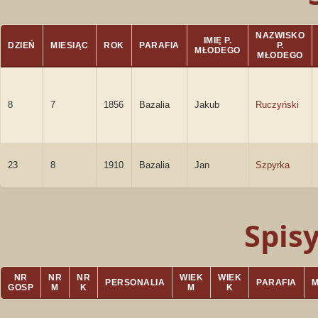
NAZWISKO
IMIĘ P.
DZIEŃ
MIESIĄC
ROK
PARAFIA
P.
MŁODEGO
MŁODEGO
8
7
1856
Bazalia
Jakub
Ruczyński
23
8
1910
Bazalia
Jan
Szpyrka
Spis
NR
NR
NR
WIEK
WIEK
PERSONALIA
PARAFIA
GOSP
M
K
M
K