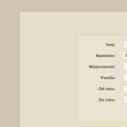
Imię:
Nazwisko:
Miejscowość:
Parafia:
Od roku:
Do roku: