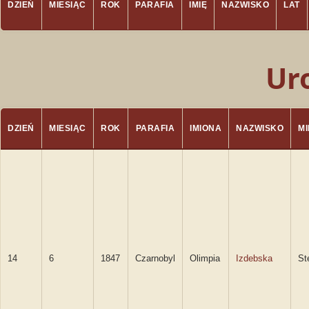
DZIEŃ
MIESIĄC
ROK
PARAFIA
IMIĘ
NAZWISKO
LAT
Ur
DZIEŃ
MIESIĄC
ROK
PARAFIA
IMIONA
NAZWISKO
M
14
6
1847
Czarnobyl
Olimpia
Izdebska
St