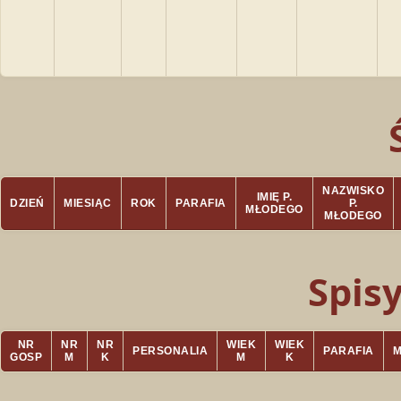
NAZWISKO
IMIĘ P.
DZIEŃ
MIESIĄC
ROK
PARAFIA
P.
MŁODEGO
MŁODEGO
Spis
NR
NR
NR
WIEK
WIEK
PERSONALIA
PARAFIA
GOSP
M
K
M
K