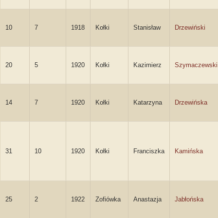
10
7
1918
Kołki
Stanisław
Drzewiński
20
5
1920
Kołki
Kazimierz
Szymaczewski
14
7
1920
Kołki
Katarzyna
Drzewińska
31
10
1920
Kołki
Franciszka
Kamińska
25
2
1922
Zofiówka
Anastazja
Jabłońska