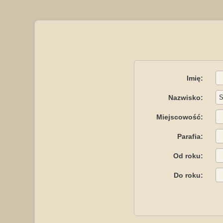
Imię:
Nazwisko:
Miejscowość:
Parafia:
Od roku:
Do roku: