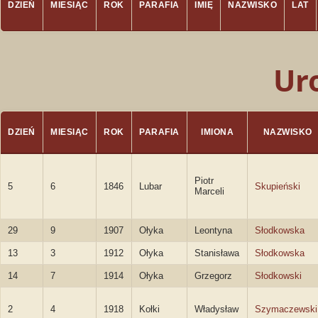
DZIEŃ
MIESIĄC
ROK
PARAFIA
IMIĘ
NAZWISKO
LAT
Ur
DZIEŃ
MIESIĄC
ROK
PARAFIA
IMIONA
NAZWISKO
Piotr
5
6
1846
Lubar
Skupieński
Marceli
29
9
1907
Ołyka
Leontyna
Słodkowska
13
3
1912
Ołyka
Stanisława
Słodkowska
14
7
1914
Ołyka
Grzegorz
Słodkowski
2
4
1918
Kołki
Władysław
Szymaczewski