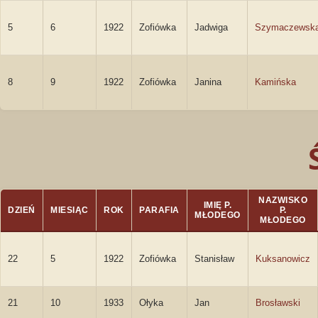
5
6
1922
Zofiówka
Jadwiga
Szymaczewsk
8
9
1922
Zofiówka
Janina
Kamińska
NAZWISKO
IMIĘ P.
DZIEŃ
MIESIĄC
ROK
PARAFIA
P.
MŁODEGO
MŁODEGO
22
5
1922
Zofiówka
Stanisław
Kuksanowicz
21
10
1933
Ołyka
Jan
Brosławski