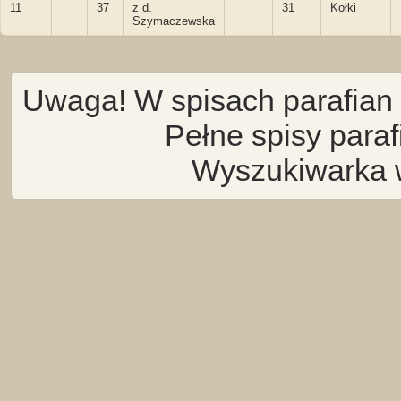
11
37
z d.
31
Kołki
Szymaczewska
Uwaga! W spisach parafian 
Pełne spisy para
Wyszukiwarka 