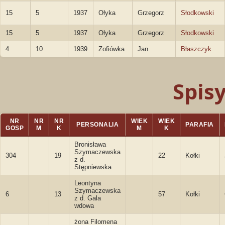
15
5
1937
Ołyka
Grzegorz
Słodkowski
15
5
1937
Ołyka
Grzegorz
Słodkowski
4
10
1939
Zofiówka
Jan
Błaszczyk
Spis
NR
NR
NR
WIEK
WIEK
PERSONALIA
PARAFIA
GOSP
M
K
M
K
Bronisława
Szymaczewska
304
19
22
Kołki
z d.
Stępniewska
Leontyna
Szymaczewska
6
13
57
Kołki
z d. Gala
wdowa
żona Filomena