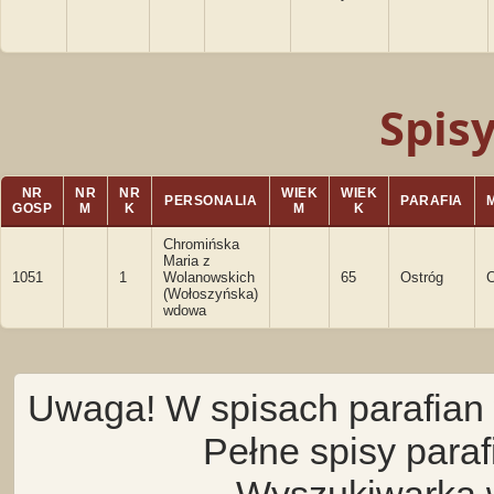
Spis
NR
NR
NR
WIEK
WIEK
PERSONALIA
PARAFIA
GOSP
M
K
M
K
Chromińska
Maria z
1051
1
Wolanowskich
65
Ostróg
C
(Wołoszyńska)
wdowa
Uwaga! W spisach parafian 
Pełne spisy para