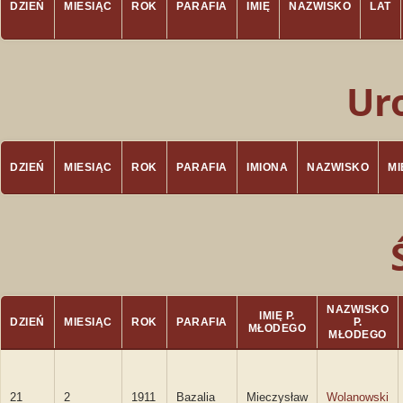
DZIEŃ
MIESIĄC
ROK
PARAFIA
IMIĘ
NAZWISKO
LAT
Ur
DZIEŃ
MIESIĄC
ROK
PARAFIA
IMIONA
NAZWISKO
M
NAZWISKO
IMIĘ P.
DZIEŃ
MIESIĄC
ROK
PARAFIA
P.
MŁODEGO
MŁODEGO
21
2
1911
Bazalia
Mieczysław
Wolanowski