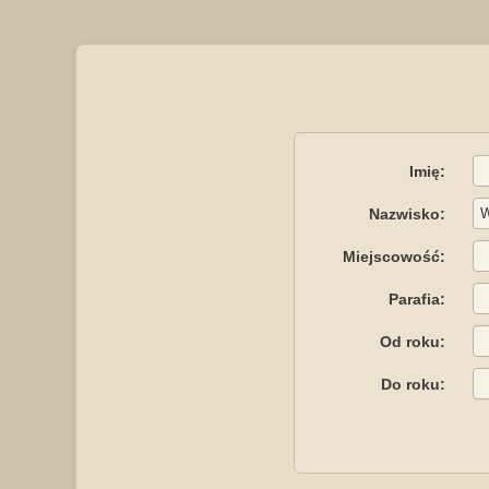
Imię:
Nazwisko:
Miejscowość:
Parafia:
Od roku:
Do roku: