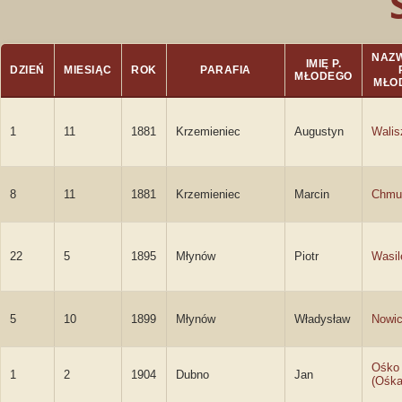
NAZ
IMIĘ P.
DZIEŃ
MIESIĄC
ROK
PARAFIA
MŁODEGO
MŁO
1
11
1881
Krzemieniec
Augustyn
Walis
8
11
1881
Krzemieniec
Marcin
Chmu
22
5
1895
Młynów
Piotr
Wasil
5
10
1899
Młynów
Władysław
Nowic
Ośko
1
2
1904
Dubno
Jan
(Ośka