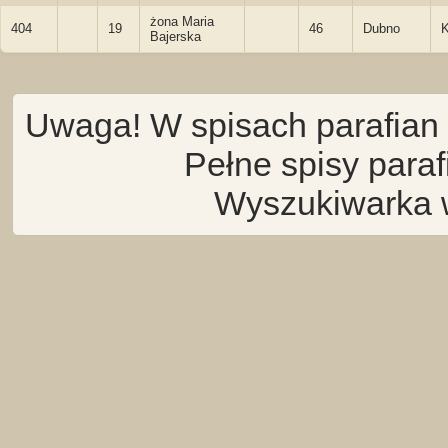
żona Maria
404
19
46
Dubno
K
Bajerska
Uwaga! W spisach parafian 
Pełne spisy para
Wyszukiwarka 