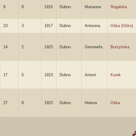
8
8
1915
Dubno
Marianna
Rogalska
23
3
1917
Dubno
Antonina
Ośka (Ośko)
14
2
1923
Dubno
Genowefa
Burzyńska
17
5
1923
Dubno
Antoni
Kurek
27
8
1923
Dubno
Helena
Ośka