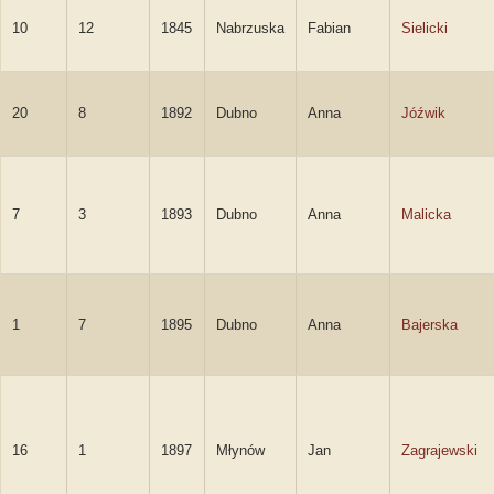
10
12
1845
Nabrzuska
Fabian
Sielicki
20
8
1892
Dubno
Anna
Jóźwik
7
3
1893
Dubno
Anna
Malicka
1
7
1895
Dubno
Anna
Bajerska
16
1
1897
Młynów
Jan
Zagrajewski