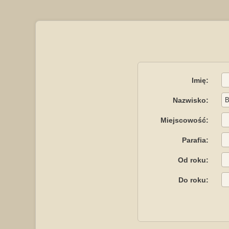
Imię:
Nazwisko:
Miejscowość:
Parafia:
Od roku:
Do roku: