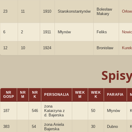
Bolesław
23
11
1910
Starokonstantynów
Orłow
Makary
6
2
1911
Młynów
Feliks
Nowic
12
10
1924
Bronisław
Kurek
Spis
NR
NR
NR
WIEK
WIEK
PERSONALIA
PARAFIA
GOSP
M
K
M
K
żona
187
546
Katarzyna z
50
Młynów
d. Bajerska
żona Aniela
383
54
30
Dubno
Bajerska