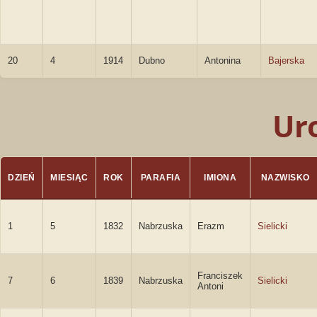
20
4
1914
Dubno
Antonina
Bajerska
Ur
DZIEŃ
MIESIĄC
ROK
PARAFIA
IMIONA
NAZWISKO
1
5
1832
Nabrzuska
Erazm
Sielicki
Franciszek
7
6
1839
Nabrzuska
Sielicki
Antoni