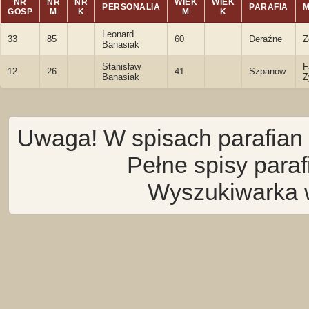
NR
NR
NR
WIEK
WIEK
PERSONALIA
PARAFIA
GOSP
M
K
M
K
Leonard
33
85
60
Deraźne
Ż
Banasiak
Stanisław
F
12
26
41
Szpanów
Banasiak
Ż
Uwaga! W spisach parafian 
Pełne spisy para
Wyszukiwarka 