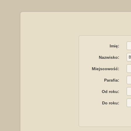
Imię:
Nazwisko:
Miejscowość:
Parafia:
Od roku:
Do roku: