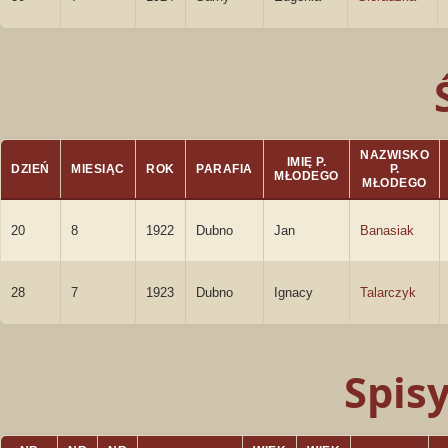
NAZWISKO
IMIĘ P.
DZIEŃ
MIESIĄC
ROK
PARAFIA
P.
MŁODEGO
MŁODEGO
20
8
1922
Dubno
Jan
Banasiak
28
7
1923
Dubno
Ignacy
Talarczyk
Spis