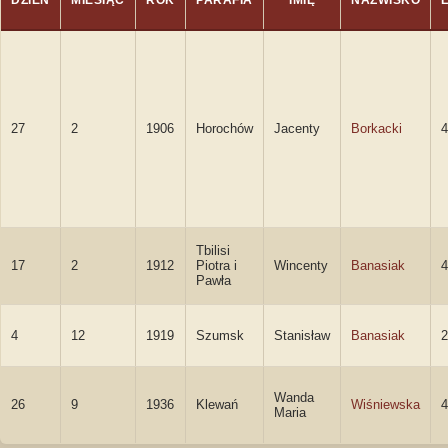
DZIEŃ
MIESIĄC
ROK
PARAFIA
IMIĘ
NAZWISKO
27
2
1906
Horochów
Jacenty
Borkacki
4
Tbilisi
17
2
1912
Piotra i
Wincenty
Banasiak
4
Pawła
4
12
1919
Szumsk
Stanisław
Banasiak
2
Wanda
26
9
1936
Klewań
Wiśniewska
4
Maria