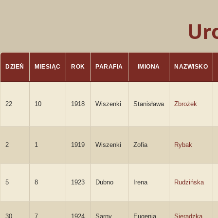
Ur
DZIEŃ
MIESIĄC
ROK
PARAFIA
IMIONA
NAZWISKO
22
10
1918
Wiszenki
Stanisława
Zbrożek
2
1
1919
Wiszenki
Zofia
Rybak
5
8
1923
Dubno
Irena
Rudzińska
30
7
1924
Sarny
Eugenia
Sieradzka