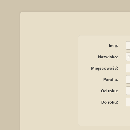
Imię:
Nazwisko:
Miejscowość:
Parafia:
Od roku:
Do roku: