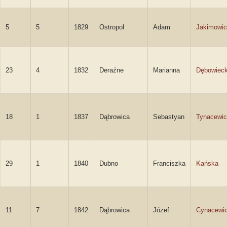
5
5
1829
Ostropol
Adam
Jakimowi
23
4
1832
Deraźne
Marianna
Dębowiec
18
1
1837
Dąbrowica
Sebastyan
Tynacewi
29
1
1840
Dubno
Franciszka
Kańska
11
7
1842
Dąbrowica
Józef
Cynacewi