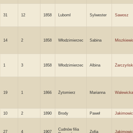
31
12
1858
Luboml
Sylwester
Sawosz
14
2
1858
Włodzimierzec
Sabina
Miszkiewi
1
3
1858
Włodzimierzec
Albina
Żarczyńs
19
1
1866
Żytomierz
Marianna
Walewick
10
2
1890
Brody
Paweł
Jakimowi
Cudnów filia
27
4
1907
Zofia
Jakimowi