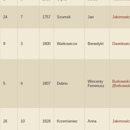
24
7
1757
Szumsk
Jan
Jakimowi
9
3
1800
Warkowicze
Benedykt
Dawidowi
Wincenty
Burkowski
5
4
1807
Dubno
Ferreriusz
(Borkowsk
26
10
1828
Krzemieniec
Anna
Jakimowi