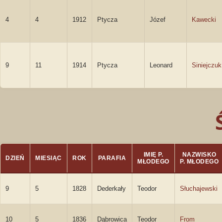
4
4
1912
Ptycza
Józef
Kawecki
9
11
1914
Ptycza
Leonard
Siniejczuk
IMIĘ P.
NAZWISKO
DZIEŃ
MIESIĄC
ROK
PARAFIA
MŁODEGO
P. MŁODEGO
9
5
1828
Dederkały
Teodor
Słuchajewski
10
5
1836
Dąbrowica
Teodor
From