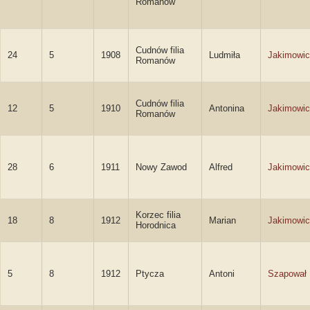
Romanów
Cudnów filia
24
5
1908
Ludmiła
Jakimowi
Romanów
Cudnów filia
12
5
1910
Antonina
Jakimowi
Romanów
28
6
1911
Nowy Zawod
Alfred
Jakimowi
Korzec filia
18
8
1912
Marian
Jakimowi
Horodnica
5
8
1912
Ptycza
Antoni
Szapował