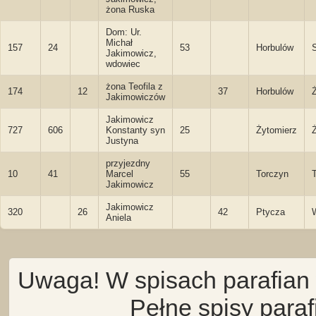
żona Ruska
Dom: Ur.
Michał
157
24
53
Horbulów
S
Jakimowicz,
wdowiec
żona Teofila z
174
12
37
Horbulów
Jakimowiczów
Jakimowicz
727
606
Konstanty syn
25
Żytomierz
Justyna
przyjezdny
10
41
Marcel
55
Torczyn
Jakimowicz
Jakimowicz
320
26
42
Ptycza
Aniela
Uwaga! W spisach parafian 
Pełne spisy para