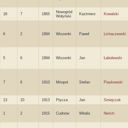
Nowogród
18
7
1865
Kazimierz
Kowalski
Wołyński
6
2
1894
Wiszenki
Paweł
Lichaczewski
5
6
1894
Wiszenki
Jan
Łabulewski
7
6
1910
Miropol
Stefan
Piaskowski
13
10
1913
Ptycza
Jan
Siniejczuk
1
2
1915
Cudnów
Witalis
Nerich