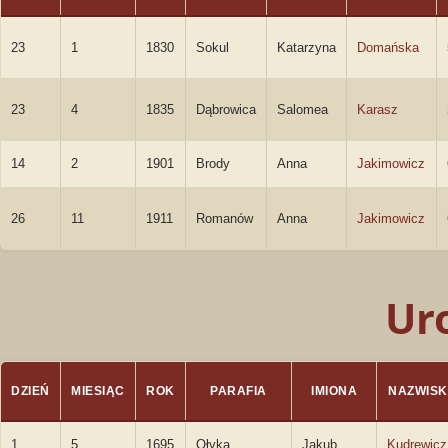
23
1
1830
Sokul
Katarzyna
Domańska
23
4
1835
Dąbrowica
Salomea
Karasz
14
2
1901
Brody
Anna
Jakimowicz
26
11
1911
Romanów
Anna
Jakimowicz
Ur
DZIEŃ
MIESIĄC
ROK
PARAFIA
IMIONA
NAZWIS
1
5
1695
Ołyka
Jakub
Kudrewicz