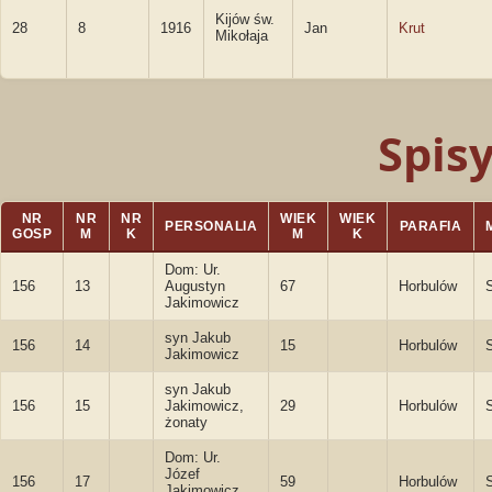
Kijów św.
28
8
1916
Jan
Krut
Mikołaja
Spis
NR
NR
NR
WIEK
WIEK
PERSONALIA
PARAFIA
GOSP
M
K
M
K
Dom: Ur.
156
13
Augustyn
67
Horbulów
S
Jakimowicz
syn Jakub
156
14
15
Horbulów
S
Jakimowicz
syn Jakub
156
15
Jakimowicz,
29
Horbulów
S
żonaty
Dom: Ur.
Józef
156
17
59
Horbulów
S
Jakimowicz,