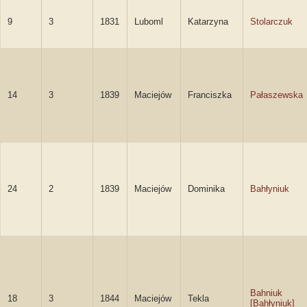
9
3
1831
Luboml
Katarzyna
Stolarczuk
14
3
1839
Maciejów
Franciszka
Pałaszewska
24
2
1839
Maciejów
Dominika
Bahłyniuk
Bahniuk
18
3
1844
Maciejów
Tekla
[Bahłyniuk]