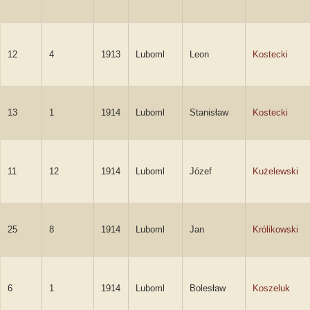
12
4
1913
Luboml
Leon
Kostecki
13
1
1914
Luboml
Stanisław
Kostecki
11
12
1914
Luboml
Józef
Kużelewski
25
8
1914
Luboml
Jan
Królikowski
6
1
1914
Luboml
Bolesław
Koszeluk