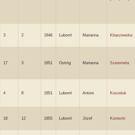
3
2
1846
Luboml
Marianna
Kitaszewska
17
3
1851
Ostróg
Marianna
Szeremeta
4
8
1851
Luboml
Antoni
Koszeluk
18
12
1855
Luboml
Józef
Kostecki