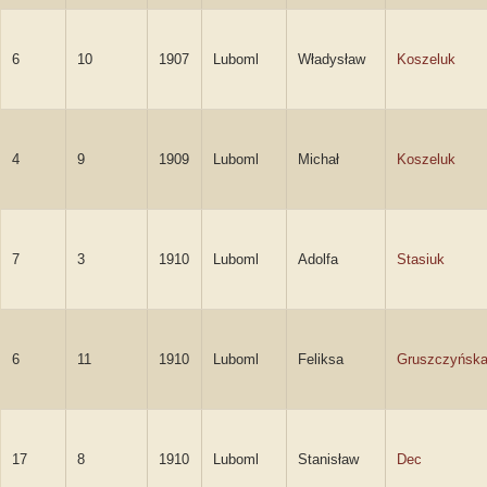
6
10
1907
Luboml
Władysław
Koszeluk
4
9
1909
Luboml
Michał
Koszeluk
7
3
1910
Luboml
Adolfa
Stasiuk
6
11
1910
Luboml
Feliksa
Gruszczyńsk
17
8
1910
Luboml
Stanisław
Dec