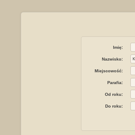
Imię:
Nazwisko:
Miejscowość:
Parafia:
Od roku:
Do roku: