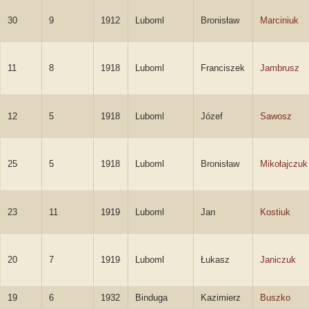
30
9
1912
Luboml
Bronisław
Marciniuk
11
8
1918
Luboml
Franciszek
Jambrusz
12
5
1918
Luboml
Józef
Sawosz
25
5
1918
Luboml
Bronisław
Mikołajczuk
23
11
1919
Luboml
Jan
Kostiuk
20
7
1919
Luboml
Łukasz
Janiczuk
19
6
1932
Binduga
Kazimierz
Buszko