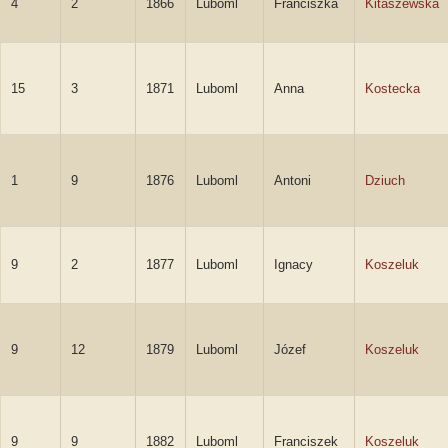
4
2
1866
Luboml
Franciszka
Kitaszewska
15
3
1871
Luboml
Anna
Kostecka
1
9
1876
Luboml
Antoni
Dziuch
9
2
1877
Luboml
Ignacy
Koszeluk
9
12
1879
Luboml
Józef
Koszeluk
9
9
1882
Luboml
Franciszek
Koszeluk