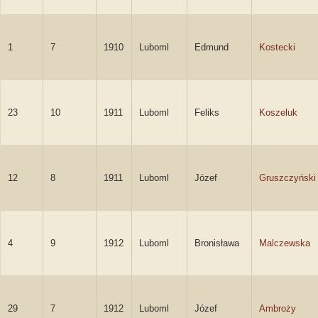
1
7
1910
Luboml
Edmund
Kostecki
23
10
1911
Luboml
Feliks
Koszeluk
12
8
1911
Luboml
Józef
Gruszczyński
4
9
1912
Luboml
Bronisława
Malczewska
29
7
1912
Luboml
Józef
Ambroży