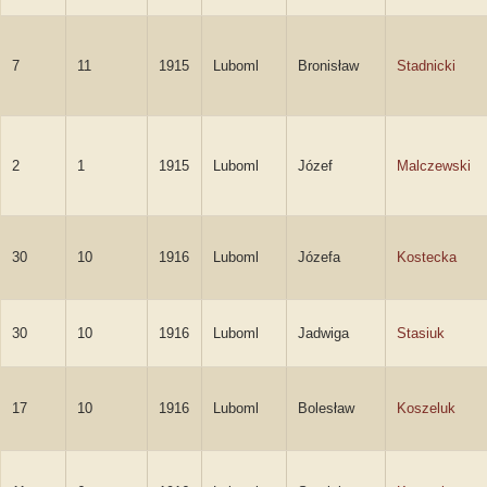
7
11
1915
Luboml
Bronisław
Stadnicki
2
1
1915
Luboml
Józef
Malczewski
30
10
1916
Luboml
Józefa
Kostecka
30
10
1916
Luboml
Jadwiga
Stasiuk
17
10
1916
Luboml
Bolesław
Koszeluk