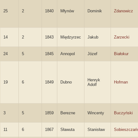
25
2
1840
Młynów
Dominik
Zdanowicz
14
2
1843
Międzyrzec
Jakub
Zarzecki
24
5
1845
Annopol
Józef
Białokur
Henryk
19
6
1849
Dubno
Hofman
Adolf
3
5
1859
Berezne
Wincenty
Buczyński
11
6
1867
Sławuta
Stanisław
Sobieszczań