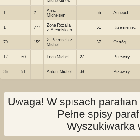
Michelsonów
Anna
1
2
55
Annopol
Michelson
Żona Rozalia
1
777
51
Krzemieniec
z Michelskich
ż. Petronela z
70
159
67
Ostróg
Michel.
17
50
Leon Michel
27
Przewały
35
91
Antoni Michel
39
Przewały
Uwaga! W spisach parafian 
Pełne spisy para
Wyszukiwarka 