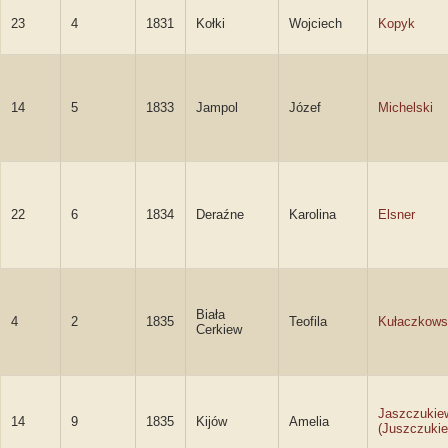
23
4
1831
Kołki
Wojciech
Kopyk
14
5
1833
Jampol
Józef
Michelski
22
6
1834
Deraźne
Karolina
Elsner
Biała
4
2
1835
Teofila
Kułaczkows
Cerkiew
Jaszczukie
14
9
1835
Kijów
Amelia
(Juszczukie