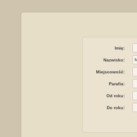
Imię:
Nazwisko:
Miejscowość:
Parafia:
Od roku:
Do roku: