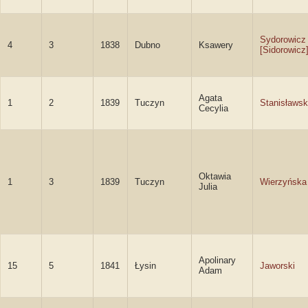
Sydorowicz
4
3
1838
Dubno
Ksawery
[Sidorowicz
Agata
1
2
1839
Tuczyn
Stanisławs
Cecylia
Oktawia
1
3
1839
Tuczyn
Wierzyńska
Julia
Apolinary
15
5
1841
Łysin
Jaworski
Adam