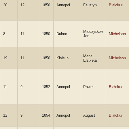
20
12
1850
Annopol
Faustyn
Białokur
Mieczysław
8
11
1850
Dubno
Michelson
Jan
Maria
19
11
1850
Kisielin
Michelson
Elżbieta
11
9
1852
Annopol
Paweł
Białokur
12
9
1854
Annopol
August
Białokur