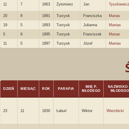
11
7
1863
Żytomierz
Jan
Tyszkiewic
20
8
1891
Turzysk
Franciszka
Manas
19
5
1893
Turzysk
Julianna
Manias
5
8
1895
Turzysk
Franciszek
Manas
11
5
1897
Turzysk
Józef
Manias
IMIĘ P.
NAZWISKO 
DZIEŃ
MIESIĄC
ROK
PARAFIA
MŁODEGO
MŁODEG
23
11
1830
Łabuń
Wiktor
Wierzbicki