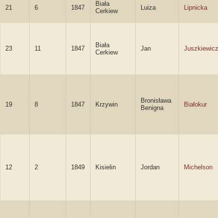
Biała
21
6
1847
Luiza
Lipnicka
Cerkiew
Biała
23
11
1847
Jan
Juszkiewic
Cerkiew
Bronisława
19
8
1847
Krzywin
Białokur
Benigna
12
2
1849
Kisielin
Jordan
Michelson