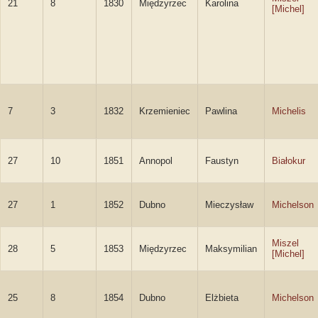
21
8
1830
Międzyrzec
Karolina
[Michel]
7
3
1832
Krzemieniec
Pawlina
Michelis
27
10
1851
Annopol
Faustyn
Białokur
27
1
1852
Dubno
Mieczysław
Michelson
Miszel
28
5
1853
Międzyrzec
Maksymilian
[Michel]
25
8
1854
Dubno
Elżbieta
Michelson