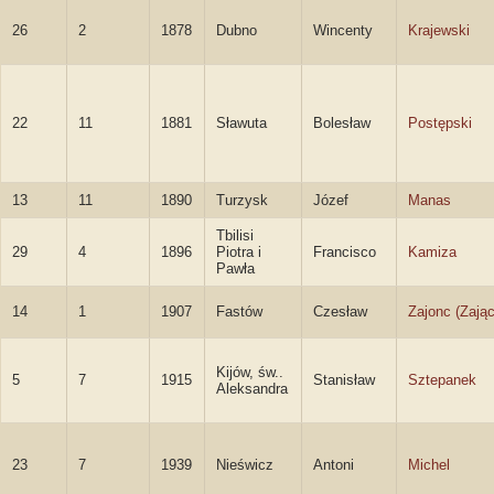
26
2
1878
Dubno
Wincenty
Krajewski
22
11
1881
Sławuta
Bolesław
Postępski
13
11
1890
Turzysk
Józef
Manas
Tbilisi
29
4
1896
Piotra i
Francisco
Kamiza
Pawła
14
1
1907
Fastów
Czesław
Zajonc (Zając
Kijów, św..
5
7
1915
Stanisław
Sztepanek
Aleksandra
23
7
1939
Nieświcz
Antoni
Michel