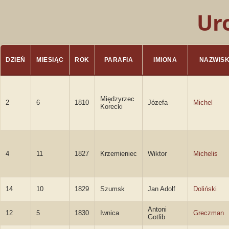
Ur
DZIEŃ
MIESIĄC
ROK
PARAFIA
IMIONA
NAZWIS
Międzyrzec
2
6
1810
Józefa
Michel
Korecki
4
11
1827
Krzemieniec
Wiktor
Michelis
14
10
1829
Szumsk
Jan Adolf
Doliński
Antoni
12
5
1830
Iwnica
Greczman
Gotlib