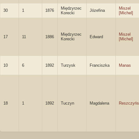
Międzyrzec
Miszel
30
1
1876
Józefina
Korecki
[Michel]
Międzyrzec
Miszel
17
11
1886
Edward
Korecki
[Michel]
10
6
1892
Turzysk
Franciszka
Manas
18
1
1892
Tuczyn
Magdalena
Reszczyńs