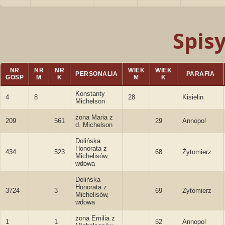
Spis
NR
NR
NR
WIEK
WIEK
PERSONALIA
PARAFIA
GOSP
M
K
M
K
Konstanty
4
8
28
Kisielin
Michelson
żona Maria z
209
561
29
Annopol
d. Michelson
Dolińska
Honorata z
434
523
68
Żytomierz
Michelisów,
wdowa
Dolińska
Honorata z
3724
3
69
Żytomierz
Michelisów,
wdowa
żona Emilia z
1
1
52
Annopol