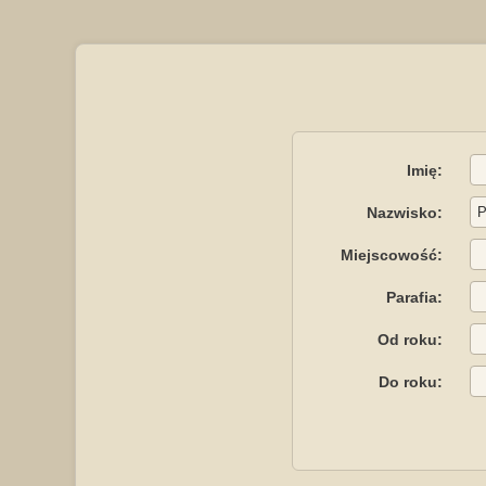
Imię:
Nazwisko:
Miejscowość:
Parafia:
Od roku:
Do roku: