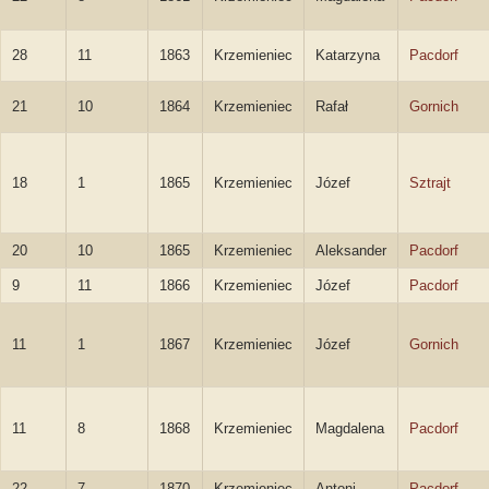
28
11
1863
Krzemieniec
Katarzyna
Pacdorf
21
10
1864
Krzemieniec
Rafał
Gornich
18
1
1865
Krzemieniec
Józef
Sztrajt
20
10
1865
Krzemieniec
Aleksander
Pacdorf
9
11
1866
Krzemieniec
Józef
Pacdorf
11
1
1867
Krzemieniec
Józef
Gornich
11
8
1868
Krzemieniec
Magdalena
Pacdorf
22
7
1870
Krzemieniec
Antoni
Pacdorf