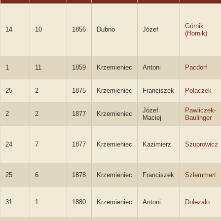
Górnik
14
10
1856
Dubno
Józef
(Hornik)
1
11
1859
Krzemieniec
Antoni
Pacdorf
25
2
1875
Krzemieniec
Franciszek
Polaczek
Józef
Pawliczek-
2
2
1877
Krzemieniec
Maciej
Baulinger
24
7
1877
Krzemieniec
Kazimierz
Szuprowicz
25
6
1878
Krzemieniec
Franciszek
Szlemmert
31
1
1880
Krzemieniec
Antoni
Doleżało