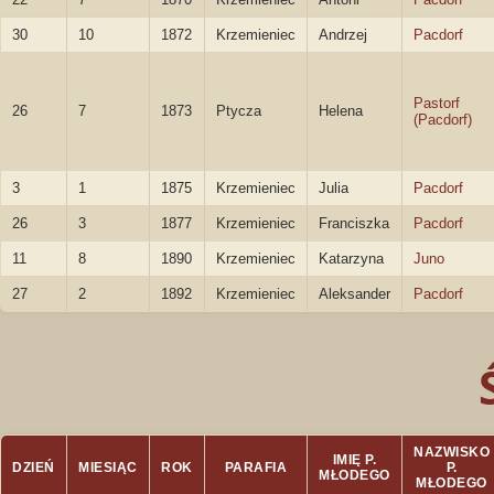
30
10
1872
Krzemieniec
Andrzej
Pacdorf
Pastorf
26
7
1873
Ptycza
Helena
(Pacdorf)
3
1
1875
Krzemieniec
Julia
Pacdorf
26
3
1877
Krzemieniec
Franciszka
Pacdorf
11
8
1890
Krzemieniec
Katarzyna
Juno
27
2
1892
Krzemieniec
Aleksander
Pacdorf
NAZWISKO
IMIĘ P.
DZIEŃ
MIESIĄC
ROK
PARAFIA
P.
MŁODEGO
MŁODEGO