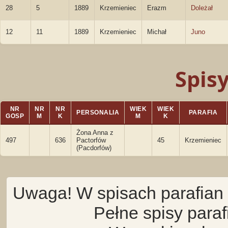
28
5
1889
Krzemieniec
Erazm
Doleżał
12
11
1889
Krzemieniec
Michał
Juno
Spis
NR
NR
NR
WIEK
WIEK
PERSONALIA
PARAFIA
GOSP
M
K
M
K
Żona Anna z
497
636
Pactorfów
45
Krzemieniec
(Pacdorfów)
Uwaga! W spisach parafian 
Pełne spisy para