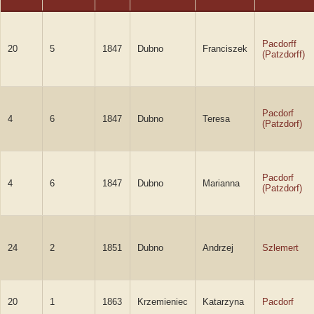
Pacdorff
20
5
1847
Dubno
Franciszek
(Patzdorff)
Pacdorf
4
6
1847
Dubno
Teresa
(Patzdorf)
Pacdorf
4
6
1847
Dubno
Marianna
(Patzdorf)
24
2
1851
Dubno
Andrzej
Szlemert
20
1
1863
Krzemieniec
Katarzyna
Pacdorf