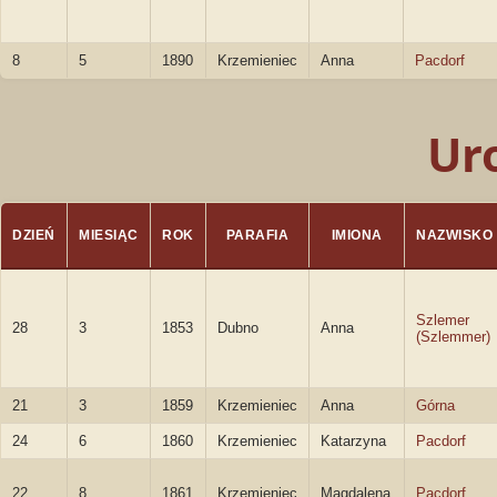
8
5
1890
Krzemieniec
Anna
Pacdorf
Ur
DZIEŃ
MIESIĄC
ROK
PARAFIA
IMIONA
NAZWISKO
Szlemer
28
3
1853
Dubno
Anna
(Szlemmer)
21
3
1859
Krzemieniec
Anna
Górna
24
6
1860
Krzemieniec
Katarzyna
Pacdorf
22
8
1861
Krzemieniec
Magdalena
Pacdorf