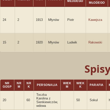
MŁODEGO
MŁODEGO
24
2
1913
Młynów
Piotr
Kawejsza
15
2
1920
Młynów
Ludwik
Rakowski
Spis
NR
NR
NR
WIEK
WIEK
PERSONALIA
PARAFIA
GOSP
M
K
M
K
Toczka
Karolina z
20
60
50
Sokul
Sienkiewiczów,
wdowa