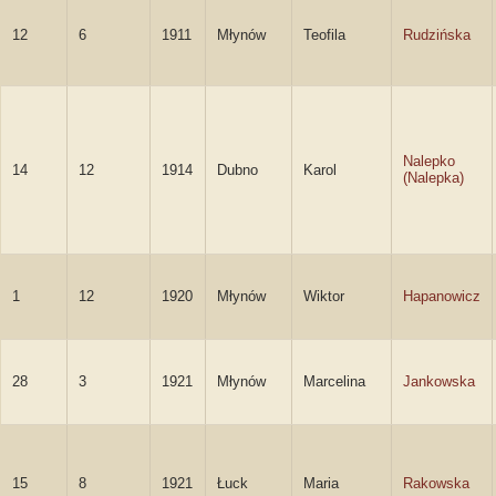
12
6
1911
Młynów
Teofila
Rudzińska
Nalepko
14
12
1914
Dubno
Karol
(Nalepka)
1
12
1920
Młynów
Wiktor
Hapanowicz
28
3
1921
Młynów
Marcelina
Jankowska
15
8
1921
Łuck
Maria
Rakowska