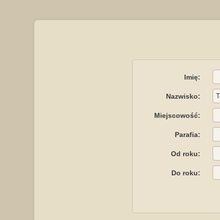
Imię:
Nazwisko:
Miejscowość:
Parafia:
Od roku:
Do roku: