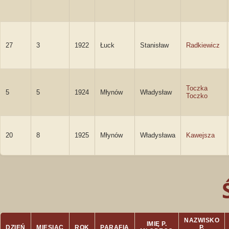
27
3
1922
Łuck
Stanisław
Radkiewicz
Toczka
5
5
1924
Młynów
Władysław
Toczko
20
8
1925
Młynów
Władysława
Kawejsza
NAZWISKO
IMIĘ P.
DZIEŃ
MIESIĄC
ROK
PARAFIA
P.