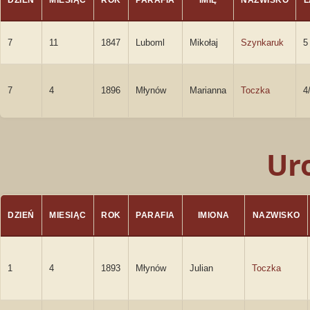
DZIEŃ
MIESIĄC
ROK
PARAFIA
IMIĘ
NAZWISKO
L
7
11
1847
Luboml
Mikołaj
Szynkaruk
5
7
4
1896
Młynów
Marianna
Toczka
4
Ur
DZIEŃ
MIESIĄC
ROK
PARAFIA
IMIONA
NAZWISKO
1
4
1893
Młynów
Julian
Toczka