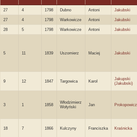
27
4
1798
Dubno
Antoni
Jakubski
27
4
1798
Warkowicze
Antoni
Jakubski
28
5
1798
Warkowicze
Antoni
Jakubski
5
11
1839
Uszomierz
Maciej
Jakubski
Jakupski
9
12
1847
Targowica
Karol
(Jakubski)
Włodzimierz
3
1
1858
Jan
Prokopowicz
Wołyński
18
7
1866
Kulczyny
Franciszka
Kraśnicka