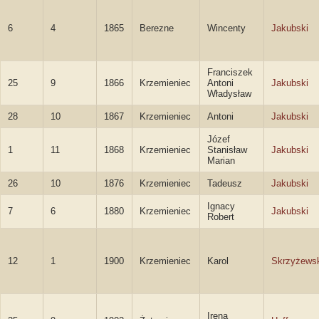
6
4
1865
Berezne
Wincenty
Jakubski
Franciszek
25
9
1866
Krzemieniec
Antoni
Jakubski
Władysław
28
10
1867
Krzemieniec
Antoni
Jakubski
Józef
1
11
1868
Krzemieniec
Stanisław
Jakubski
Marian
26
10
1876
Krzemieniec
Tadeusz
Jakubski
Ignacy
7
6
1880
Krzemieniec
Jakubski
Robert
12
1
1900
Krzemieniec
Karol
Skrzyżews
Irena