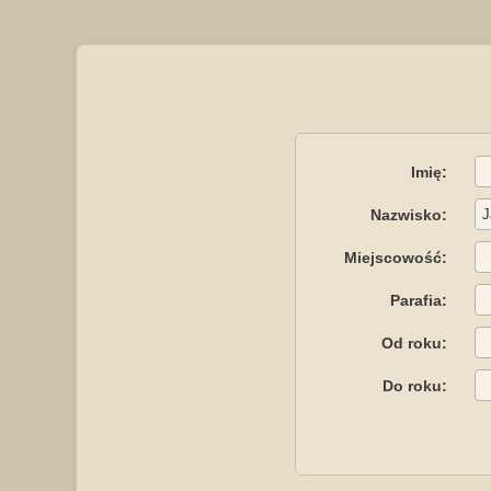
Imię:
Nazwisko:
Miejscowość:
Parafia:
Od roku:
Do roku: