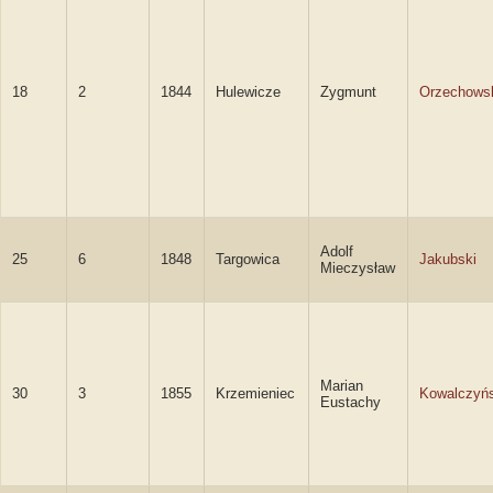
18
2
1844
Hulewicze
Zygmunt
Orzechows
Adolf
25
6
1848
Targowica
Jakubski
Mieczysław
Marian
30
3
1855
Krzemieniec
Kowalczyńs
Eustachy