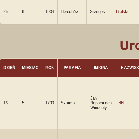
25
9
1904
Horochów
Grzegorz
Bielski
Ur
DZIEŃ
MIESIĄC
ROK
PARAFIA
IMIONA
NAZWIS
Jan
16
5
1790
Szumsk
Nepomucen
NN
Wincenty