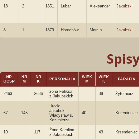
18
2
1851
Lubar
Aleksander
Jakubski
8
1
1879
Horochów
Marcin
Jakubski
Spis
NR
NR
NR
WIEK
WIEK
PERSONALIA
PARAFIA
GOSP
M
K
M
K
żona Feliksa
2463
2686
38
Żytomierz
z Jakubskich
Urodz.
Jakubski
67
145
40
Krzemieniec
Władysław s.
Kazimierza
Żona Karolina
10
117
43
Krzemieniec
z Jakubskich