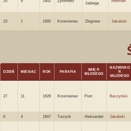
25
9
1902
Żytomierz
Hoffman
Jadwiga
23
1
1905
Krzemieniec
Zbigniew
Jakubski
NAZWISKO
IMIĘ P.
DZIEŃ
MIESIĄC
ROK
PARAFIA
P.
MŁODEGO
MŁODEGO
27
11
1828
Krzemieniec
Piotr
Baczyński
6
4
1847
Turzysk
Aleksander
Jakubski