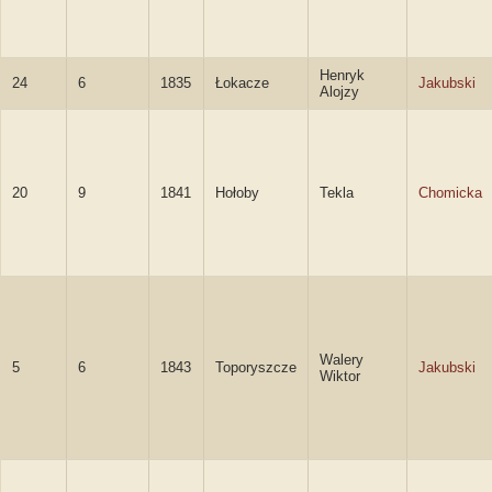
Henryk
24
6
1835
Łokacze
Jakubski
Alojzy
20
9
1841
Hołoby
Tekla
Chomicka
Walery
5
6
1843
Toporyszcze
Jakubski
Wiktor