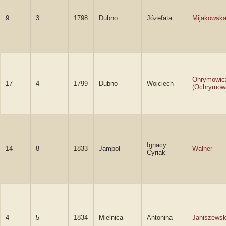
9
3
1798
Dubno
Józefata
Mijakowsk
Ohrymowic
17
4
1799
Dubno
Wojciech
(Ochrymowi
Ignacy
14
8
1833
Jampol
Walner
Cyriak
4
5
1834
Mielnica
Antonina
Janiszews