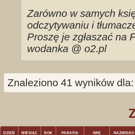
Zarówno w samych księg
odczytywaniu i tłumacze
Proszę je zgłaszać na 
wodanka @ o2.pl
Znaleziono 41 wyników dla:
DZIEŃ
MIESIĄC
ROK
PARAFIA
IMIĘ
NAZWISKO