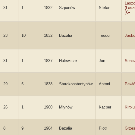
Lasz
31
1
1832
Szpanów
Stefan
(Łasz
[G-
23
10
1832
Bazalia
Teodor
Jaśk
31
1
1837
Hulewicze
Jan
Senc
29
5
1838
Starokonstantynów
Antoni
Pawł
26
1
1900
Młynów
Kacper
Kirpl
8
9
1904
Bazalia
Piotr
Grze