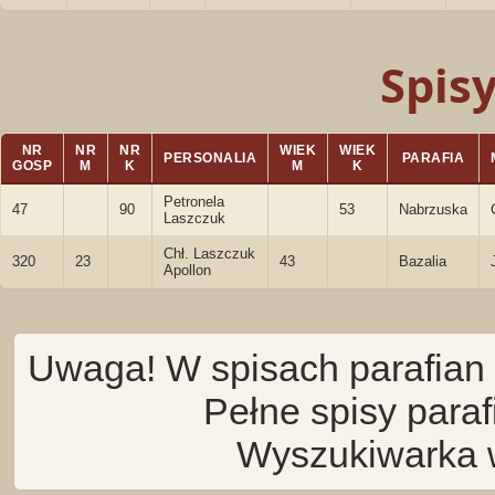
Spis
NR
NR
NR
WIEK
WIEK
PERSONALIA
PARAFIA
GOSP
M
K
M
K
Petronela
47
90
53
Nabrzuska
Laszczuk
Chł. Laszczuk
320
23
43
Bazalia
Apollon
Uwaga! W spisach parafian 
Pełne spisy para
Wyszukiwarka 