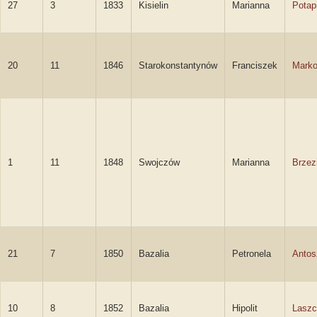
27
3
1833
Kisielin
Marianna
Potap
20
11
1846
Starokonstantynów
Franciszek
Marko
1
11
1848
Swojczów
Marianna
Brzez
21
7
1850
Bazalia
Petronela
Antos
10
8
1852
Bazalia
Hipolit
Laszc