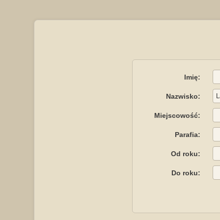
Imię:
Nazwisko:
Miejscowość:
Parafia:
Od roku:
Do roku: