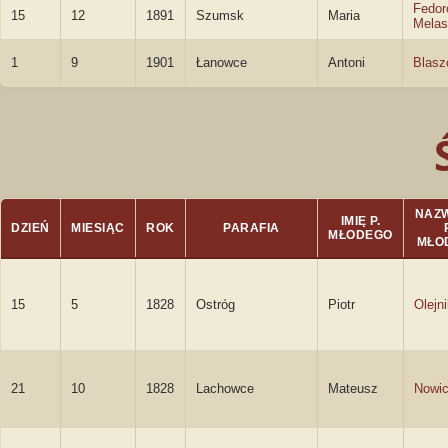
Fedor
15
12
1891
Szumsk
Maria
Melas
1
9
1901
Łanowce
Antoni
Blasz
NAZ
IMIĘ P.
DZIEŃ
MIESIĄC
ROK
PARAFIA
MŁODEGO
MŁO
15
5
1828
Ostróg
Piotr
Olejn
21
10
1828
Lachowce
Mateusz
Nowic