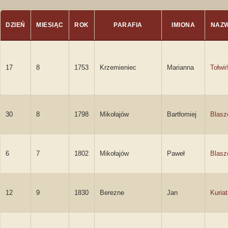
DZIEŃ
MIESIĄC
ROK
PARAFIA
IMIONA
NAZW
17
8
1753
Krzemieniec
Marianna
Tołwi
30
8
1798
Mikołajów
Bartłomiej
Blasz
6
7
1802
Mikołajów
Paweł
Blasz
12
9
1830
Berezne
Jan
Kuria