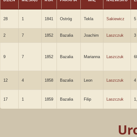
DZIEŃ
MIESIĄC
ROK
PARAFIA
IMIĘ
NAZWISKO
L
28
1
1841
Ostróg
Tekla
Sakiewicz
5
2
7
1852
Bazalia
Joachim
Laszczuk
3
9
7
1852
Bazalia
Marianna
Laszczuk
6
12
4
1858
Bazalia
Leon
Laszczuk
4
17
1
1859
Bazalia
Filip
Laszczuk
1
Ur