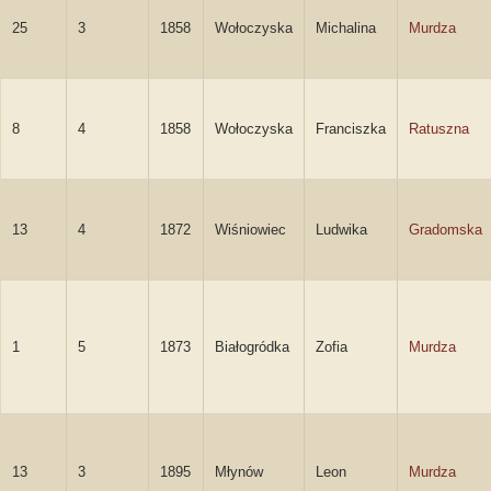
25
3
1858
Wołoczyska
Michalina
Murdza
8
4
1858
Wołoczyska
Franciszka
Ratuszna
13
4
1872
Wiśniowiec
Ludwika
Gradomska
1
5
1873
Białogródka
Zofia
Murdza
13
3
1895
Młynów
Leon
Murdza