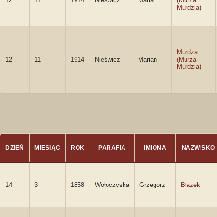
12
11
1914
Nieświcz
Maria
(Murza
Murdzia)
Murdza
12
11
1914
Nieświcz
Marian
(Murza
Murdzia)
DZIEŃ
MIESIĄC
ROK
PARAFIA
IMIONA
NAZWISKO
14
3
1858
Wołoczyska
Grzegorz
Błażek