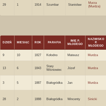
Murza
29
1
1914
Szumbar
Stanisław
(Murdza)
NAZWISKO
IMIĘ P.
DZIEŃ
MIESIĄC
ROK
PARAFIA
P.
MŁODEGO
MŁODEGO
9
10
1827
Kołodno
Mateusz
Murdza
Stary
13
6
1843
Józef
Murdza
Wiśniowiec
3
5
1887
Białogródka
Jan
Murdza
28
2
1888
Białogródka
Wincenty
Sinicki