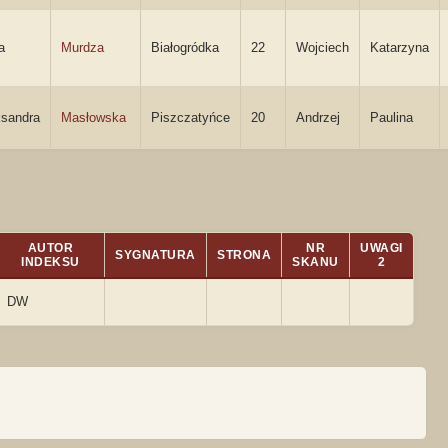
a
Murdza
Białogródka
22
Wojciech
Katarzyna
ksandra
Masłowska
Piszczatyńce
20
Andrzej
Paulina
AUTOR
NR
UWAGI
SYGNATURA
STRONA
INDEKSU
SKANU
2
DW