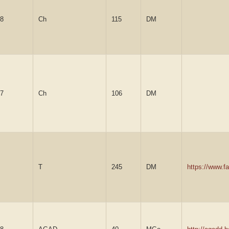
8
Ch
115
DM
7
Ch
106
DM
T
245
DM
https://www.