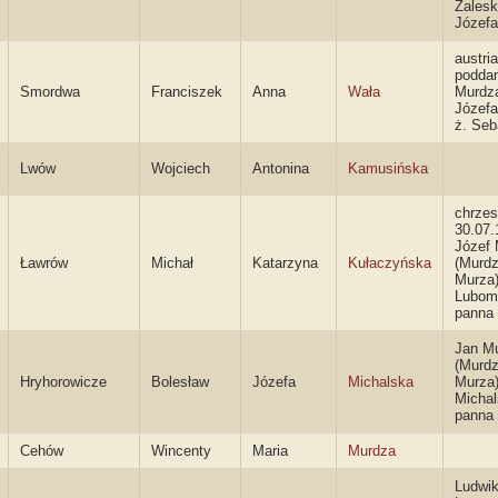
Zalesk
Józefa
austri
poddan
Smordwa
Franciszek
Anna
Wała
Murdz
Józefa
ż. Seb
Lwów
Wojciech
Antonina
Kamusińska
chrzes
30.07.
Józef
Ławrów
Michał
Katarzyna
Kułaczyńska
(Murdz
Murza)
Lubom
panna
Jan M
(Murdz
Hryhorowicze
Bolesław
Józefa
Michalska
Murza)
Micha
panna
Cehów
Wincenty
Maria
Murdza
Ludwi