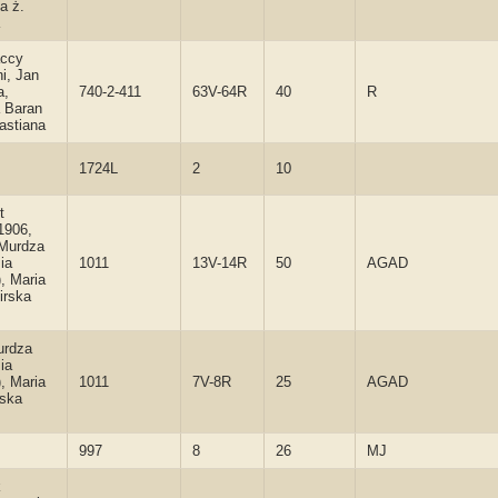
a ż.
accy
i, Jan
a,
740-2-411
63V-64R
40
R
 Baran
astiana
1724L
2
10
t
1906,
 Murdza
ia
1011
13V-14R
50
AGAD
, Maria
irska
urdza
ia
, Maria
1011
7V-8R
25
AGAD
lska
997
8
26
MJ
k