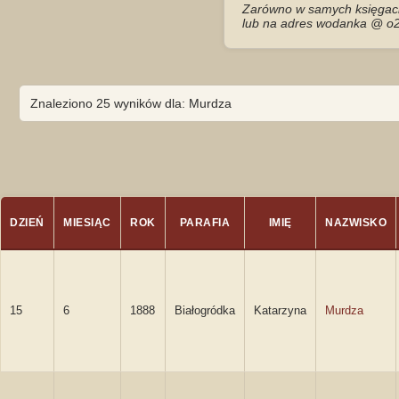
Zarówno w samych księgach 
lub na adres wodanka @ o2
Znaleziono 25 wyników dla: Murdza
DZIEŃ
MIESIĄC
ROK
PARAFIA
IMIĘ
NAZWISKO
15
6
1888
Białogródka
Katarzyna
Murdza