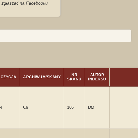
je zgłaszać na Facebooku
NR
AUTOR
POZYCJA
ARCHIWUM/SKANY
SKANU
INDEKSU
4
Ch
105
DM