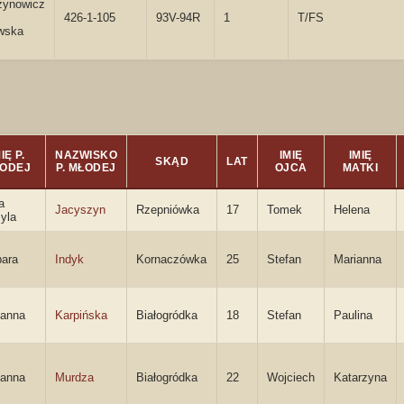
zynowicz
426-1-105
93V-94R
1
T/FS
wska
IĘ P.
NAZWISKO
IMIĘ
IMIĘ
SKĄD
LAT
ODEJ
P. MŁODEJ
OJCA
MATKI
a
Jacyszyn
Rzepniówka
17
Tomek
Helena
yla
bara
Indyk
Kornaczówka
25
Stefan
Marianna
ianna
Karpińska
Białogródka
18
Stefan
Paulina
ianna
Murdza
Białogródka
22
Wojciech
Katarzyna