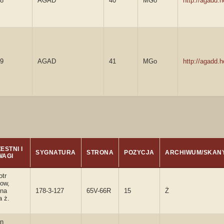
8
AGAD
40
MGo
http://agadd
9
AGAD
41
MGo
http://agadd
ESTNI I
SYGNATURA
STRONA
POZYCJA
ARCHIWUM/SKAN
WAGI
otr
ow,
nna
178-3-127
65V-66R
15
Ż
 ż.
an