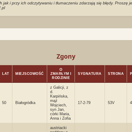
jak i przy ich odczytywaniu i tłumaczeniu zdarzają się błędy. Proszę 
.pl
Zgony
O
LAT
MIEJSCOWOŚĆ
ZMARŁYM I
SYGNATURA
STRONA
RODZINIE
z Galicji, z
d.
Karpińska,
mąż
50
Białogródka
17-2-79
53V
4
Wojciech,
syn Jan,
córki Maria,
Anna i Zofia
austriacki