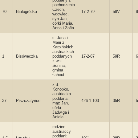
poddany z
pochodzenia
Czech,
70
Białogródka
17-2-79
58V
8
wdowiec,
syn Jan,
córki Maria,
Anna i Zofia
s. Jana i
Marii z
Karpińskich
austriackich
1
Bisóweczka
poddanych
17-2-87
59R
6
z wsi
Sonina,
gmina
Łańcut
z d.
Konopko,
austriacka
poddana,
37
Piszczatyńce
426-1-103
35R
5
mąż Jan,
córki
Jadwiga i
Aniela
rodzice
austriaccy
poddani: