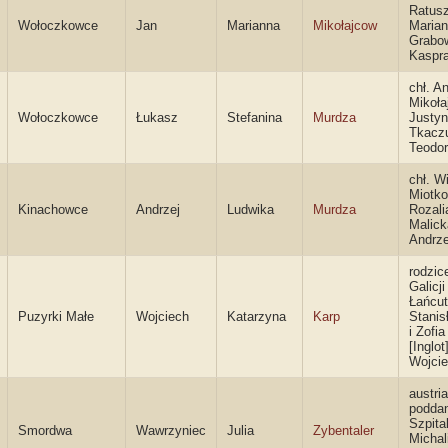
Ratusz
Wołoczkowce
Jan
Marianna
Mikołajcow
Maria
Grabo
Kaspr
chł. An
Mikoła
Wołoczkowce
Łukasz
Stefanina
Murdza
Justy
Tkaczu
Teodo
chł. W
Miotko
Kinachowce
Andrzej
Ludwika
Murdza
Rozali
Malick
Andrze
rodzic
Galicji
Łańcut
Puzyrki Małe
Wojciech
Katarzyna
Karp
Stanis
i Zofia
[Inglot
Wojci
austri
poddan
Szpita
Smordwa
Wawrzyniec
Julia
Zybentaler
Michal