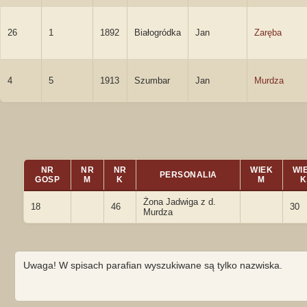
26
1
1892
Białogródka
Jan
Zaręba
4
5
1913
Szumbar
Jan
Murdza
NR
NR
NR
WIEK
WI
PERSONALIA
GOSP
M
K
M
K
Żona Jadwiga z d.
18
46
30
Murdza
Uwaga! W spisach parafian wyszukiwane są tylko nazwiska.