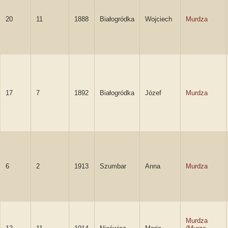
20
11
1888
Białogródka
Wojciech
Murdza
17
7
1892
Białogródka
Józef
Murdza
6
2
1913
Szumbar
Anna
Murdza
Murdza