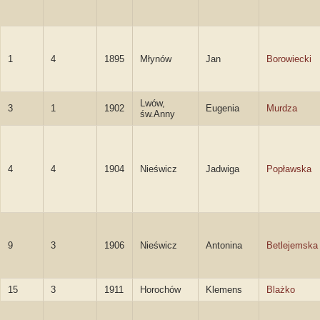
1
4
1895
Młynów
Jan
Borowiecki
Lwów,
3
1
1902
Eugenia
Murdza
św.Anny
4
4
1904
Nieświcz
Jadwiga
Popławska
9
3
1906
Nieświcz
Antonina
Betlejemska
15
3
1911
Horochów
Klemens
Blażko