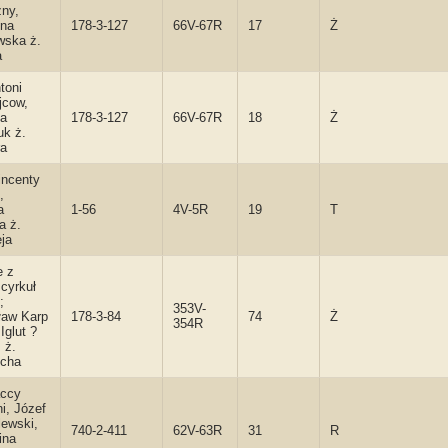
ny,
nna
178-3-127
66V-67R
17
Ż
wska ż.
a
toni
jcow,
na
178-3-127
66V-67R
18
Ż
k ż.
ra
incenty
,
a
1-56
4V-5R
19
T
a ż.
ja
e z
 cyrkuł
;
353V-
ław Karp
178-3-84
74
Ż
354R
 Iglut ?
] ż.
echa
accy
i, Józef
lewski,
740-2-411
62V-63R
31
R
ina