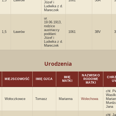
1,5
Ławrów
1061
38R
3
Józef i
Ludwika z d.
Mareczek
ur.
19.06.1913,
rodzice
austriaccy
1,5
Ławrów
1061
38V
3
poddani:
Józef i
Ludwika z d.
Mareczek
Urodzenia
NAZWISKO
IMIĘ
CHRZ
MIEJSCOWOŚĆ
IMIĘ OJCA
RODOWE
MATKI
U
MATKI
chł. Pi
Wasilk
Wołoczkowce
Tomasz
Marianna
Wolechowa
Maria
Murdza
Jana
chł. J