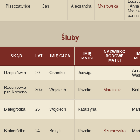
Leszc
Piszczatyńce
Jan
Aleksandra
Mysłowska
i Anna
Mysło
panna
Śluby
NAZWISKO
IMIĘ
IM
SKĄD
LAT
IMIĘ OJCA
RODOWE
MATKI
MŁ
MATKI
Ann
Rzepniówka
20
Grześko
Jadwiga
Was
Rześniówka
30w
Wojciech
Rozalia
Marciniuk
Bar
par. Kołodno
Białogródka
25
Wojciech
Katarzyna
Mar
Białogródka
24
Bazyli
Rozalia
Szumowska
Mar