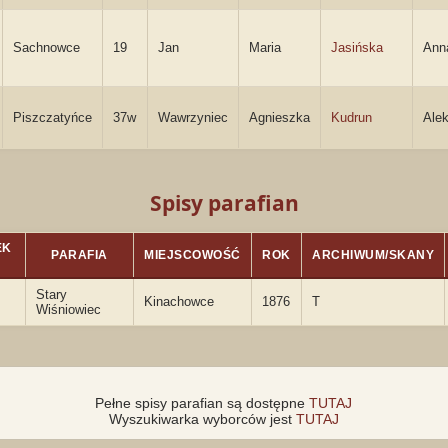
Sachnowce
19
Jan
Maria
Jasińska
Ann
Piszczatyńce
37w
Wawrzyniec
Agnieszka
Kudrun
Ale
Spisy parafian
EK
PARAFIA
MIEJSCOWOŚĆ
ROK
ARCHIWUM/SKANY
Stary
Kinachowce
1876
T
Wiśniowiec
Pełne spisy parafian są dostępne
TUTAJ
Wyszukiwarka wyborców jest
TUTAJ