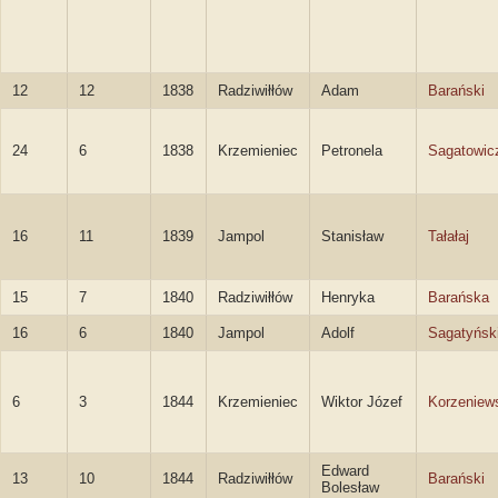
12
12
1838
Radziwiłłów
Adam
Barański
24
6
1838
Krzemieniec
Petronela
Sagatowic
16
11
1839
Jampol
Stanisław
Tałałaj
15
7
1840
Radziwiłłów
Henryka
Barańska
16
6
1840
Jampol
Adolf
Sagatyńsk
6
3
1844
Krzemieniec
Wiktor Józef
Korzeniew
Edward
13
10
1844
Radziwiłłów
Barański
Bolesław