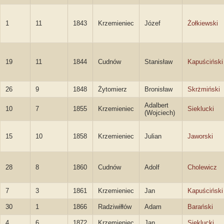
1
11
1843
Krzemieniec
Józef
Żołkiewski
19
11
1844
Cudnów
Stanisław
Kapuściński
26
9
1848
Żytomierz
Bronisław
Skrżmiński
Adalbert
10
7
1855
Krzemieniec
Sieklucki
(Wojciech)
15
10
1858
Krzemieniec
Julian
Jaworski
28
8
1860
Cudnów
Adolf
Cholewicz
7
3
1861
Krzemieniec
Jan
Kapuściński
30
1
1866
Radziwiłłów
Adam
Barański
4
6
1872
Krzemieniec
Jan
Sieklucki