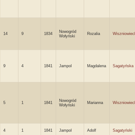
Nowogród
14
9
1834
Rozalia
Wiszniowiec
Wołyński
9
4
1841
Jampol
Magdalena
Sagatyńska
Nowogród
5
1
1841
Marianna
Wiszniowiec
Wołyński
4
1
1841
Jampol
Adolf
Sagatyński