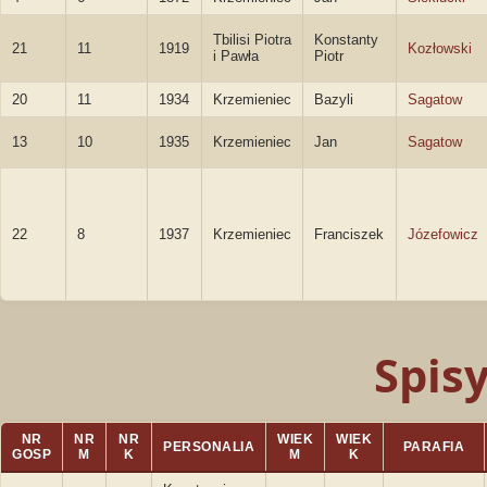
Tbilisi Piotra
Konstanty
21
11
1919
Kozłowski
i Pawła
Piotr
20
11
1934
Krzemieniec
Bazyli
Sagatow
13
10
1935
Krzemieniec
Jan
Sagatow
22
8
1937
Krzemieniec
Franciszek
Józefowicz
Spis
NR
NR
NR
WIEK
WIEK
PERSONALIA
PARAFIA
GOSP
M
K
M
K