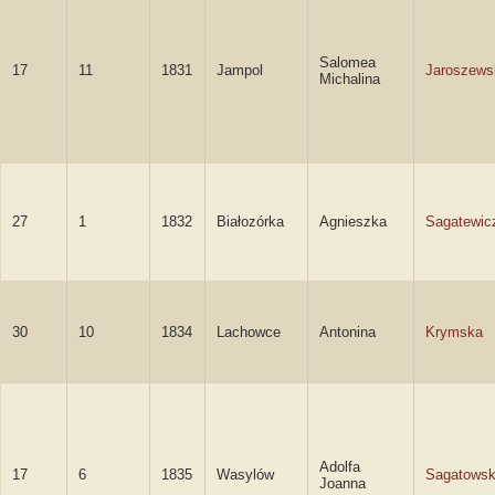
Salomea
17
11
1831
Jampol
Jaroszews
Michalina
27
1
1832
Białozórka
Agnieszka
Sagatewic
30
10
1834
Lachowce
Antonina
Krymska
Adolfa
17
6
1835
Wasylów
Sagatows
Joanna