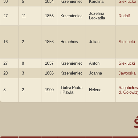
30
5
1854
Krzemieniec
Karolina
Sieklucka
Józefina
27
11
1855
Krzemieniec
Rudolf
Leokadia
16
2
1856
Horochów
Julian
Sieklucki
27
8
1857
Krzemieniec
Antoni
Sieklucki
20
3
1866
Krzemieniec
Joanna
Jaworska
Tbilisi Piotra
Sagatiełow
8
2
1900
Helena
i Pawła
d. Gołowi