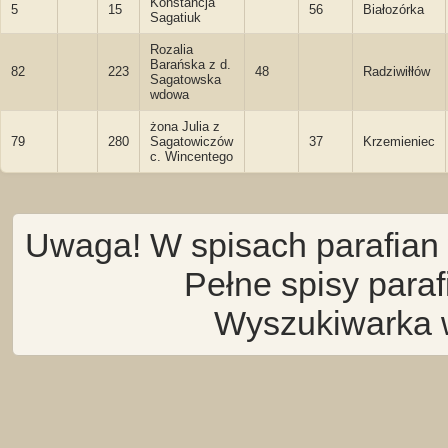
Konstancja
5
15
56
Białozórka
Sagatiuk
Rozalia
Barańska z d.
82
223
48
Radziwiłłów
Sagatowska
wdowa
żona Julia z
79
280
Sagatowiczów
37
Krzemieniec
c. Wincentego
Uwaga! W spisach parafian 
Pełne spisy para
Wyszukiwarka 