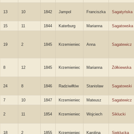
13
10
1842
Jampol
Franciszka
Sagatyńska
15
11
1844
Katerburg
Marianna
Sagatowska
19
2
1845
Krzemieniec
Anna
Sagatewicz
8
12
1845
Krzemieniec
Marianna
Żółkiewska
24
8
1846
Radziwiłłów
Stanisław
Sagatowski
7
10
1847
Krzemieniec
Mateusz
Sagatewicz
2
11
1854
Krzemieniec
Wojciech
Siklucki
18
2
1855
Krzemieniec
Karolina
Sieklucka