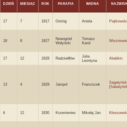
DZIEŃ
MIESIĄC
ROK
PARAFIA
IMIONA
NAZWIS
17
7
1817
Ostróg
Aniela
Piątkowsk
Nowogród
Tomasz
18
8
1827
Wiszniowi
Wołyński
Karol
Julia
17
12
1828
Radziwiłłów
Ababkin
Leontyna
Sagatyńsk
13
4
1829
Jampol
Franciszek
[Sabatyńsk
6
12
1830
Krzemieniec
Mikołaj Jan
Kłossowsk