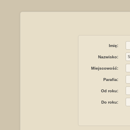
Imię:
Nazwisko:
Miejscowość:
Parafia:
Od roku:
Do roku: