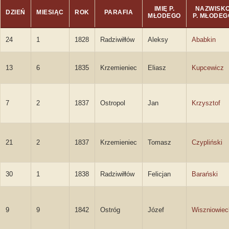
IMIĘ P.
NAZWISK
DZIEŃ
MIESIĄC
ROK
PARAFIA
MŁODEGO
P. MŁODEG
24
1
1828
Radziwiłłów
Aleksy
Ababkin
13
6
1835
Krzemieniec
Eliasz
Kupcewicz
7
2
1837
Ostropol
Jan
Krzysztof
21
2
1837
Krzemieniec
Tomasz
Czypliński
30
1
1838
Radziwiłłów
Felicjan
Barański
9
9
1842
Ostróg
Józef
Wiszniowiec