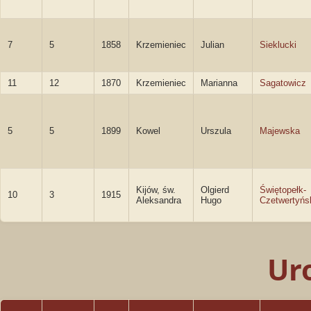
7
5
1858
Krzemieniec
Julian
Sieklucki
11
12
1870
Krzemieniec
Marianna
Sagatowicz
5
5
1899
Kowel
Urszula
Majewska
Kijów, św.
Olgierd
Świętopełk-
10
3
1915
Aleksandra
Hugo
Czetwertyńs
Ur