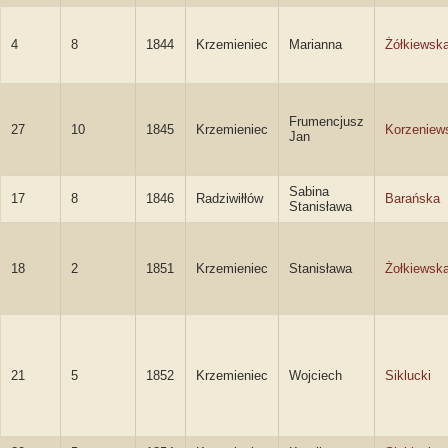
4
8
1844
Krzemieniec
Marianna
Żółkiewsk
Frumencjusz
27
10
1845
Krzemieniec
Korzeniew
Jan
Sabina
17
8
1846
Radziwiłłów
Barańska
Stanisława
18
2
1851
Krzemieniec
Stanisława
Żołkiewsk
21
5
1852
Krzemieniec
Wojciech
Siklucki