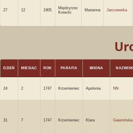
Międzyrzec
27
12
1905
Marianna
Jarczewska
Korecki
Ur
DZIEŃ
MIESIĄC
ROK
PARAFIA
IMIONA
NAZWIS
24
2
1747
Krzemieniec
Apolonia
NN
31
7
1747
Krzemieniec
Klara
Gawrońska