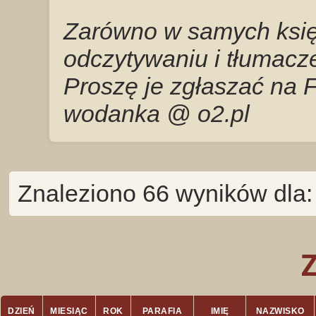
Zarówno w samych księg
odczytywaniu i tłumacze
Proszę je zgłaszać na 
wodanka @ o2.pl
Znaleziono 66 wyników dla
DZIEŃ
MIESIĄC
ROK
PARAFIA
IMIĘ
NAZWISKO