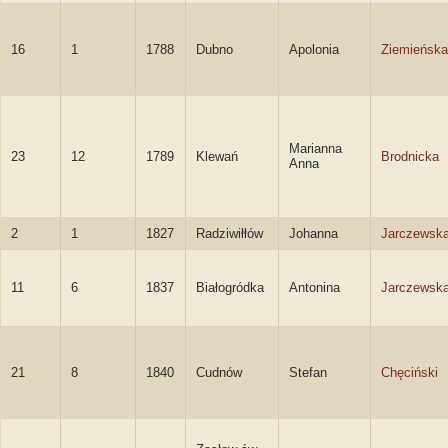
16
1
1788
Dubno
Apolonia
Ziemieńska
Marianna
23
12
1789
Klewań
Brodnicka
Anna
2
1
1827
Radziwiłłów
Johanna
Jarczewsk
11
6
1837
Białogródka
Antonina
Jarczewsk
21
8
1840
Cudnów
Stefan
Chęciński