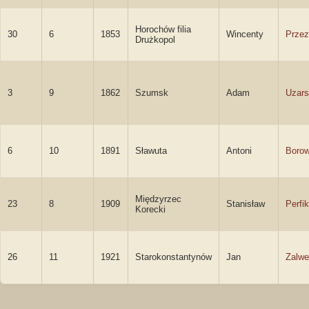
Horochów filia
30
6
1853
Wincenty
Przez
Drużkopol
3
9
1862
Szumsk
Adam
Uzars
6
10
1891
Sławuta
Antoni
Borow
Międzyrzec
23
8
1909
Stanisław
Perfi
Korecki
26
11
1921
Starokonstantynów
Jan
Zalwe