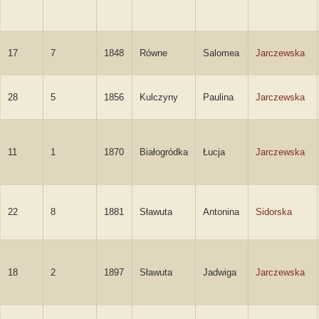
17
7
1848
Równe
Salomea
Jarczewska
28
5
1856
Kulczyny
Paulina
Jarczewska
11
1
1870
Białogródka
Łucja
Jarczewska
22
8
1881
Sławuta
Antonina
Sidorska
18
2
1897
Sławuta
Jadwiga
Jarczewska