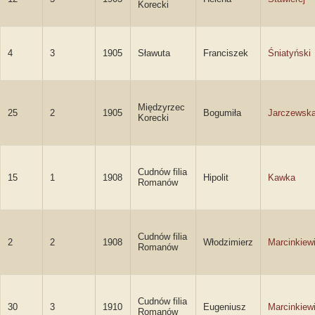
Korecki
4
3
1905
Sławuta
Franciszek
Śniatyński
Międzyrzec
25
2
1905
Bogumiła
Jarczewsk
Korecki
Cudnów filia
15
1
1908
Hipolit
Kawka
Romanów
Cudnów filia
2
2
1908
Włodzimierz
Marcinkiew
Romanów
Cudnów filia
30
3
1910
Eugeniusz
Marcinkiew
Romanów