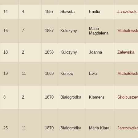
14
4
1857
Sławuta
Emilia
Jarczewsk
Maria
16
7
1857
Kulczyny
Michalews
Magdalena
18
2
1858
Kulczyny
Joanna
Zalewska
19
11
1869
Kuniów
Ewa
Michałows
8
2
1870
Białogródka
Klemens
Skolbuszew
25
11
1870
Białogródka
Maria Klara
Jarczewsk