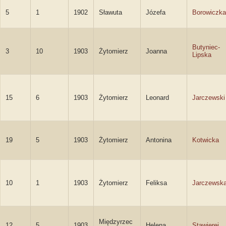
5
1
1902
Sławuta
Józefa
Borowiczka
Butyniec-
3
10
1903
Żytomierz
Joanna
Lipska
15
6
1903
Żytomierz
Leonard
Jarczewski
19
5
1903
Żytomierz
Antonina
Kotwicka
10
1
1903
Żytomierz
Feliksa
Jarczewsk
Międzyrzec
12
5
1903
Helena
Stawierej