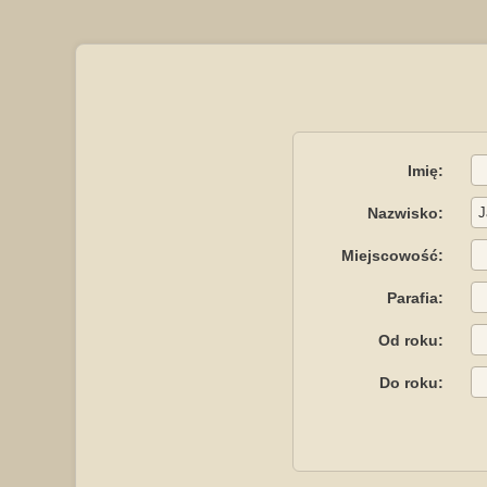
Imię:
Nazwisko:
Miejscowość:
Parafia:
Od roku:
Do roku: