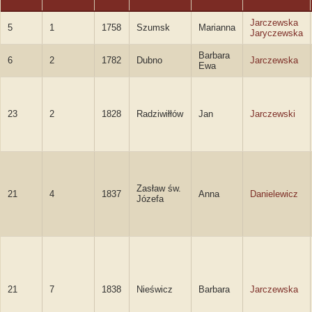
Jarczewska
5
1
1758
Szumsk
Marianna
Jaryczewska
Barbara
6
2
1782
Dubno
Jarczewska
Ewa
23
2
1828
Radziwiłłów
Jan
Jarczewski
Zasław św.
21
4
1837
Anna
Danielewicz
Józefa
21
7
1838
Nieświcz
Barbara
Jarczewska