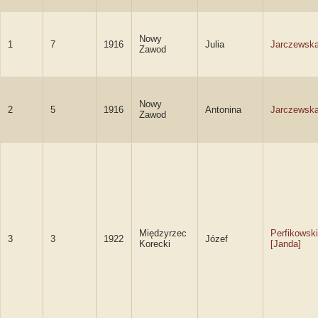
Nowy
1
7
1916
Julia
Jarczewsk
Zawod
Nowy
2
5
1916
Antonina
Jarczewsk
Zawod
Międzyrzec
Perfikowski
3
3
1922
Józef
Korecki
[Janda]