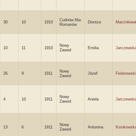
Cudnów filia
30
10
1910
Dioniza
Marcinkiew
Romanów
Nowy
10
11
1910
Emilia
Jarczewsk
Zawod
Nowy
26
9
1911
Józef
Fedorowski
Zawod
Nowy
4
10
1911
Aniela
Jarczewsk
Zawod
Nowy
13
6
1911
Antonina
Ksiukowsk
Zawod