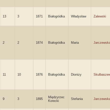
13
3
1871
Białogródka
Władysław
Zalewski
2
2
1874
Białogródka
Maria
Jarczewsk
11
10
1876
Białogródka
Dionizy
Skulbaszew
Międzyrzec
9
3
1895
Stefania
Jarczewsk
Korecki