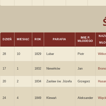
NAZ
IMIĘ P.
DZIEŃ
MIESIĄC
ROK
PARAFIA
MŁODEGO
MŁO
28
10
1829
Lubar
Piotr
Witko
17
1
1832
Niewirków
Jan
Brono
20
2
1834
Zasław św. Józefa
Grzegorz
Husar
24
4
1849
Klewań
Aleksander
Więc