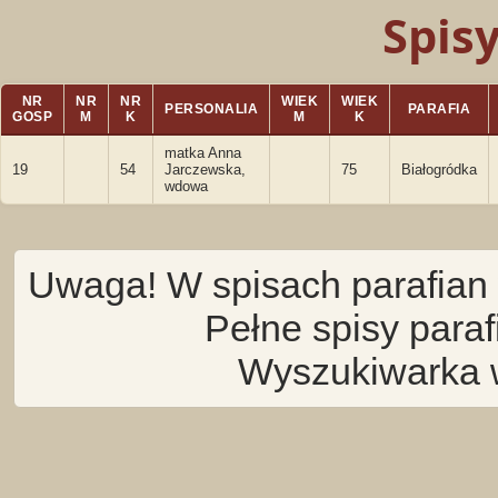
Spis
NR
NR
NR
WIEK
WIEK
PERSONALIA
PARAFIA
GOSP
M
K
M
K
matka Anna
19
54
Jarczewska,
75
Białogródka
wdowa
Uwaga! W spisach parafian 
Pełne spisy para
Wyszukiwarka 