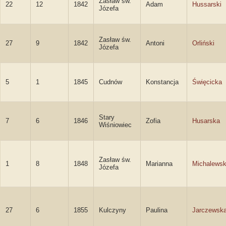
Zasław św.
22
12
1842
Adam
Hussarski
Józefa
Zasław św.
27
9
1842
Antoni
Orliński
Józefa
5
1
1845
Cudnów
Konstancja
Święcicka
Stary
7
6
1846
Zofia
Husarska
Wiśniowiec
Zasław św.
1
8
1848
Marianna
Michalews
Józefa
27
6
1855
Kulczyny
Paulina
Jarczewsk