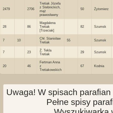
Tretiak Józefa
z Stebnickich,
2479
2706
50
Żytomierz
mąż
prawosławny
Magdalena
28
86
Tretiak
82
Szumsk
[Trzeciak]
Chł. Stanisław
7
10
55
Szumsk
Tretiak
Ż. Tekla
7
23
29
Szumsk
Tretiak
Fertman Anna
20
46
z
67
Kodnia
Tretiakowskich
Uwaga! W spisach parafian 
Pełne spisy para
Wyszukiwarka 