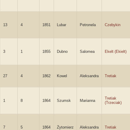
13
4
1851
Lubar
Petronela
Czebykin
3
1
1855
Dubno
Salomea
Ekelt (Ekielt)
27
4
1862
Kowel
Aleksandra
Tretiak
Tretiak
1
8
1864
Szumsk
Marianna
(Trzeciak)
7
5
1864
Żytomierz
Aleksandra
Tretiak