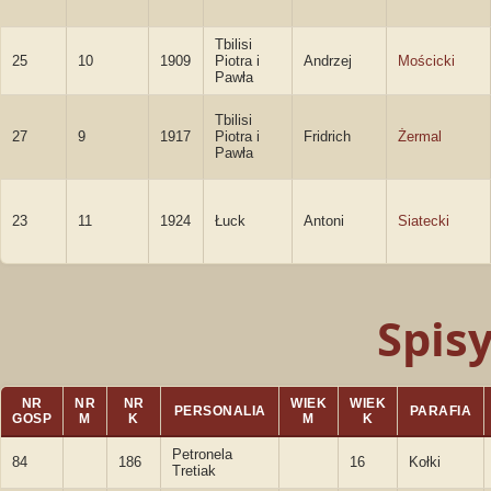
Tbilisi
25
10
1909
Piotra i
Andrzej
Mościcki
Pawła
Tbilisi
27
9
1917
Piotra i
Fridrich
Żermal
Pawła
23
11
1924
Łuck
Antoni
Siatecki
Spis
NR
NR
NR
WIEK
WIEK
PERSONALIA
PARAFIA
GOSP
M
K
M
K
Petronela
84
186
16
Kołki
Tretiak