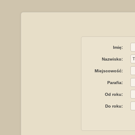
Imię:
Nazwisko:
Miejscowość:
Parafia:
Od roku:
Do roku: