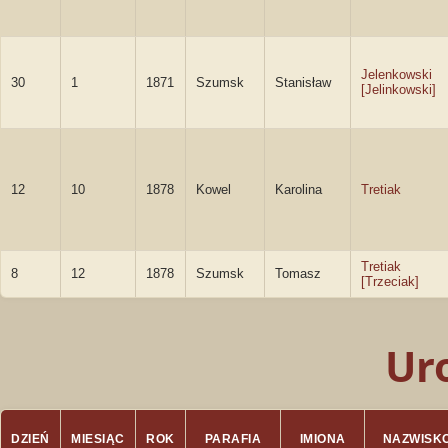
Jelenkowski
30
1
1871
Szumsk
Stanisław
[Jelinkowski]
12
10
1878
Kowel
Karolina
Tretiak
Tretiak
8
12
1878
Szumsk
Tomasz
[Trzeciak]
Ur
DZIEŃ
MIESIĄC
ROK
PARAFIA
IMIONA
NAZWISK