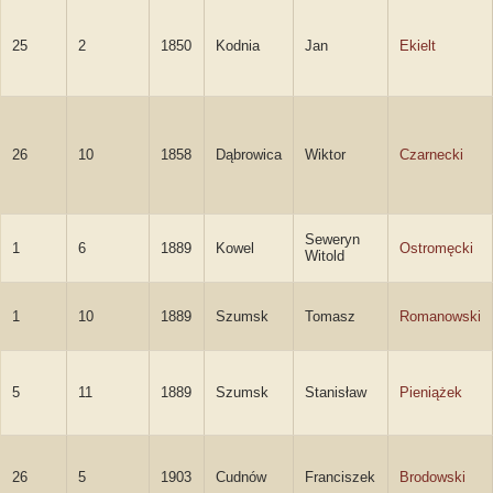
25
2
1850
Kodnia
Jan
Ekielt
26
10
1858
Dąbrowica
Wiktor
Czarnecki
Seweryn
1
6
1889
Kowel
Ostromęcki
Witold
1
10
1889
Szumsk
Tomasz
Romanowski
5
11
1889
Szumsk
Stanisław
Pieniążek
26
5
1903
Cudnów
Franciszek
Brodowski