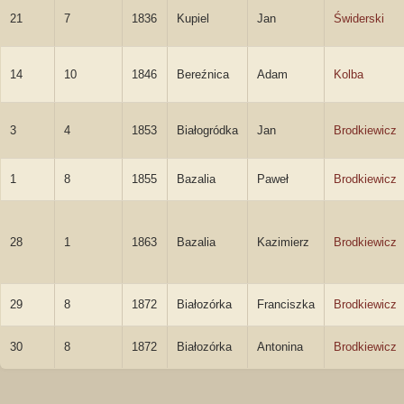
21
7
1836
Kupiel
Jan
Świderski
14
10
1846
Bereźnica
Adam
Kolba
3
4
1853
Białogródka
Jan
Brodkiewicz
1
8
1855
Bazalia
Paweł
Brodkiewicz
28
1
1863
Bazalia
Kazimierz
Brodkiewicz
29
8
1872
Białozórka
Franciszka
Brodkiewicz
30
8
1872
Białozórka
Antonina
Brodkiewicz