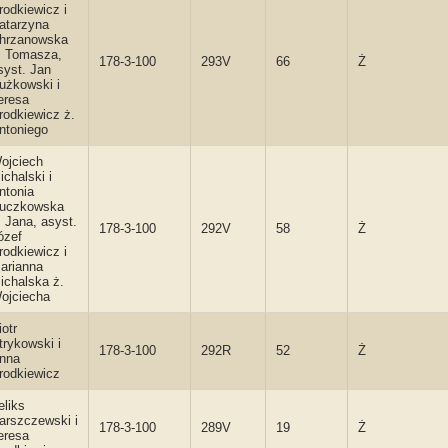
rodkiewicz i
atarzyna
hrzanowska
. Tomasza,
178-3-100
293V
66
Ż
syst. Jan
użkowski i
eresa
rodkiewicz ż.
ntoniego
ojciech
ichalski i
ntonia
uczkowska
. Jana, asyst.
178-3-100
292V
58
Ż
ózef
rodkiewicz i
arianna
ichalska ż.
ojciecha
iotr
trykowski i
178-3-100
292R
52
Ż
nna
rodkiewicz
eliks
arszczewski i
178-3-100
289V
19
Ż
eresa