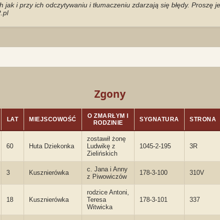
jak i przy ich odczytywaniu i tłumaczeniu zdarzają się błędy. Proszę 
.pl
Zgony
O ZMARŁYM I
LAT
MIEJSCOWOŚĆ
SYGNATURA
STRONA
RODZINIE
zostawił żonę
60
Huta Dziekonka
Ludwikę z
1045-2-195
3R
Zielińskich
c. Jana i Anny
3
Kusznierówka
178-3-100
310V
z Piwowiczów
rodzice Antoni,
18
Kusznierówka
Teresa
178-3-101
337
Witwicka