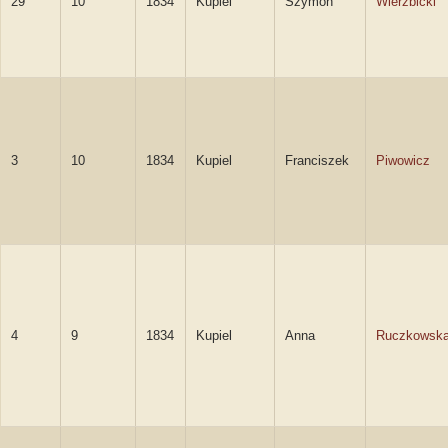
29
10
1834
Kupiel
Szymon
Wierzbicki
3
10
1834
Kupiel
Franciszek
Piwowicz
4
9
1834
Kupiel
Anna
Ruczkowsk