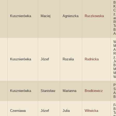
B
K
C
ż
Kusznierówka
Maciej
Agnieszka
Ruczkowska
a
R
T
B
A
W
M
A
R
ż
Kusznierówka
Józef
Rozalia
Rudnicka
J
B
M
M
W
P
S
Kusznierówka
Stanisław
Marianna
Brodkiewicz
A
B
F
B
Czerniawa
Józef
Julia
Witwicka
T