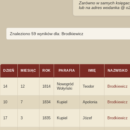
Zarówno w samych księgach 
lub na adres wodanka @ o2
Znaleziono 59 wyników dla: Brodkiewicz
DZIEŃ
MIESIĄC
ROK
PARAFIA
IMIĘ
NAZWISKO
Nowogród
14
12
1814
Teodor
Brodkiewicz
Wołyński
10
7
1834
Kupiel
Apolonia
Brodkiewicz
17
3
1835
Kupiel
Józef
Brodkiewicz