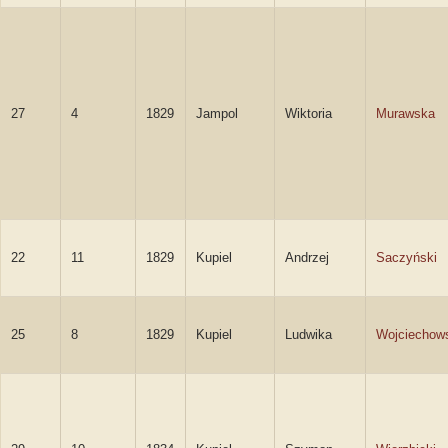
27
4
1829
Jampol
Wiktoria
Murawska
22
11
1829
Kupiel
Andrzej
Saczyński
25
8
1829
Kupiel
Ludwika
Wojciechow