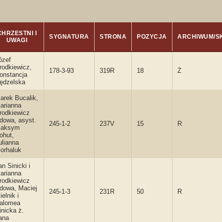
CHRZESTNI I
SYGNATURA
STRONA
POZYCJA
ARCHIWUM/S
UWAGI
ózef
rodkiewicz,
178-3-93
319R
18
Ż
onstancja
ędzelska
arek Bucalik,
arianna
rodkiewicz
dowa, asyst.
245-1-2
237V
15
R
aksym
ohut,
ulianna
orhaluk
an Sinicki i
arianna
rodkiewicz
dowa, Maciej
245-1-3
231R
50
R
ielnik i
alomea
inicka ż.
ana