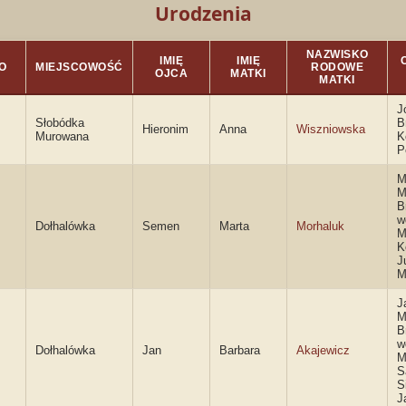
Urodzenia
NAZWISKO
IMIĘ
IMIĘ
O
MIEJSCOWOŚĆ
RODOWE
OJCA
MATKI
MATKI
J
Słobódka
B
Hieronim
Anna
Wiszniowska
Murowana
K
P
M
M
B
w
Dołhalówka
Semen
Marta
Morhaluk
M
K
J
M
J
M
B
w
Dołhalówka
Jan
Barbara
Akajewicz
M
S
S
J