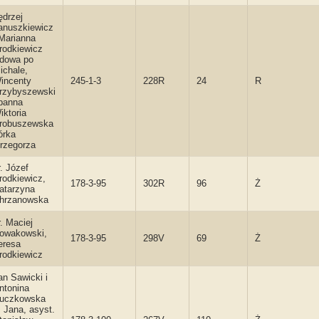
ędrzej
anuszkiewicz
 Marianna
rodkiewicz
dowa po
ichale,
incenty
245-1-3
228R
24
R
rzybyszewski
 panna
iktoria
robuszewska
órka
rzegorza
r. Józef
rodkiewicz,
178-3-95
302R
96
Ż
atarzyna
hrzanowska
r. Maciej
owakowski,
178-3-95
298V
69
Ż
eresa
rodkiewicz
an Sawicki i
ntonina
uczkowska
. Jana, asyst.