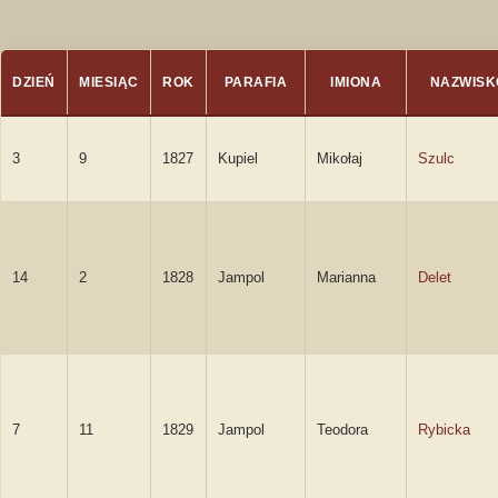
DZIEŃ
MIESIĄC
ROK
PARAFIA
IMIONA
NAZWISK
3
9
1827
Kupiel
Mikołaj
Szulc
14
2
1828
Jampol
Marianna
Delet
7
11
1829
Jampol
Teodora
Rybicka