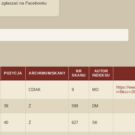
je zgłaszać na Facebooku
NR
AUTOR
POZYCJA
ARCHIWUM/SKANY
SKANU
INDEKSU
https://w
CDIAK
9
MO
i=8&cc=1
39
Ż
599
DM
40
Ż
627
SK