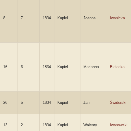
8
7
1834
Kupiel
Joanna
Iwanicka
16
6
1834
Kupiel
Marianna
Bielecka
26
5
1834
Kupiel
Jan
Świderski
13
2
1834
Kupiel
Walenty
Iwanowski