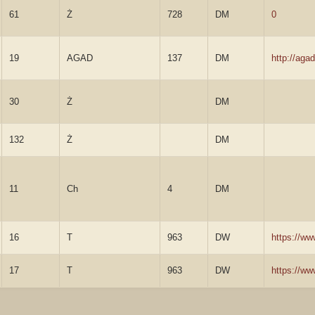
61
Ż
728
DM
0
19
AGAD
137
DM
http://ag
30
Ż
DM
132
Ż
DM
11
Ch
4
DM
16
T
963
DW
https://w
17
T
963
DW
https://w