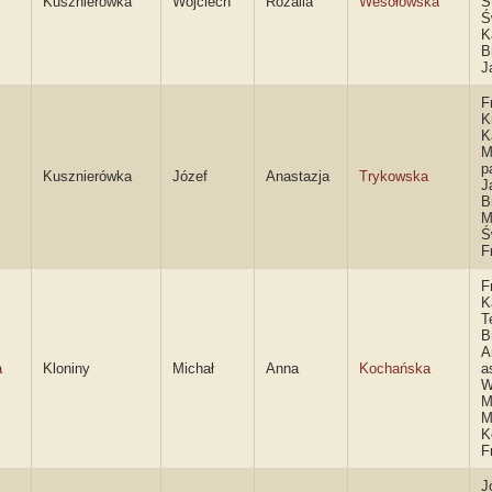
Kusznierówka
Wojciech
Rozalia
Wesołowska
S
Ś
K
B
J
F
K
K
M
p
Kusznierówka
Józef
Anastazja
Trykowska
J
B
M
Ś
F
F
K
T
B
A
a
Kloniny
Michał
Anna
Kochańska
a
W
M
M
K
F
J