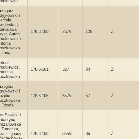
rodkiewicz
rzegorz
tryjkowski i
arcela
widerska ż.
tanisława,
178-3-100
267V
125
Ż
syst. Antoni
rodkiewicz i
ntonia
oszkowska
. Jana
ntoni
rodkiewicz,
178-3-101
327
84
Ż
ntonina
uczkowska
rzegorz
tryjkowski i
ozalia
178-3-106
357V
57
Ż
uczkowska
. Józefa
an Sawicki i
atarzyna
hrzanowska
. Tomasza,
syst. Ignacy
178-3-106
355V
35
Ż
ojciechowski