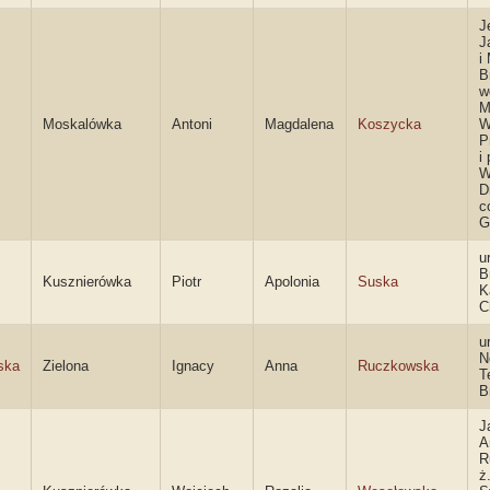
J
J
i
B
w
M
Moskalówka
Antoni
Magdalena
Koszycka
W
P
i
W
D
c
G
u
B
Kusznierówka
Piotr
Apolonia
Suska
K
C
u
N
ska
Zielona
Ignacy
Anna
Ruczkowska
T
B
J
A
R
ż