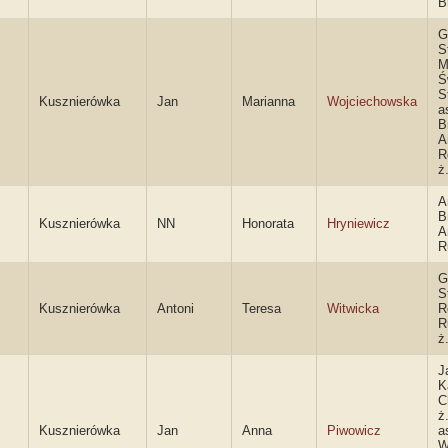
B
G
S
M
Ś
S
Kusznierówka
Jan
Marianna
Wojciechowska
a
B
A
R
ż
A
B
Kusznierówka
NN
Honorata
Hryniewicz
A
R
G
S
Kusznierówka
Antoni
Teresa
Witwicka
R
R
ż
J
K
C
ż
Kusznierówka
Jan
Anna
Piwowicz
a
W