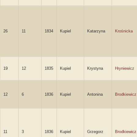
26
11
1834
Kupiel
Katarzyna
Krośnicka
19
12
1835
Kupiel
Krystyna
Hryniewicz
12
6
1836
Kupiel
Antonina
Brodkiewicz
11
3
1836
Kupiel
Grzegorz
Brodkiewicz