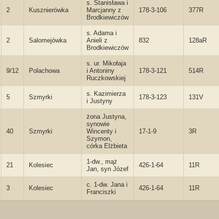
s. Stanisława i
2
Kusznierówka
Marcjanny z
178-3-106
377R
Brodkiewiczów
s. Adama i
2
Salomejówka
Anieli z
832
128aR
Brodkiewiczów
s. ur. Mikołaja
9/12
Polachowa
i Antoniny
178-3-121
514R
Ruczkowskiej
s. Kazimierza
5
Szmyrki
178-3-123
131V
i Justyny
żona Justyna,
synowie
40
Szmyrki
Wincenty i
17-1-9
3R
Szymon,
córka Elżbieta
1-dw., mąż
21
Kolesiec
426-1-64
11R
Jan, syn Józef
c. 1-dw. Jana i
3
Kolesiec
426-1-64
11R
Franciszki