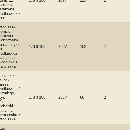
tanisław
178-3-100
267V
110
Ż
widerski i
atarzyna
rodkiewicz ż.
ana
ranciszek
rynicki i
atarzyna
ichnowska
anna, asyst.
178-3-100
296V
102
Ż
an
rodkiewicz i
arcjanna
widerska ż.
ranciszka
ranciszek
aliński i
eresa
rodkiewicz ż.
ntoniego,
syst.
178-3-100
295V
86
Ż
ojciech
ichalski i
arianna
omisarska ż.
ranciszka
ózef