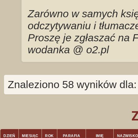
Zarówno w samych księg
odczytywaniu i tłumacze
Proszę je zgłaszać na 
wodanka @ o2.pl
Znaleziono 58 wyników dla
DZIEŃ
MIESIĄC
ROK
PARAFIA
IMIĘ
NAZWISK