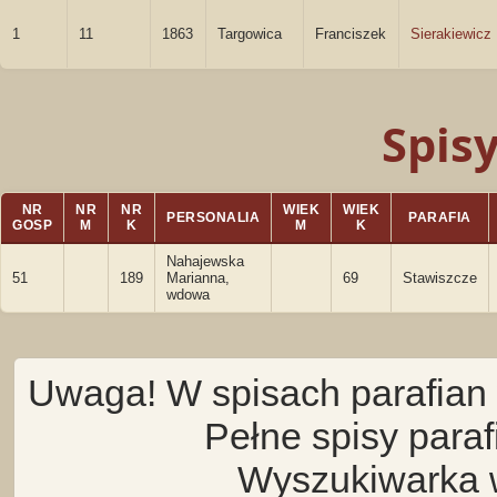
1
11
1863
Targowica
Franciszek
Sierakiewicz
Spis
NR
NR
NR
WIEK
WIEK
PERSONALIA
PARAFIA
GOSP
M
K
M
K
Nahajewska
51
189
Marianna,
69
Stawiszcze
wdowa
Uwaga! W spisach parafian 
Pełne spisy para
Wyszukiwarka 