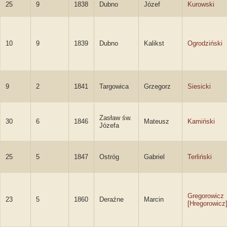
25
9
1838
Dubno
Józef
Kurowski
10
9
1839
Dubno
Kalikst
Ogrodziński
9
2
1841
Targowica
Grzegorz
Siesicki
Zasław św.
30
6
1846
Mateusz
Kamiński
Józefa
25
5
1847
Ostróg
Gabriel
Terliński
Gregorowicz
23
5
1860
Deraźne
Marcin
[Hregorowicz