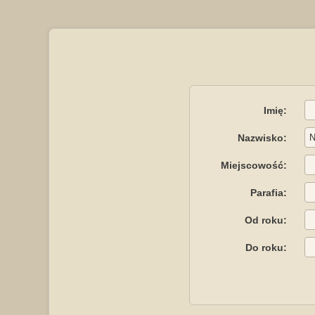
Imię:
Nazwisko:
Miejscowość:
Parafia:
Od roku:
Do roku: