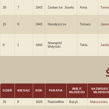
26
7
1843
Zasław św. Józefa
Anna
Toma
15
9
1843
Horodyszcze
Tomasz
Jawor
Nowogród
9
1
1844
Tekla
Jandu
Wołyński
IMIĘ P.
NAZWISKO 
DZIEŃ
MIESIĄC
ROK
PARAFIA
MŁODEGO
MŁODEG
26
8
1828
Radziwiłłów
Bazyli
Matuszenka