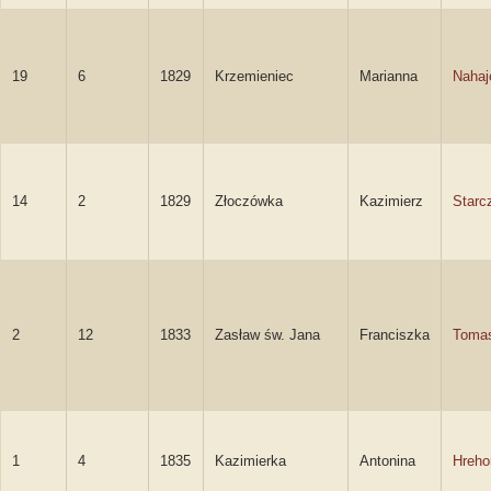
19
6
1829
Krzemieniec
Marianna
Nahaj
14
2
1829
Złoczówka
Kazimierz
Starc
2
12
1833
Zasław św. Jana
Franciszka
Toma
1
4
1835
Kazimierka
Antonina
Hreho