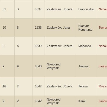
31
3
1837
Zasław św. Józefa
Franciszka
Nahaj
Hiacynt
20
8
1838
Zasław św. Jana
Toma
Konstanty
9
8
1839
Zasław św. Józefa
Marianna
Nahaj
Nowogród
7
9
1840
Joanna
Jandu
Wołyński
16
2
1842
Zasław św. Józefa
Teresa
Mysz
Nowogród
9
2
1842
Karol
Jandu
Wołyński