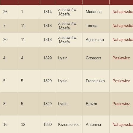
Zasław św.
26
1
1814
Marianna
Nahajewsk
Józefa
Zasław św.
7
11
1818
Teresa
Nahajewsk
Józefa
Zasław św.
20
11
1818
Agnieszka
Nahajewsk
Józefa
4
4
1829
Łysin
Grzegorz
Pasiewicz
5
5
1829
Łysin
Franciszka
Pasiewicz
8
5
1829
Łysin
Erazm
Pasiewicz
16
12
1830
Krzemieniec
Antonina
Nahajewsk