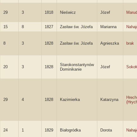
29
3
1818
Nieświcz
Józef
Marud
15
8
1827
Zasław św. Józefa
Marianna
Nahaj
8
3
1828
Zasław św. Józefa
Agnieszka
brak
Starokonstantynów
20
3
1828
Józef
Sokoł
Dominikanie
Hrech
29
4
1828
Kazimierka
Katarzyna
(Hryc
24
1
1829
Białogródka
Dorota
Nahaj