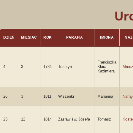
Ur
DZIEŃ
MIESIĄC
ROK
PARAFIA
IMIONA
NAZ
Franciszka
4
3
1784
Torczyn
Klara
Mroc
Kazimiera
26
3
1811
Wiszenki
Marianna
Nahaj
23
12
1814
Zasław św. Józefa
Tomasz
Koste