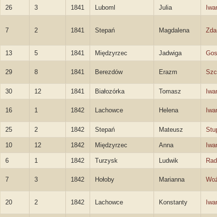
26
3
1841
Luboml
Julia
Iwa
7
2
1841
Stepań
Magdalena
Zda
13
5
1841
Międzyrzec
Jadwiga
Gos
29
8
1841
Berezdów
Erazm
Szc
30
12
1841
Białozórka
Tomasz
Iwa
16
1
1842
Lachowce
Helena
Iwa
25
2
1842
Stepań
Mateusz
Stu
10
12
1842
Międzyrzec
Anna
Iwa
6
1
1842
Turzysk
Ludwik
Rad
7
3
1842
Hołoby
Marianna
Woź
20
2
1842
Lachowce
Konstanty
Iwa