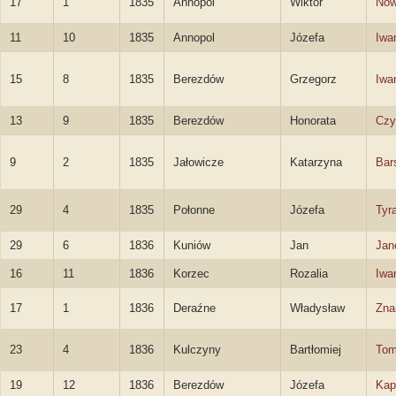
17
1
1835
Annopol
Wiktor
Now
11
10
1835
Annopol
Józefa
Iwa
15
8
1835
Berezdów
Grzegorz
Iwa
13
9
1835
Berezdów
Honorata
Czy
9
2
1835
Jałowicze
Katarzyna
Bar
29
4
1835
Połonne
Józefa
Tyr
29
6
1836
Kuniów
Jan
Jan
16
11
1836
Korzec
Rozalia
Iwa
17
1
1836
Deraźne
Władysław
Zna
23
4
1836
Kulczyny
Bartłomiej
Tom
19
12
1836
Berezdów
Józefa
Kap