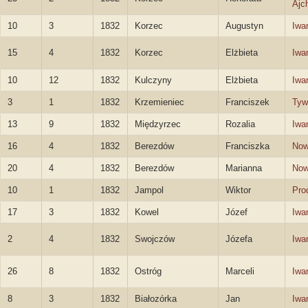
Ajc
10
3
1832
Korzec
Augustyn
Iwa
15
4
1832
Korzec
Elżbieta
Iwa
10
12
1832
Kulczyny
Elżbieta
Iwa
3
1
1832
Krzemieniec
Franciszek
Tyw
13
9
1832
Międzyrzec
Rozalia
Iwa
16
4
1832
Berezdów
Franciszka
Now
20
4
1832
Berezdów
Marianna
Now
10
1
1832
Jampol
Wiktor
Pro
17
3
1832
Kowel
Józef
Iwa
2
4
1832
Swojczów
Józefa
Iwa
26
8
1832
Ostróg
Marceli
Iwa
8
3
1832
Białozórka
Jan
Iwa