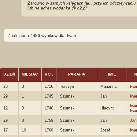
Zarówno w samych księgach jak i przy ich odczytywaniu 
lub na adres wodanka @ o2.pl
Znaleziono 4496 wyników dla: Iwan
DZIEŃ
MIESIĄC
ROK
PARAFIA
IMIĘ
N
28
3
1716
Torczyn
Marianna
Iwa
29
1
1745
Szumsk
Jan
Iwa
Iwa
12
3
1746
Szumsk
Hiacynt
Iwa
29
8
1759
Szumsk
Jan
Jani
17
10
1760
Szumsk
Józef
Iwa