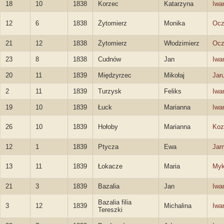
18
10
1838
Korzec
Katarzyna
Iwa
12
6
1838
Żytomierz
Monika
Ocz
21
12
1838
Żytomierz
Włodzimierz
Ocz
23
8
1838
Cudnów
Jan
Iwa
20
11
1839
Międzyrzec
Mikołaj
Jar
2
11
1839
Turzysk
Feliks
Iwa
19
10
1839
Łuck
Marianna
Iwa
26
10
1839
Hołoby
Marianna
Koz
12
1
1839
Ptycza
Ewa
Jar
13
11
1839
Łokacze
Maria
Myk
21
3
1839
Bazalia
Jan
Iwa
Bazalia filia
3
12
1839
Michalina
Iwa
Tereszki