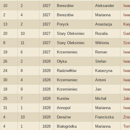
10
2
1827
Berezdów
Aleksander
Iwa
2
4
1827
Berezdów
Marianna
Iwa
13
2
1827
Poryck
Anastazja
Kar
20
10
1827
Stary Oleksiniec
Rozalia
Gad
8
11
1827
Stary Oleksiniec
Wiktoria
Sze
19
6
1827
Krzemieniec
Roman
Iwa
26
2
1828
Ołyka
Stefan
Iwa
24
8
1828
Radziwiłłów
Katarzyna
Iwa
30
4
1828
Krzemieniec
Antoni
Iwa
18
9
1828
Krzemieniec
Jan
Iwa
25
7
1828
Kuniów
Michał
Jak
31
1
1828
Annopol
Marianna
Iwa
4
10
1828
Deraźne
Franciszka
Zna
4
1
1828
Białogródka
Marianna
Tom