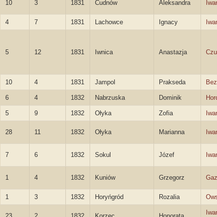
10
3
1831
Cudnów
Aleksandra
Iwa
4
7
1831
Lachowce
Ignacy
Iwa
5
12
1831
Iwnica
Anastazja
Czu
10
4
1831
Jampol
Prakseda
Bez
6
4
1832
Nabrzuska
Dominik
Hor
5
9
1832
Ołyka
Zofia
Iwa
28
11
1832
Ołyka
Marianna
Iwa
7
6
1832
Sokul
Józef
Iwa
1
4
1832
Kuniów
Grzegorz
Gaz
1
3
1832
Horyńgród
Rozalia
Ows
Iwa
23
2
1832
Korzec
Honorata