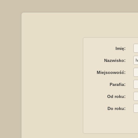
Imię:
Nazwisko:
Miejscowość:
Parafia:
Od roku:
Do roku: