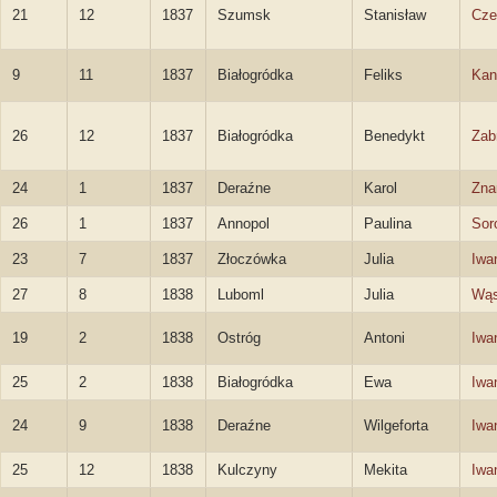
21
12
1837
Szumsk
Stanisław
Cze
9
11
1837
Białogródka
Feliks
Kan
26
12
1837
Białogródka
Benedykt
Zab
24
1
1837
Deraźne
Karol
Zna
26
1
1837
Annopol
Paulina
Sor
23
7
1837
Złoczówka
Julia
Iwa
27
8
1838
Luboml
Julia
Wą
19
2
1838
Ostróg
Antoni
Iwa
25
2
1838
Białogródka
Ewa
Iwa
24
9
1838
Deraźne
Wilgeforta
Iwa
25
12
1838
Kulczyny
Mekita
Iwa