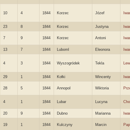
10
4
1844
Korzec
Józef
Iwa
23
8
1844
Korzec
Justyna
Iwa
7
9
1844
Korzec
Antoni
Iwa
13
7
1844
Luboml
Eleonora
Iwa
4
3
1844
Wyszogródek
Tekla
Lew
29
1
1844
Kołki
Wincenty
Iwa
28
5
1844
Annopol
Wiktoria
Prz
4
1
1844
Lubar
Lucyna
Cho
20
9
1844
Dubno
Marianna
Iwa
19
1
1844
Kulczyny
Marcin
Pap