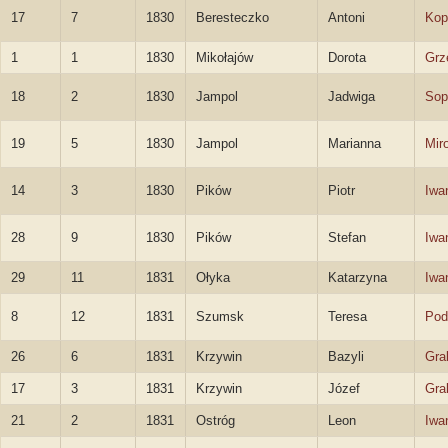
17
7
1830
Beresteczko
Antoni
Kop
1
1
1830
Mikołajów
Dorota
Grz
18
2
1830
Jampol
Jadwiga
Sop
19
5
1830
Jampol
Marianna
Mir
14
3
1830
Pików
Piotr
Iwa
28
9
1830
Pików
Stefan
Iwa
29
11
1831
Ołyka
Katarzyna
Iwa
8
12
1831
Szumsk
Teresa
Pod
26
6
1831
Krzywin
Bazyli
Gra
17
3
1831
Krzywin
Józef
Gra
21
2
1831
Ostróg
Leon
Iwa