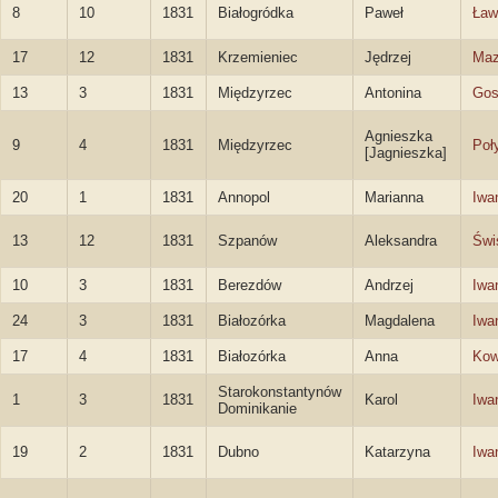
8
10
1831
Białogródka
Paweł
Ław
17
12
1831
Krzemieniec
Jędrzej
Maz
13
3
1831
Międzyrzec
Antonina
Gos
Agnieszka
9
4
1831
Międzyrzec
Poł
[Jagnieszka]
20
1
1831
Annopol
Marianna
Iwa
13
12
1831
Szpanów
Aleksandra
Świ
10
3
1831
Berezdów
Andrzej
Iwa
24
3
1831
Białozórka
Magdalena
Iwa
17
4
1831
Białozórka
Anna
Kow
Starokonstantynów
1
3
1831
Karol
Iwa
Dominikanie
19
2
1831
Dubno
Katarzyna
Iwa