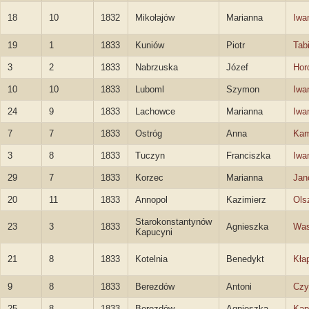
18
10
1832
Mikołajów
Marianna
Iwa
19
1
1833
Kuniów
Piotr
Tab
3
2
1833
Nabrzuska
Józef
Hor
10
10
1833
Luboml
Szymon
Iwa
24
9
1833
Lachowce
Marianna
Iwa
7
7
1833
Ostróg
Anna
Kam
3
8
1833
Tuczyn
Franciszka
Iwa
29
7
1833
Korzec
Marianna
Jan
20
11
1833
Annopol
Kazimierz
Ols
Starokonstantynów
23
3
1833
Agnieszka
Was
Kapucyni
21
8
1833
Kotelnia
Benedykt
Kła
9
8
1833
Berezdów
Antoni
Czy
25
8
1833
Berezdów
Agnieszka
Kap