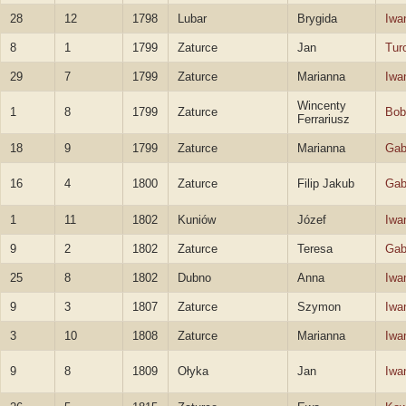
28
12
1798
Lubar
Brygida
Iwa
8
1
1799
Zaturce
Jan
Tur
29
7
1799
Zaturce
Marianna
Iwa
Wincenty
1
8
1799
Zaturce
Bob
Ferrariusz
18
9
1799
Zaturce
Marianna
Gab
16
4
1800
Zaturce
Filip Jakub
Gab
1
11
1802
Kuniów
Józef
Iwa
9
2
1802
Zaturce
Teresa
Gab
25
8
1802
Dubno
Anna
Iwa
9
3
1807
Zaturce
Szymon
Iwa
3
10
1808
Zaturce
Marianna
Iwa
9
8
1809
Ołyka
Jan
Iwa