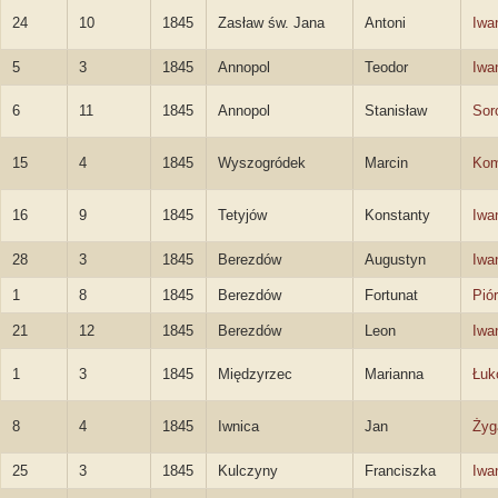
24
10
1845
Zasław św. Jana
Antoni
Iwa
5
3
1845
Annopol
Teodor
Iwa
6
11
1845
Annopol
Stanisław
Sor
15
4
1845
Wyszogródek
Marcin
Kom
16
9
1845
Tetyjów
Konstanty
Iwa
28
3
1845
Berezdów
Augustyn
Iwa
1
8
1845
Berezdów
Fortunat
Pió
21
12
1845
Berezdów
Leon
Iwa
1
3
1845
Międzyrzec
Marianna
Łuk
8
4
1845
Iwnica
Jan
Żyg
25
3
1845
Kulczyny
Franciszka
Iwa