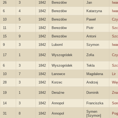
26
3
1842
Berezdów
Jan
Iwa
6
4
1842
Berezdów
Katarzyna
Iwa
10
5
1842
Berezdów
Paweł
Czy
11
7
1842
Berezdów
Piotr
Szc
15
9
1842
Berezdów
Antoni
Szc
9
3
1842
Luboml
Szymon
Iwa
17
1
1842
Wyszogródek
Zofia
Czy
6
3
1842
Wyszogródek
Tekla
Szc
10
7
1842
Łanowce
Magdalena
Lir
28
3
1842
Korzec
Andrzej
Wię
19
1
1842
Deraźne
Dominik
Zna
14
3
1842
Annopol
Franciszka
Sor
Symen
31
8
1842
Annopol
Pog
[Szymon]