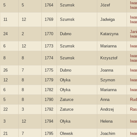
Iwa
5
5
1764
Szumsk
Józef
Iwa
Iwa
11
12
1769
Szumsk
Jadwiga
Iwa
Jan
24
2
1770
Dubno
Katarzyna
Iwa
6
12
1773
Szumsk
Marianna
Iwa
Iwa
8
8
1774
Szumsk
Krzysztof
Iwa
26
7
1775
Dubno
Joanna
Iwa
12
8
1779
Ołyka
Szymon
Iwa
6
8
1782
Ołyka
Marianna
Iwa
5
8
1790
Zaturce
Anna
Rud
22
3
1792
Zaturce
Andrzej
Ras
3
12
1794
Ołyka
Helena
Iwa
21
7
1795
Olewsk
Joachim
Iwa