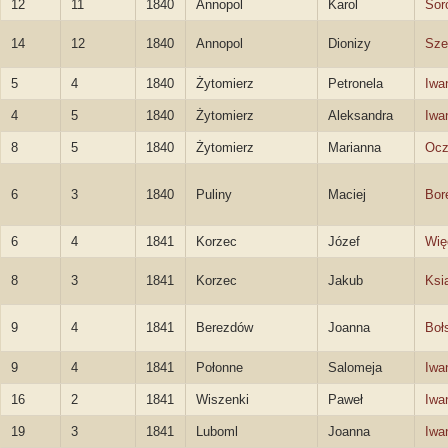
12
11
1840
Annopol
Karol
Sor
14
12
1840
Annopol
Dionizy
Sze
5
4
1840
Żytomierz
Petronela
Iwa
4
5
1840
Żytomierz
Aleksandra
Iwa
8
5
1840
Żytomierz
Marianna
Ocz
6
3
1840
Puliny
Maciej
Bor
6
4
1841
Korzec
Józef
Wię
8
3
1841
Korzec
Jakub
Ksi
9
4
1841
Berezdów
Joanna
Boł
9
4
1841
Połonne
Salomeja
Iwa
16
2
1841
Wiszenki
Paweł
Iwa
19
3
1841
Luboml
Joanna
Iwa