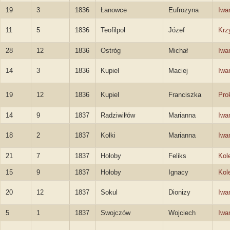
19
3
1836
Łanowce
Eufrozyna
Iwa
11
5
1836
Teofilpol
Józef
Krz
28
12
1836
Ostróg
Michał
Iwa
14
3
1836
Kupiel
Maciej
Iwa
19
12
1836
Kupiel
Franciszka
Pro
14
9
1837
Radziwiłłów
Marianna
Iwa
18
2
1837
Kołki
Marianna
Iwa
21
7
1837
Hołoby
Feliks
Kol
15
9
1837
Hołoby
Ignacy
Kol
20
12
1837
Sokul
Dionizy
Iwa
5
1
1837
Swojczów
Wojciech
Iwa