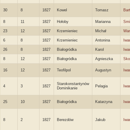
30
8
1827
Kowel
Tomasz
Bar
8
11
1827
Hołoby
Marianna
Smi
23
12
1827
Krzemieniec
Michał
War
6
8
1827
Krzemieniec
Antonina
Iwa
26
8
1827
Białogródka
Karol
Iwa
8
12
1827
Białogródka
Agnieszka
Sko
16
12
1827
Teofilpol
Augustyn
Iwa
Starokonstantynów
4
3
1827
Pelagia
Iwa
Dominikanie
25
10
1827
Białogródka
Katarzyna
Iwa
8
2
1827
Berezdów
Jakub
Iwa