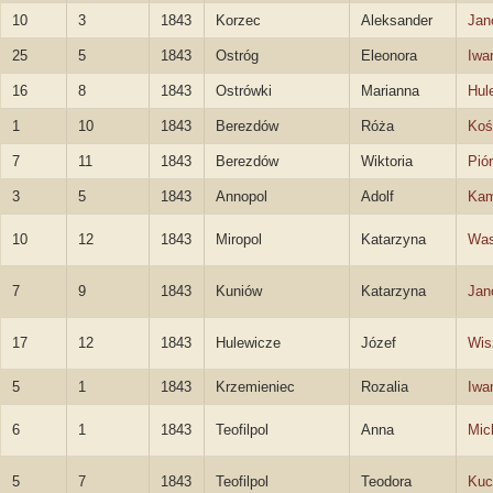
10
3
1843
Korzec
Aleksander
Jan
25
5
1843
Ostróg
Eleonora
Iwa
16
8
1843
Ostrówki
Marianna
Hul
1
10
1843
Berezdów
Róża
Koś
7
11
1843
Berezdów
Wiktoria
Pió
3
5
1843
Annopol
Adolf
Kam
10
12
1843
Miropol
Katarzyna
Was
7
9
1843
Kuniów
Katarzyna
Jan
17
12
1843
Hulewicze
Józef
Wis
5
1
1843
Krzemieniec
Rozalia
Iwa
6
1
1843
Teofilpol
Anna
Mic
5
7
1843
Teofilpol
Teodora
Kuc