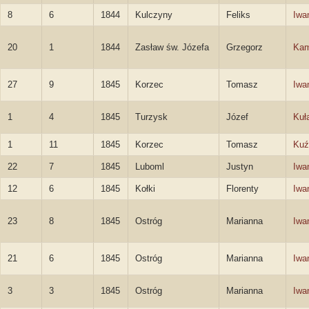
8
6
1844
Kulczyny
Feliks
Iwa
20
1
1844
Zasław św. Józefa
Grzegorz
Kam
27
9
1845
Korzec
Tomasz
Iwa
1
4
1845
Turzysk
Józef
Kuł
1
11
1845
Korzec
Tomasz
Kuź
22
7
1845
Luboml
Justyn
Iwa
12
6
1845
Kołki
Florenty
Iwa
23
8
1845
Ostróg
Marianna
Iwa
21
6
1845
Ostróg
Marianna
Iwa
3
3
1845
Ostróg
Marianna
Iwa