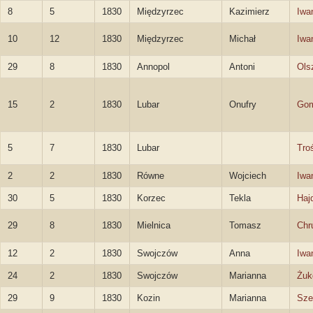
8
5
1830
Międzyrzec
Kazimierz
Iwa
10
12
1830
Międzyrzec
Michał
Iwa
29
8
1830
Annopol
Antoni
Ols
15
2
1830
Lubar
Onufry
Gom
5
7
1830
Lubar
Tro
2
2
1830
Równe
Wojciech
Iwa
30
5
1830
Korzec
Tekla
Haj
29
8
1830
Mielnica
Tomasz
Chr
12
2
1830
Swojczów
Anna
Iwa
24
2
1830
Swojczów
Marianna
Żuk
29
9
1830
Kozin
Marianna
Sze