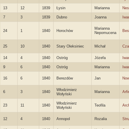
13
12
1839
Łysin
Marianna
Nes
7
3
1839
Dubno
Joanna
Iwa
Marianna
24
1
1840
Horochów
Bes
Nepomucena
25
10
1840
Stary Oleksiniec
Michał
Cza
14
4
1840
Ostróg
Józefa
Iwa
9
6
1840
Ostróg
Marianna
Iwa
16
6
1840
Berezdów
Jan
Now
Włodzimierz
6
3
1840
Marianna
Arfi
Wołyński
Włodzimierz
23
11
1840
Teofila
Arc
Wołyński
12
4
1840
Annopol
Rozalia
Str