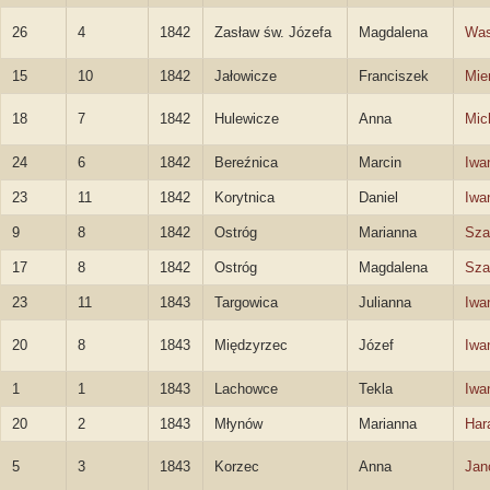
26
4
1842
Zasław św. Józefa
Magdalena
Was
15
10
1842
Jałowicze
Franciszek
Mie
18
7
1842
Hulewicze
Anna
Mic
24
6
1842
Bereźnica
Marcin
Iwa
23
11
1842
Korytnica
Daniel
Iwa
9
8
1842
Ostróg
Marianna
Sza
17
8
1842
Ostróg
Magdalena
Sza
23
11
1843
Targowica
Julianna
Iwa
20
8
1843
Międzyrzec
Józef
Iwa
1
1
1843
Lachowce
Tekla
Iwa
20
2
1843
Młynów
Marianna
Har
5
3
1843
Korzec
Anna
Jan