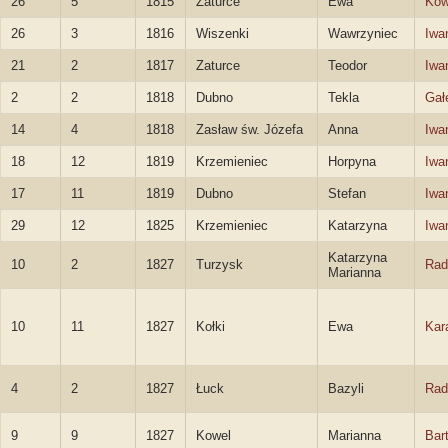
26
5
1815
Zaturce
Ewa
Kow
26
3
1816
Wiszenki
Wawrzyniec
Iwa
21
2
1817
Zaturce
Teodor
Iwa
2
2
1818
Dubno
Tekla
Gał
14
4
1818
Zasław św. Józefa
Anna
Iwa
18
12
1819
Krzemieniec
Horpyna
Iwa
17
11
1819
Dubno
Stefan
Iwa
29
12
1825
Krzemieniec
Katarzyna
Iwa
Katarzyna
10
2
1827
Turzysk
Rad
Marianna
10
11
1827
Kołki
Ewa
Kar
4
2
1827
Łuck
Bazyli
Rad
9
9
1827
Kowel
Marianna
Bar