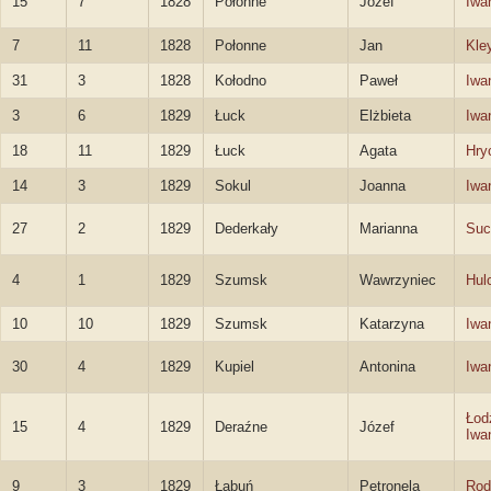
15
7
1828
Połonne
Józef
Iwa
7
11
1828
Połonne
Jan
Kle
31
3
1828
Kołodno
Paweł
Iwa
3
6
1829
Łuck
Elżbieta
Iwa
18
11
1829
Łuck
Agata
Hry
14
3
1829
Sokul
Joanna
Iwa
27
2
1829
Dederkały
Marianna
Suc
4
1
1829
Szumsk
Wawrzyniec
Hul
10
10
1829
Szumsk
Katarzyna
Iwa
30
4
1829
Kupiel
Antonina
Iwa
Łod
15
4
1829
Deraźne
Józef
Iwa
9
3
1829
Łabuń
Petronela
Rod