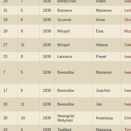
29
7
1839
Berdyczów
Adam
Iwa
31
5
1839
Butowce
Marianna
Leś
19
6
1839
Szumsk
Anna
Sko
29
9
1839
Miropol
Ewa
Muz
27
11
1839
Miropol
Helena
Zai
23
8
1839
Łanowce
Paweł
Iwa
7
5
1839
Berezdów
Marianna
Iwa
17
8
1839
Berezdów
Joachim
Iwa
30
11
1839
Berezdów
Jan
Iwa
Nowogród
28
10
1839
Anastazja
Dom
Wołyński
10
4
1839
Teofilpol
Marianna
Tym