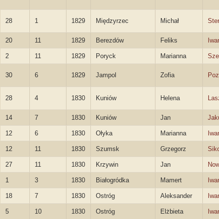
28
1
1829
Międzyrzec
Michał
Ste
20
11
1829
Berezdów
Feliks
Iwa
2
11
1829
Poryck
Marianna
Sze
30
6
1829
Jampol
Zofia
Poz
28
4
1830
Kuniów
Helena
Las
14
7
1830
Kuniów
Jan
Jak
12
6
1830
Ołyka
Marianna
Iwa
12
11
1830
Szumsk
Grzegorz
Sik
27
11
1830
Krzywin
Jan
Now
1
3
1830
Białogródka
Mamert
Iwa
18
7
1830
Ostróg
Aleksander
Iwa
5
10
1830
Ostróg
Elżbieta
Iwa