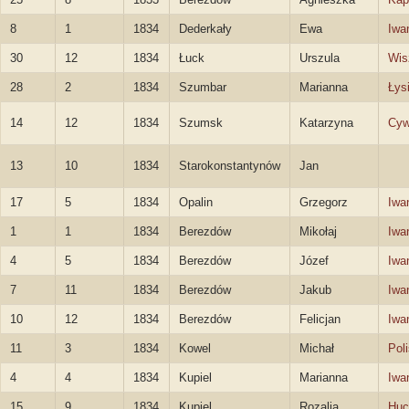
8
1
1834
Dederkały
Ewa
Iwa
30
12
1834
Łuck
Urszula
Wis
28
2
1834
Szumbar
Marianna
Łys
14
12
1834
Szumsk
Katarzyna
Cyw
13
10
1834
Starokonstantynów
Jan
17
5
1834
Opalin
Grzegorz
Iwa
1
1
1834
Berezdów
Mikołaj
Iwa
4
5
1834
Berezdów
Józef
Iwa
7
11
1834
Berezdów
Jakub
Iwa
10
12
1834
Berezdów
Felicjan
Iwa
11
3
1834
Kowel
Michał
Pol
4
4
1834
Kupiel
Marianna
Iwa
15
9
1834
Kupiel
Rozalia
Huc