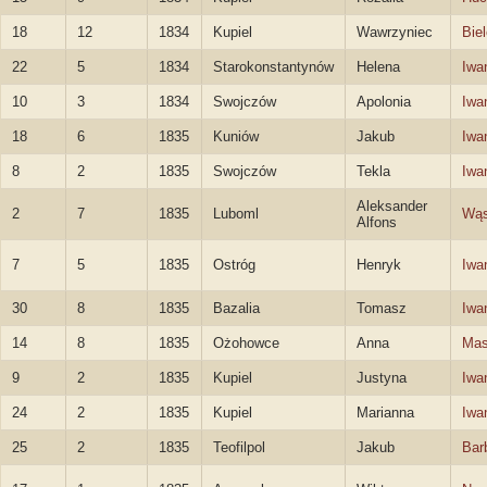
18
12
1834
Kupiel
Wawrzyniec
Biel
22
5
1834
Starokonstantynów
Helena
Iwa
10
3
1834
Swojczów
Apolonia
Iwa
18
6
1835
Kuniów
Jakub
Iwa
8
2
1835
Swojczów
Tekla
Iwa
Aleksander
2
7
1835
Luboml
Wąs
Alfons
7
5
1835
Ostróg
Henryk
Iwa
30
8
1835
Bazalia
Tomasz
Iwa
14
8
1835
Ożohowce
Anna
Mas
9
2
1835
Kupiel
Justyna
Iwa
24
2
1835
Kupiel
Marianna
Iwa
25
2
1835
Teofilpol
Jakub
Bar