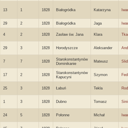
13
1
1828
Białogródka
Katarzyna
Iwa
29
2
1828
Białogródka
Jaga
Iwa
4
2
1828
Zasław św. Jana
Klara
Tka
29
3
1828
Horodyszcze
Aleksander
And
Starokonstantynów
7
7
1828
Mateusz
Sli
Dominikanie
Starokonstantynów
17
2
1828
Szymon
Fed
Kapucyni
25
3
1828
Łabuń
Tekla
Rod
1
3
1828
Dubno
Tomasz
Sin
24
5
1828
Połonne
Michał
Iwa