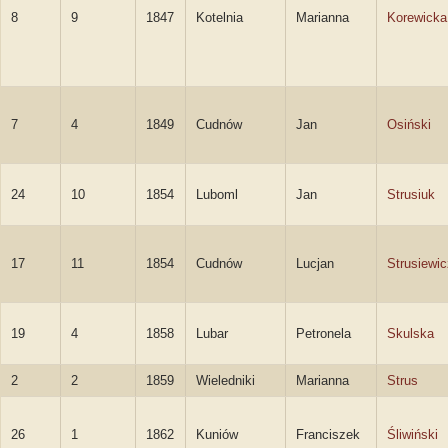
8
9
1847
Kotelnia
Marianna
Korewicka
7
4
1849
Cudnów
Jan
Osiński
24
10
1854
Luboml
Jan
Strusiuk
17
11
1854
Cudnów
Lucjan
Strusiewic
19
4
1858
Lubar
Petronela
Skulska
2
2
1859
Wieledniki
Marianna
Strus
26
1
1862
Kuniów
Franciszek
Śliwiński