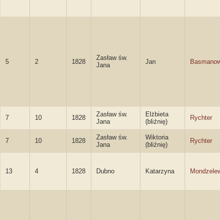
Zasław św.
5
2
1828
Jan
Basmano
Jana
Zasław św.
Elżbieta
7
10
1828
Rychter
Jana
(bliźnię)
Zasław św.
Wiktoria
7
10
1828
Rychter
Jana
(bliźnię)
13
4
1828
Dubno
Katarzyna
Mondzele