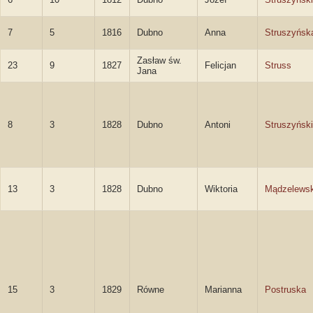
7
5
1816
Dubno
Anna
Struszyńsk
Zasław św.
23
9
1827
Felicjan
Struss
Jana
8
3
1828
Dubno
Antoni
Struszyński
13
3
1828
Dubno
Wiktoria
Mądzelews
15
3
1829
Równe
Marianna
Postruska