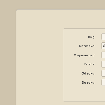
Imię:
Nazwisko:
Miejscowość:
Parafia:
Od roku:
Do roku: