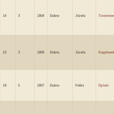
14
3
1804
Dubno
Józefa
Trześniow
23
3
1806
Dubno
Józefa
Kopyłows
19
5
1807
Dubno
Feliks
Dyński