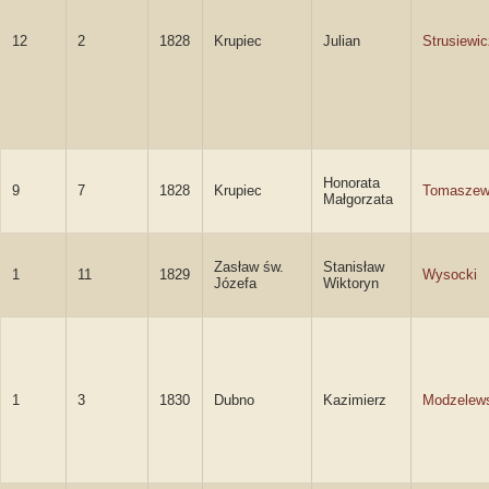
12
2
1828
Krupiec
Julian
Strusiewic
Honorata
9
7
1828
Krupiec
Tomaszew
Małgorzata
Zasław św.
Stanisław
1
11
1829
Wysocki
Józefa
Wiktoryn
1
3
1830
Dubno
Kazimierz
Modzelew