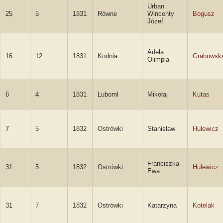
Urban
25
5
1831
Równe
Wincenty
Bogusz
Józef
Adela
16
12
1831
Kodnia
Grabowsk
Olimpia
6
4
1831
Luboml
Mikołaj
Kutas
7
5
1832
Ostrówki
Stanisław
Hulewicz
Franciszka
31
5
1832
Ostrówki
Hulewicz
Ewa
31
7
1832
Ostrówki
Katarzyna
Kotelak