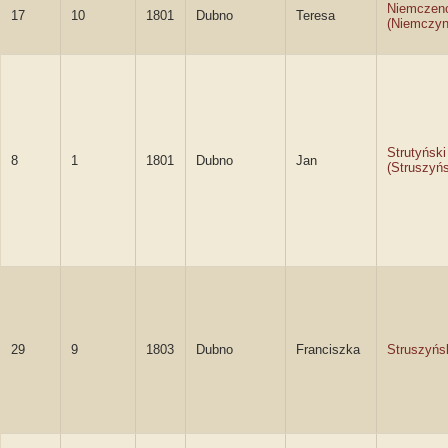
Niemczen
17
10
1801
Dubno
Teresa
(Niemczy
Strutyński
8
1
1801
Dubno
Jan
(Struszyńs
29
9
1803
Dubno
Franciszka
Struszyńs