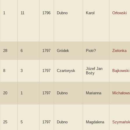
1
11
1796
Dubno
Karol
Orłowski
28
6
1797
Gródek
Piotr?
Zielonka
Józef Jan
8
3
1797
Czartorysk
Bajkowski
Boży
20
1
1797
Dubno
Marianna
Michałow
25
5
1797
Dubno
Magdalena
Szymańs