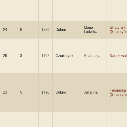
Maria
Strutyński
24
8
1789
Dubno
Ludwika
(Struszyńs
29
3
1792
Czartorysk
Anastazja
Karczews
Trusińska
23
5
1796
Dubno
Julianna
(Struszyń