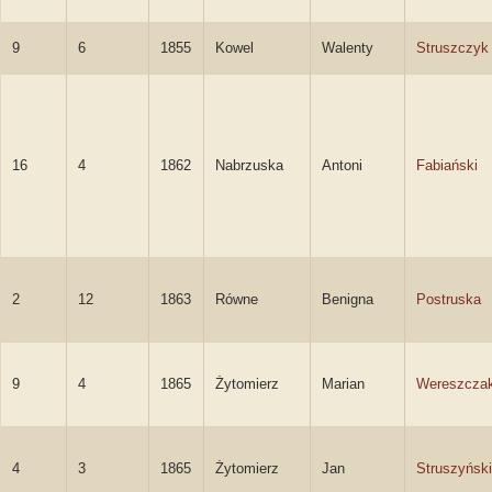
9
6
1855
Kowel
Walenty
Struszczyk
16
4
1862
Nabrzuska
Antoni
Fabiański
2
12
1863
Równe
Benigna
Postruska
9
4
1865
Żytomierz
Marian
Wereszcza
4
3
1865
Żytomierz
Jan
Struszyński