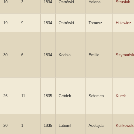
10
3
1834
Ostrówki
Helena
Strusiuk
19
9
1834
Ostrówki
Tomasz
Hulewicz
30
6
1834
Kodnia
Emilia
Szymańs
26
11
1835
Gródek
Sałomea
Kurek
20
1
1835
Luboml
Adelajda
Kulikowsk