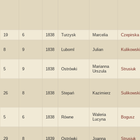
19
6
1838
Turzysk
Marcelia
Czepirska
8
9
1838
Luboml
Julian
Kulikowsk
Marianna
5
9
1838
Ostrówki
Strusiuk
Urszula
26
8
1838
Stepań
Kazimierz
Sulikowsk
Waleria
5
6
1838
Równe
Bogusz
Lucyna
29
8
1839
Ostrówki
Joanna
Strusiuk