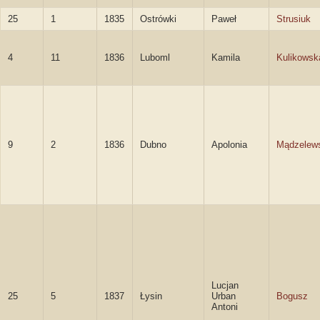
25
1
1835
Ostrówki
Paweł
Strusiuk
4
11
1836
Luboml
Kamila
Kulikowsk
9
2
1836
Dubno
Apolonia
Mądzelew
Lucjan
25
5
1837
Łysin
Urban
Bogusz
Antoni