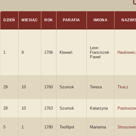
DZIEŃ
MIESIĄC
ROK
PARAFIA
IMIONA
NAZWI
Leon
1
9
1706
Klewań
Franciszek
Haukiewic
Paweł
29
10
1760
Szumsk
Teresa
Tkacz
28
10
1763
Szumsk
Katarzyna
Pastrusze
5
1
1780
Teofilpol
Marianna
Struszewi