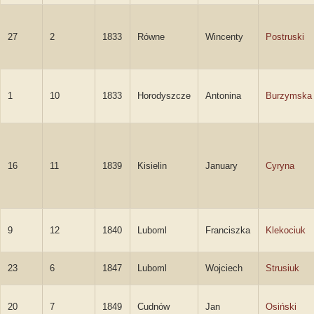
27
2
1833
Równe
Wincenty
Postruski
1
10
1833
Horodyszcze
Antonina
Burzymska
16
11
1839
Kisielin
January
Cyryna
9
12
1840
Luboml
Franciszka
Klekociuk
23
6
1847
Luboml
Wojciech
Strusiuk
20
7
1849
Cudnów
Jan
Osiński