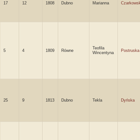
17
12
1808
Dubno
Marianna
Czarkows
Teofila
5
4
1809
Równe
Postruska
Wincentyna
25
9
1813
Dubno
Tekla
Dyńska