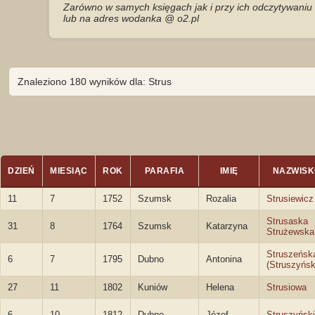
Zarówno w samych księgach jak i przy ich odczytywaniu 
lub na adres wodanka @ o2.pl
Znaleziono 180 wyników dla: Strus
DZIEŃ
MIESIĄC
ROK
PARAFIA
IMIĘ
NAZWISK
11
7
1752
Szumsk
Rozalia
Strusiewicz
Strusaska
31
8
1764
Szumsk
Katarzyna
Strużewska
Struszeńsk
6
7
1795
Dubno
Antonina
(Struszyńsk
27
11
1802
Kuniów
Helena
Strusiowa
6
10
1812
Dubno
Józef
Struszyński