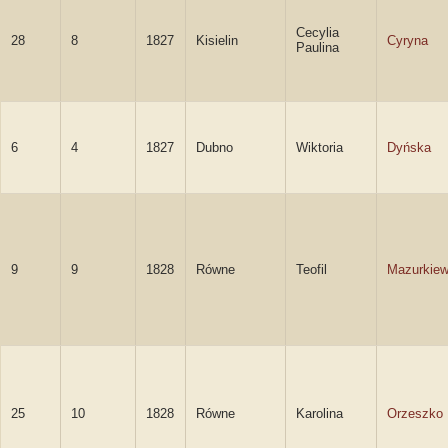
Cecylia
28
8
1827
Kisielin
Cyryna
Paulina
6
4
1827
Dubno
Wiktoria
Dyńska
9
9
1828
Równe
Teofil
Mazurkiew
25
10
1828
Równe
Karolina
Orzeszko