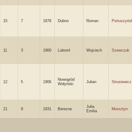
15
7
1878
Dubno
Roman
Pstruszyńs
11
3
1900
Luboml
Wojciech
Szewczuk
Nowogród
12
5
1906
Julian
Strusiewicz
Wołyński
Julia
21
9
1931
Berezne
Morsztyn
Emilia