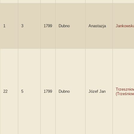
1
3
1799
Dubno
Anastazja
Jankowsk
Trzesznio
22
5
1799
Dubno
Józef Jan
(Trześniow