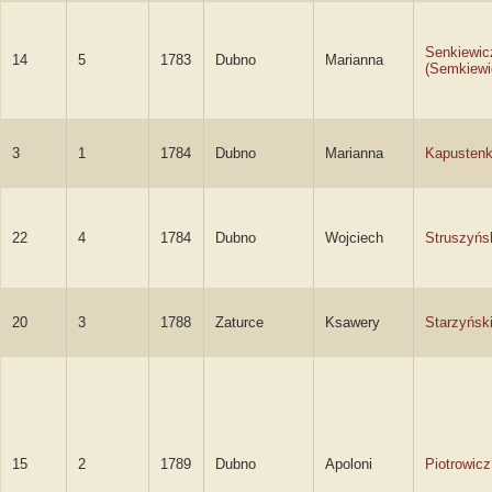
Senkiewic
14
5
1783
Dubno
Marianna
(Semkiewi
3
1
1784
Dubno
Marianna
Kapusten
22
4
1784
Dubno
Wojciech
Struszyńs
20
3
1788
Zaturce
Ksawery
Starzyńsk
15
2
1789
Dubno
Apoloni
Piotrowicz