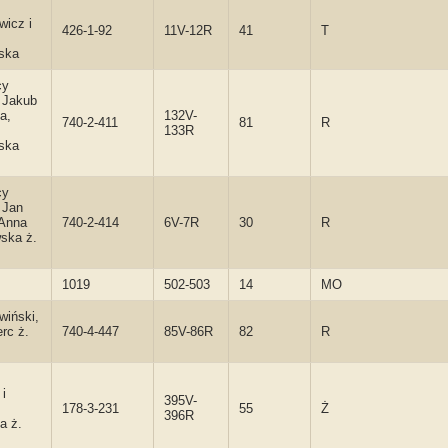
wicz i
426-1-92
11V-12R
41
T
ska
cy
 Jakub
a,
132V-
740-2-411
81
R
133R
ska
cy
 Jan
 Anna
740-2-414
6V-7R
30
R
ska ż.
1019
502-503
14
MO
wiński,
erc ż.
740-4-447
85V-86R
82
R
 i
395V-
178-3-231
55
Ż
396R
a ż.