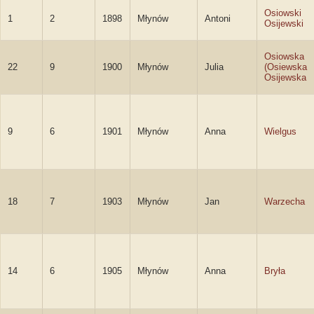
Osiowski
1
2
1898
Młynów
Antoni
Osijewski
Osiowska
22
9
1900
Młynów
Julia
(Osiewska
Osijewska
9
6
1901
Młynów
Anna
Wielgus
18
7
1903
Młynów
Jan
Warzecha
14
6
1905
Młynów
Anna
Bryła