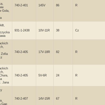
ka,
740-2-401
145V
86
R
wie
w Gola,
a
ldt,
931-1-2438
10V-11R
38
Cz
iczycka
ława
ackich
ch,
740-2-405
17V-18R
82
R
 Zofia
cz
ackich
ch,
Chura,
740-2-405
5V-6R
24
R
na
. Jana
cy
740-2-407
14V-15R
67
R
a,
a Gap