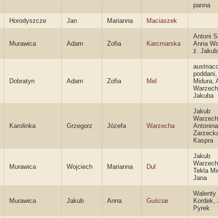
panna
Horodyszcze
Jan
Marianna
Maciaszek
Antoni S
Murawica
Adam
Zofia
Karcmarska
Anna Wa
ż. Jakub
austriac
poddani,
Dobratyn
Adam
Zofia
Mel
Midura, 
Warzech
Jakuba
Jakub
Warzech
Karolinka
Grzegorz
Józefa
Warzecha
Antonina
Zarzecka
Kaspra
Jakub
Warzech
Murawica
Wojciech
Marianna
Dul
Tekla Mi
Jana
Walenty
Murawica
Jakub
Anna
Guściar
Kordek, 
Pyrek