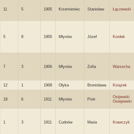
11
5
1905
Krzemieniec
Stanisław
Łączewski
5
8
1905
Młynów
Józef
Kordek
7
3
1906
Młynów
Zofia
Warzecha
12
1
1908
Ołyka
Bronisława
Książek
Osijewski
18
6
1911
Młynów
Piotr
Osiejewski
1
3
1911
Cudnów
Maria
Krawczyk