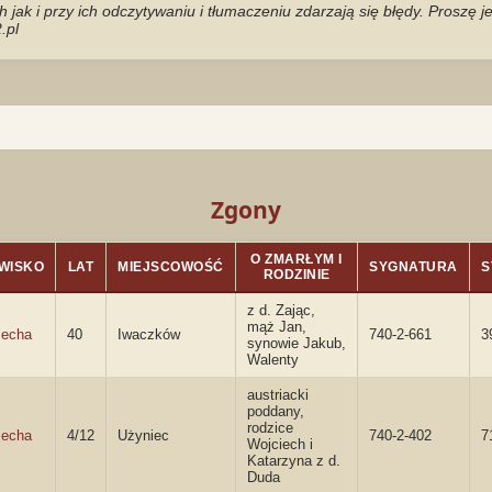
jak i przy ich odczytywaniu i tłumaczeniu zdarzają się błędy. Proszę 
.pl
Zgony
O ZMARŁYM I
WISKO
LAT
MIEJSCOWOŚĆ
SYGNATURA
S
RODZINIE
z d. Zając,
mąż Jan,
echa
40
Iwaczków
740-2-661
3
synowie Jakub,
Walenty
austriacki
poddany,
rodzice
echa
4/12
Użyniec
740-2-402
7
Wojciech i
Katarzyna z d.
Duda