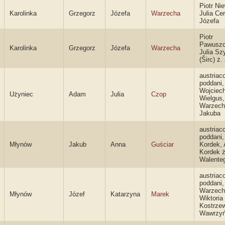
Piotr Nie
Karolinka
Grzegorz
Józefa
Warzecha
Julia Cer
Józefa
Piotr
Pawuszc
Karolinka
Grzegorz
Józefa
Warzecha
Julia Sz
(Širc) ż.
austriac
poddani,
Wojciec
Użyniec
Adam
Julia
Czop
Wielgus
Warzech
Jakuba
austriac
poddani,
Młynów
Jakub
Anna
Guściar
Kordek, 
Kordek ż
Walente
austriac
poddani,
Warzech
Młynów
Józef
Katarzyna
Marek
Wiktoria
Kostrzew
Wawrzy