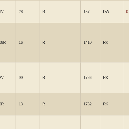
1V
28
R
157
DW
0
09R
16
R
1410
RK
2V
99
R
1786
RK
0R
13
R
1732
RK