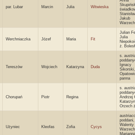
Anna
Skupińs
par. Lubar
Marcin
Julia
Witwieska
świadko
Stanisła
Jakub
Warzech
Julian Fe
Julia
Werchniaczka
Józef
Maria
Fit
Niepoko
ż. Boles
s. austri
poddany
Ignacy
Tereszów
Wojciech
Katarzyna
Duda
Sikorski,
Opatowi
panna
s. austri
poddany
Chorupań
Piotr
Regina
Andrzej 
Katarzy
Orzech ż
austriac
poddani,
Walenty
Użyniec
Kleofas
Zofia
Cycys
Warzech
Mariann