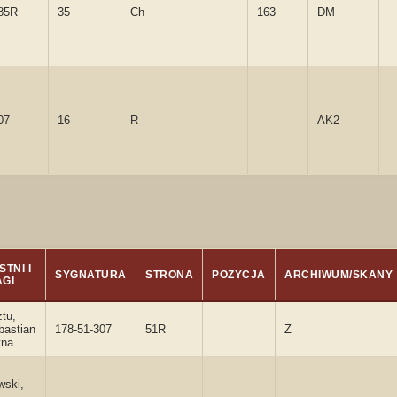
85R
35
Ch
163
DM
07
16
R
AK2
TNI I
SYGNATURA
STRONA
POZYCJA
ARCHIWUM/SKANY
GI
ztu,
bastian
178-51-307
51R
Ż
yna
wski,