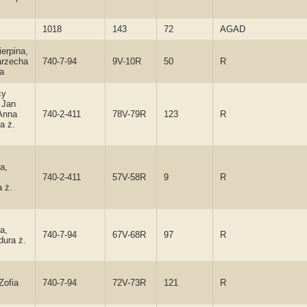
1018
143
72
AGAD
ierpina,
rzecha
740-7-94
9V-10R
50
R
a
cy
 Jan
Anna
740-2-411
78V-79R
123
R
a ż.
a,
740-2-411
57V-58R
9
R
 ż.
a,
740-7-94
67V-68R
97
R
dura ż.
Zofia
740-7-94
72V-73R
121
R