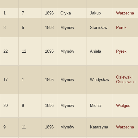
1
7
1893
Ołyka
Jakub
Warzecha
8
5
1893
Młynów
Stanisław
Perek
22
12
1895
Młynów
Aniela
Pyrek
Osiewski
17
1
1895
Młynów
Władysław
Osiejewski
20
9
1896
Młynów
Michał
Wielgus
9
11
1896
Młynów
Katarzyna
Warzecha