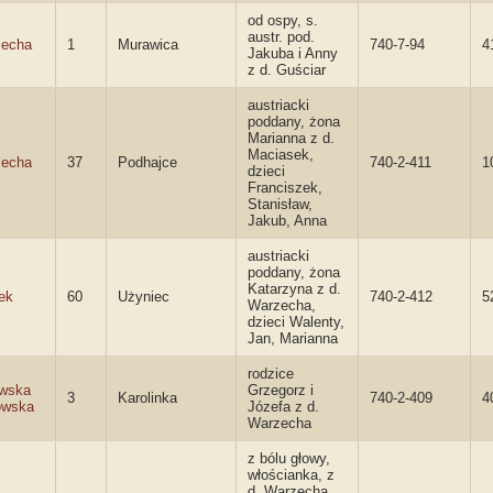
od ospy, s.
austr. pod.
echa
1
Murawica
740-7-94
4
Jakuba i Anny
z d. Guściar
austriacki
poddany, żona
Marianna z d.
Maciasek,
echa
37
Podhajce
740-2-411
1
dzieci
Franciszek,
Stanisław,
Jakub, Anna
austriacki
poddany, żona
Katarzyna z d.
ek
60
Użyniec
740-2-412
5
Warzecha,
dzieci Walenty,
Jan, Marianna
rodzice
wska
Grzegorz i
3
Karolinka
740-2-409
4
owska
Józefa z d.
Warzecha
z bólu głowy,
włościanka, z
d. Warzecha,