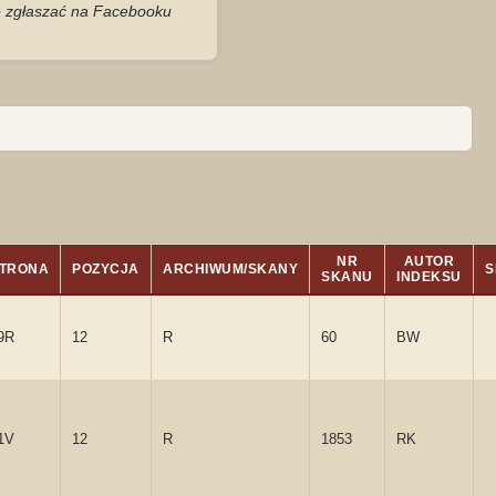
je zgłaszać na Facebooku
NR
AUTOR
TRONA
POZYCJA
ARCHIWUM/SKANY
S
SKANU
INDEKSU
9R
12
R
60
BW
1V
12
R
1853
RK