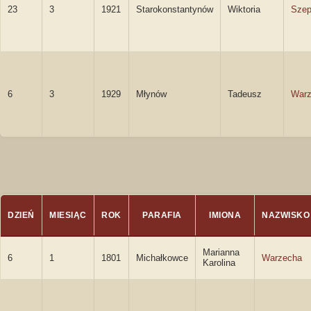
23
3
1921
Starokonstantynów
Wiktoria
Szep
6
3
1929
Młynów
Tadeusz
Warz
DZIEŃ
MIESIĄC
ROK
PARAFIA
IMIONA
NAZWISKO
Marianna
6
1
1801
Michałkowce
Warzecha
Karolina