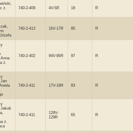
wiński,
c ż.
740-2-409
4V-5R
18
R
zak,
740-2-413
16V-17R
85
R
yrc
 Józefa
cy
h
740-2-402
94V-95R
97
R
, Anna
a ż.
cy
 Jan
Aniela
740-2-411
17V-18R
83
R
.
go
cy
 Jakub
a,
128V-
740-2-411
65
R
129R
a ż.
ńca