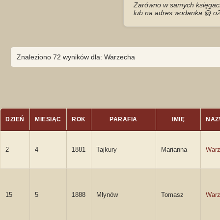
Zarówno w samych księgach 
lub na adres wodanka @ o2
Znaleziono 72 wyników dla: Warzecha
DZIEŃ
MIESIĄC
ROK
PARAFIA
IMIĘ
NAZ
2
4
1881
Tajkury
Marianna
Warz
15
5
1888
Młynów
Tomasz
Warz