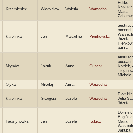
Feliks
Kaplukie
Krzemieniec
Władysław
Waleria
Warzecha
Maria
Zaborow
austriac
poddani,
Warzech
Karolinka
Jan
Marcelina
Pieńkowska
Józefa
Pieńkow
panna
austriac
poddani,
Młynów
Jakub
Anna
Guscar
Kordek,
Trojanow
Michała
Ołyka
Mikołaj
Anna
Warzecha
Piotr Nie
Karolinka
Grzegorz
Józefa
Warzecha
Julia Sz
Józefa
Dominik
Bagiński
Faustynówka
Jan
Józefa
Kubicz
Maria
Warzech
Jakuba