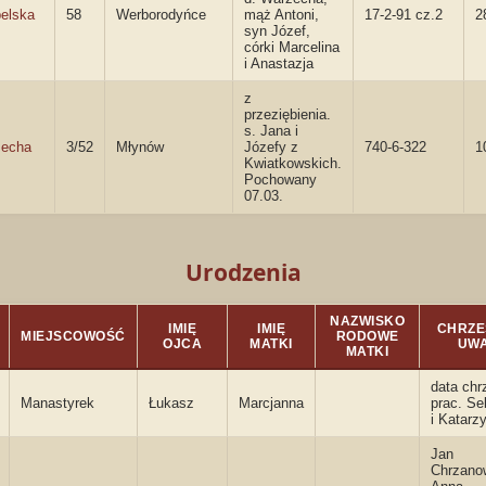
elska
58
Werborodyńce
mąż Antoni,
17-2-91 cz.2
2
syn Józef,
córki Marcelina
i Anastazja
z
przeziębienia.
s. Jana i
echa
3/52
Młynów
Józefy z
740-6-322
1
Kwiatkowskich.
Pochowany
07.03.
Urodzenia
NAZWISKO
IMIĘ
IMIĘ
CHRZES
MIEJSCOWOŚĆ
RODOWE
OJCA
MATKI
UWA
MATKI
data chr
Manastyrek
Łukasz
Marcjanna
prac. Se
i Katarz
Jan
Chrzano