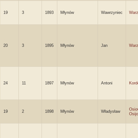
19
3
1893
Młynów
Wawrzyniec
Warz
20
3
1895
Młynów
Jan
Warz
24
11
1897
Młynów
Antoni
Kord
Osio
19
2
1898
Młynów
Władysław
Osij