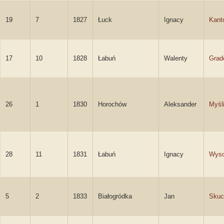
19
7
1827
Łuck
Ignacy
Kant
17
10
1828
Łabuń
Walenty
Grad
26
1
1830
Horochów
Aleksander
Myśl
28
11
1831
Łabuń
Ignacy
Wyso
5
2
1833
Białogródka
Jan
Skuc