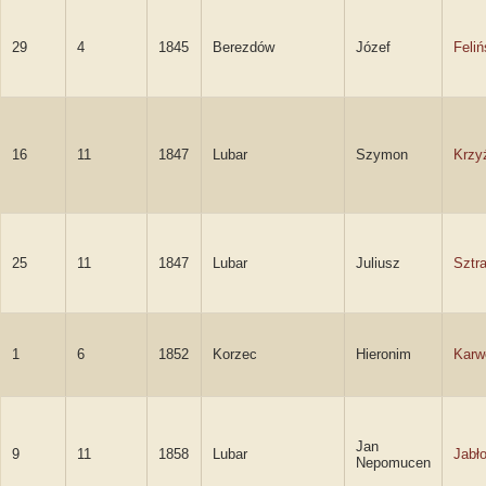
29
4
1845
Berezdów
Józef
Feliń
16
11
1847
Lubar
Szymon
Krzy
25
11
1847
Lubar
Juliusz
Sztr
1
6
1852
Korzec
Hieronim
Karw
Jan
9
11
1858
Lubar
Jabł
Nepomucen