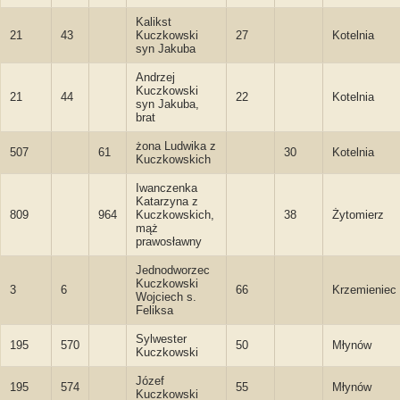
Kalikst
21
43
Kuczkowski
27
Kotelnia
syn Jakuba
Andrzej
Kuczkowski
21
44
22
Kotelnia
syn Jakuba,
brat
żona Ludwika z
507
61
30
Kotelnia
Kuczkowskich
Iwanczenka
Katarzyna z
809
964
Kuczkowskich,
38
Żytomierz
mąż
prawosławny
Jednodworzec
Kuczkowski
3
6
66
Krzemieniec
Wojciech s.
Feliksa
Sylwester
195
570
50
Młynów
Kuczkowski
Józef
195
574
55
Młynów
Kuczkowski