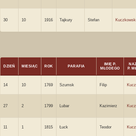
30
10
1916
Tajkury
Stefan
Kuczkowsk
IMIĘ P.
NA
DZIEŃ
MIESIĄC
ROK
PARAFIA
MŁODEGO
P. 
14
10
1769
Szumsk
Filip
Kucz
27
2
1799
Lubar
Kazimierz
Kucz
11
1
1815
Łuck
Teodor
Kucz