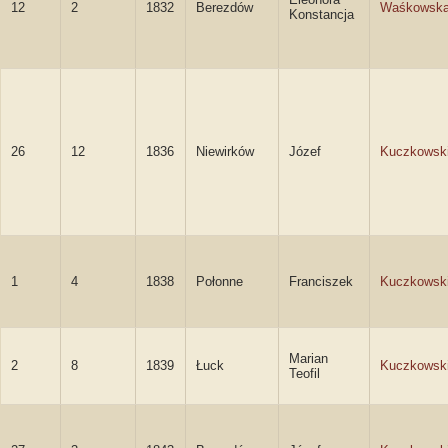
12
2
1832
Berezdów
Waśkowsk
Konstancja
26
12
1836
Niewirków
Józef
Kuczkowsk
1
4
1838
Połonne
Franciszek
Kuczkowsk
Marian
2
8
1839
Łuck
Kuczkowsk
Teofil