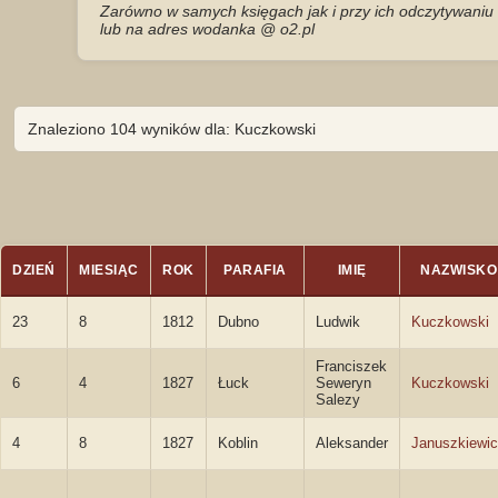
Zarówno w samych księgach jak i przy ich odczytywaniu 
lub na adres wodanka @ o2.pl
Znaleziono 104 wyników dla: Kuczkowski
DZIEŃ
MIESIĄC
ROK
PARAFIA
IMIĘ
NAZWISKO
23
8
1812
Dubno
Ludwik
Kuczkowski
Franciszek
6
4
1827
Łuck
Seweryn
Kuczkowski
Salezy
4
8
1827
Koblin
Aleksander
Januszkiewi