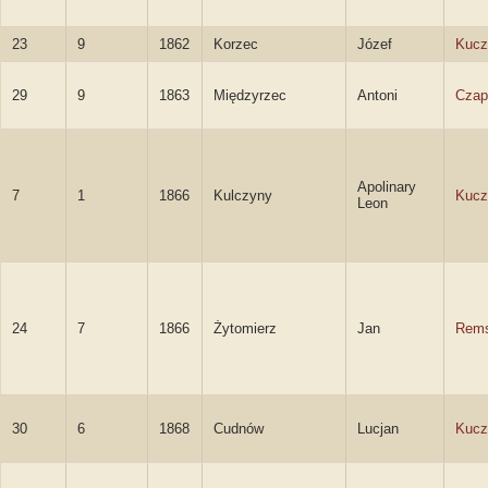
23
9
1862
Korzec
Józef
Kucz
29
9
1863
Międzyrzec
Antoni
Czap
Apolinary
7
1
1866
Kulczyny
Kucz
Leon
24
7
1866
Żytomierz
Jan
Rems
30
6
1868
Cudnów
Lucjan
Kucz