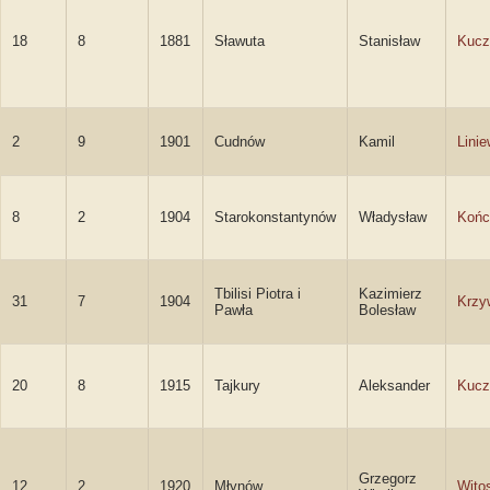
18
8
1881
Sławuta
Stanisław
Kucz
2
9
1901
Cudnów
Kamil
Linie
8
2
1904
Starokonstantynów
Władysław
Końc
Tbilisi Piotra i
Kazimierz
31
7
1904
Krzy
Pawła
Bolesław
20
8
1915
Tajkury
Aleksander
Kucz
Grzegorz
12
2
1920
Młynów
Wito