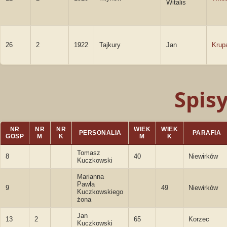
Witalis
26
2
1922
Tajkury
Jan
Krup
Spis
NR
NR
NR
WIEK
WIEK
PERSONALIA
PARAFIA
GOSP
M
K
M
K
Tomasz
8
40
Niewirków
Kuczkowski
Marianna
Pawła
9
49
Niewirków
Kuczkowskiego
żona
Jan
13
2
65
Korzec
Kuczkowski