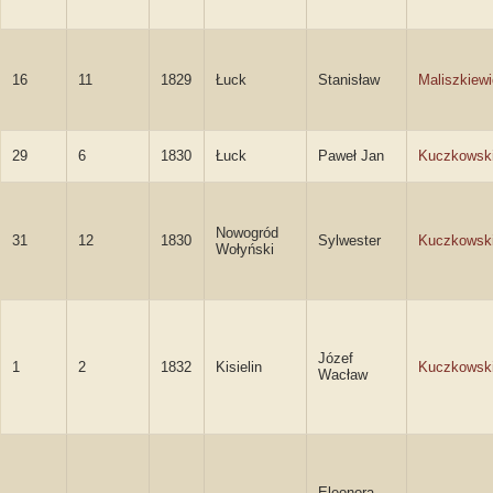
16
11
1829
Łuck
Stanisław
Maliszkiew
29
6
1830
Łuck
Paweł Jan
Kuczkowsk
Nowogród
31
12
1830
Sylwester
Kuczkowsk
Wołyński
Józef
1
2
1832
Kisielin
Kuczkowsk
Wacław
Eleonora