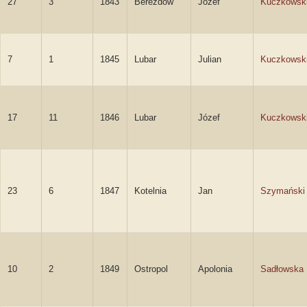
27
3
1843
Berezdów
Józef
Kuczkowsk
7
1
1845
Lubar
Julian
Kuczkowsk
17
11
1846
Lubar
Józef
Kuczkowsk
23
6
1847
Kotelnia
Jan
Szymański
10
2
1849
Ostropol
Apolonia
Sadłowska