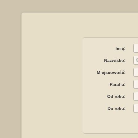
Imię:
Nazwisko:
Miejscowość:
Parafia:
Od roku:
Do roku: