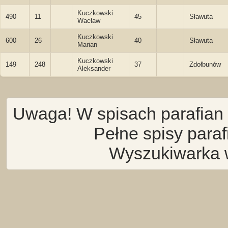
Kuczkowski
490
11
45
Sławuta
Wacław
Kuczkowski
600
26
40
Sławuta
Marian
Kuczkowski
149
248
37
Zdołbunów
Aleksander
Uwaga! W spisach parafian 
Pełne spisy para
Wyszukiwarka 