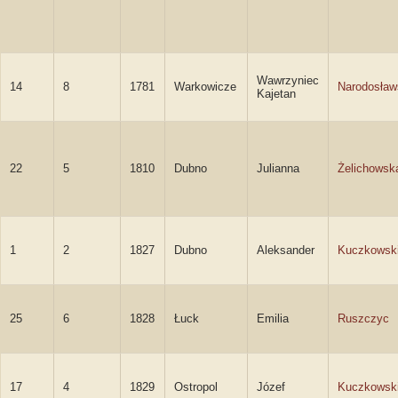
Wawrzyniec
14
8
1781
Warkowicze
Narodosław
Kajetan
22
5
1810
Dubno
Julianna
Żelichowsk
1
2
1827
Dubno
Aleksander
Kuczkowsk
25
6
1828
Łuck
Emilia
Ruszczyc
17
4
1829
Ostropol
Józef
Kuczkowsk