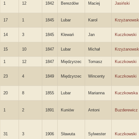
1
12
1842
Berezdów
Maciej
Jasiński
17
1
1845
Lubar
Karol
Krzyżanowsk
14
3
1845
Klewań
Jan
Kuczkowski
15
10
1847
Lubar
Michał
Krzyżanowsk
1
12
1847
Międzyrzec
Tomasz
Kuczkowski
23
4
1849
Międzyrzec
Wincenty
Kuczkowski
20
8
1855
Lubar
Marianna
Kuczkowska
1
2
1891
Kuniów
Antoni
Buzderewicz
31
3
1906
Sławuta
Sylwester
Kuczkowski