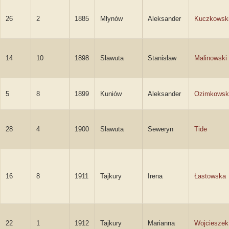
26
2
1885
Młynów
Aleksander
Kuczkowsk
14
10
1898
Sławuta
Stanisław
Malinowski
5
8
1899
Kuniów
Aleksander
Ozimkowsk
28
4
1900
Sławuta
Seweryn
Tide
16
8
1911
Tajkury
Irena
Łastowska
22
1
1912
Tajkury
Marianna
Wojcieszek