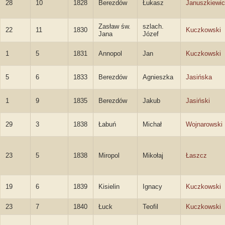
28
10
1828
Berezdów
Łukasz
Januszkiewi
Zasław św.
szlach.
22
11
1830
Kuczkowski
Jana
Józef
1
5
1831
Annopol
Jan
Kuczkowski
5
6
1833
Berezdów
Agnieszka
Jasińska
1
9
1835
Berezdów
Jakub
Jasiński
29
3
1838
Łabuń
Michał
Wojnarowski
23
5
1838
Miropol
Mikołaj
Łaszcz
19
6
1839
Kisielin
Ignacy
Kuczkowski
23
7
1840
Łuck
Teofil
Kuczkowski