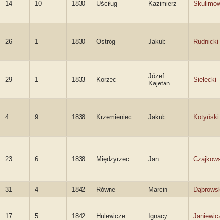
14
10
1830
Uściług
Kazimierz
Skulimow
26
1
1830
Ostróg
Jakub
Rudnicki
Józef
29
1
1833
Korzec
Sielecki
Kajetan
4
9
1838
Krzemieniec
Jakub
Kotyński
23
6
1838
Międzyrzec
Jan
Czajkows
31
4
1842
Równe
Marcin
Dąbrowsk
17
5
1842
Hulewicze
Ignacy
Janiewic