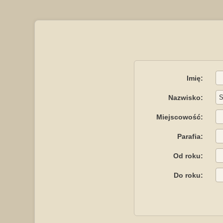
Imię:
Nazwisko:
Miejscowość:
Parafia:
Od roku:
Do roku: