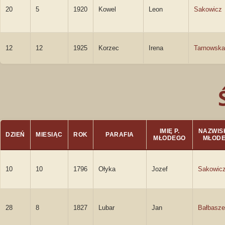
20
5
1920
Kowel
Leon
Sakowicz
12
12
1925
Korzec
Irena
Tarnowska
IMIĘ P.
NAZWISK
DZIEŃ
MIESIĄC
ROK
PARAFIA
MŁODEGO
MŁOD
10
10
1796
Ołyka
Jozef
Sakowic
28
8
1827
Lubar
Jan
Bałbasze