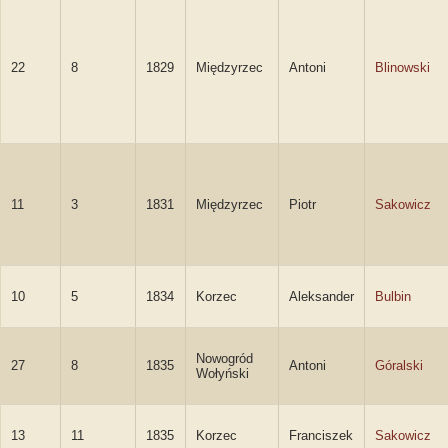
22
8
1829
Międzyrzec
Antoni
Blinowski
11
3
1831
Międzyrzec
Piotr
Sakowicz
10
5
1834
Korzec
Aleksander
Bulbin
Nowogród
27
8
1835
Antoni
Góralski
Wołyński
13
11
1835
Korzec
Franciszek
Sakowicz