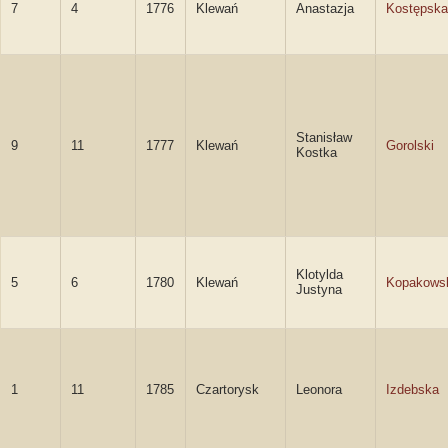
7
4
1776
Klewań
Anastazja
Kostępska
Stanisław
9
11
1777
Klewań
Gorolski
Kostka
Klotylda
5
6
1780
Klewań
Kopakows
Justyna
1
11
1785
Czartorysk
Leonora
Izdebska