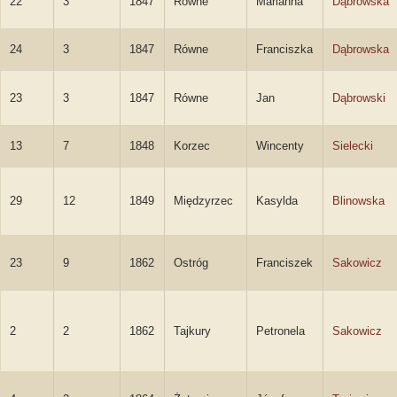
22
3
1847
Równe
Marianna
Dąbrowska
24
3
1847
Równe
Franciszka
Dąbrowska
23
3
1847
Równe
Jan
Dąbrowski
13
7
1848
Korzec
Wincenty
Sielecki
29
12
1849
Międzyrzec
Kasylda
Blinowska
23
9
1862
Ostróg
Franciszek
Sakowicz
2
2
1862
Tajkury
Petronela
Sakowicz