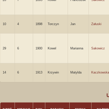
10
4
1898
Torczyn
Jan
Załuski
29
6
1900
Kowel
Marianna
Sakowicz
14
6
1913
Krzywin
Matylda
Kaczkowsk