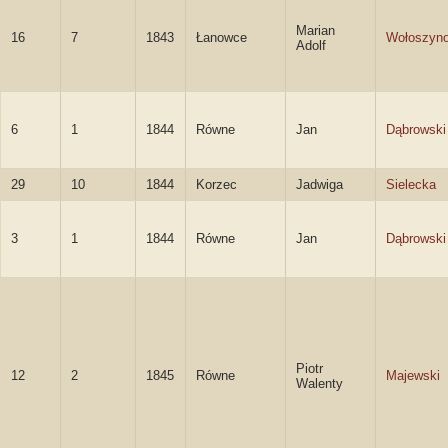
Marian
16
7
1843
Łanowce
Wołoszyn
Adolf
6
1
1844
Równe
Jan
Dąbrowski
29
10
1844
Korzec
Jadwiga
Sielecka
3
1
1844
Równe
Jan
Dąbrowski
Piotr
12
2
1845
Równe
Majewski
Walenty