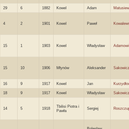
29
6
1882
Kowel
Adam
Matusiew
4
2
1901
Kowel
Paweł
Kowalew
15
1
1903
Kowel
Władysław
Adamowi
15
10
1906
Młynów
Aleksander
Sakowic
16
9
1917
Kowel
Jan
Kurzydło
18
9
1917
Kowel
Władysław
Sakowic
Tbilisi Piotra i
14
5
1918
Sergiej
Roszczu
Pawła
Bolesław