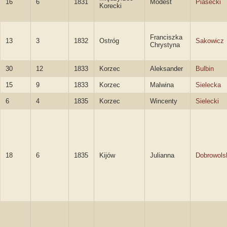
16
6
1831
Modest
Piasecki
Korecki
Franciszka
13
3
1832
Ostróg
Sakowicz
Chrystyna
30
12
1833
Korzec
Aleksander
Bulbin
15
9
1833
Korzec
Malwina
Sielecka
6
4
1835
Korzec
Wincenty
Sielecki
18
6
1835
Kijów
Julianna
Dobrowols