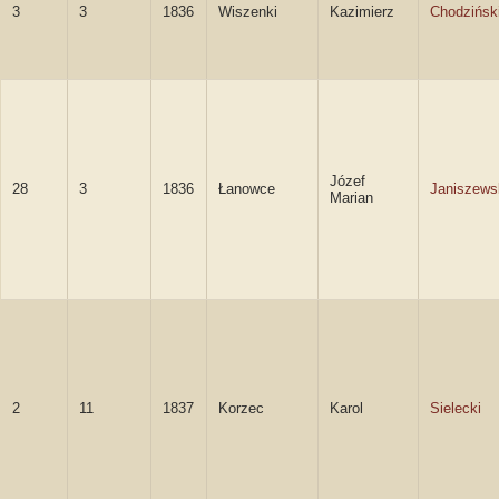
3
3
1836
Wiszenki
Kazimierz
Chodzińsk
Józef
28
3
1836
Łanowce
Janiszews
Marian
2
11
1837
Korzec
Karol
Sielecki