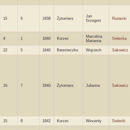
Jan
15
5
1838
Żytomierz
Rusiecki
Grzegorz
Marcelina
4
1
1840
Korzec
Sielecka
Marianna
22
5
1840
Beresteczko
Wojciech
Sakowicz
16
7
1840
Żytomierz
Julianna
Sakowicz
15
8
1842
Korzec
Wincenty
Sielecki