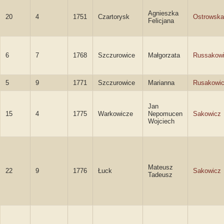
Agnieszka
20
4
1751
Czartorysk
Ostrowska
Felicjana
6
7
1768
Szczurowice
Małgorzata
Russakow
5
9
1771
Szczurowice
Marianna
Rusakowi
Jan
15
4
1775
Warkowicze
Nepomucen
Sakowicz
Wojciech
Mateusz
22
9
1776
Łuck
Sakowicz
Tadeusz