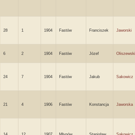
28
1
1904
Fastów
Franciszek
Jaworski
6
2
1904
Fastów
Józef
Oliszewsk
24
7
1904
Fastów
Jakub
Sakowicz
21
4
1906
Fastów
Konstancja
Jaworska
14
12
1907
Młynów
Stanisław
Sakowicz