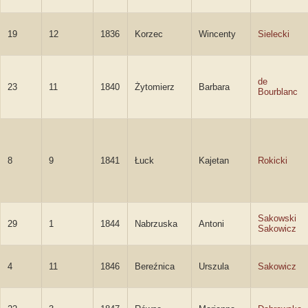
19
12
1836
Korzec
Wincenty
Sielecki
de
23
11
1840
Żytomierz
Barbara
Bourblanc
8
9
1841
Łuck
Kajetan
Rokicki
Sakowski
29
1
1844
Nabrzuska
Antoni
Sakowicz
4
11
1846
Bereźnica
Urszula
Sakowicz