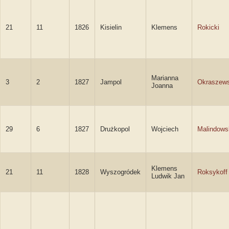
21
11
1826
Kisielin
Klemens
Rokicki
Marianna
3
2
1827
Jampol
Okraszew
Joanna
29
6
1827
Drużkopol
Wojciech
Malindows
Klemens
21
11
1828
Wyszogródek
Roksykoff
Ludwik Jan