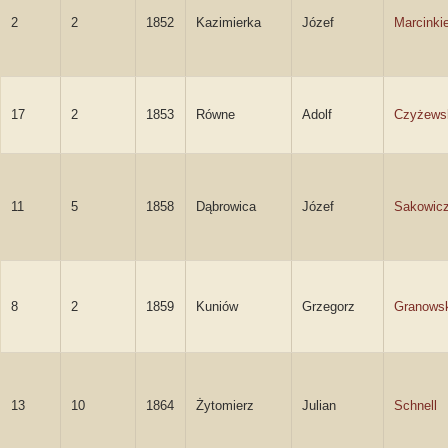
2
2
1852
Kazimierka
Józef
Marcinki
17
2
1853
Równe
Adolf
Czyżews
11
5
1858
Dąbrowica
Józef
Sakowic
8
2
1859
Kuniów
Grzegorz
Granows
13
10
1864
Żytomierz
Julian
Schnell