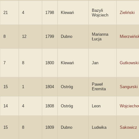
Bazyli
21
4
1798
Klewań
Zieliński
Wojciech
Marianna
8
12
1799
Dubno
Mierzwińs
Łucja
7
8
1800
Klewań
Jan
Gutkowski
Paweł
15
1
1804
Ostróg
Sangurski
Eremita
14
4
1808
Ostróg
Leon
Wojciecho
15
8
1809
Dubno
Ludwika
Sakowicz