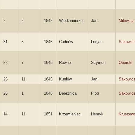
2
2
1842
Włodzimierzec
Jan
Milewicz
31
5
1845
Cudnów
Lucjan
Sakowic
22
7
1845
Równe
Szymon
Oborski
25
11
1845
Kuniów
Jan
Sakowic
26
1
1846
Bereźnica
Piotr
Sakowic
14
11
1851
Krzemieniec
Henryk
Kruszews