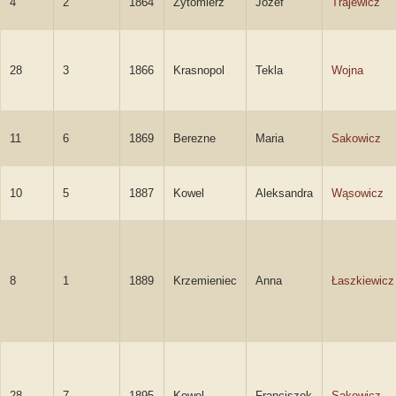
4
2
1864
Żytomierz
Józef
Trajewicz
28
3
1866
Krasnopol
Tekla
Wojna
11
6
1869
Berezne
Maria
Sakowicz
10
5
1887
Kowel
Aleksandra
Wąsowicz
8
1
1889
Krzemieniec
Anna
Łaszkiewicz
28
7
1895
Kowel
Franciszek
Sakowicz