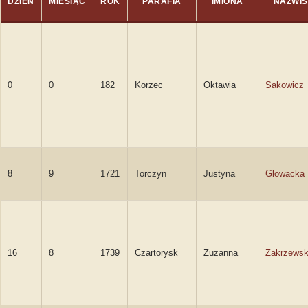
DZIEŃ
MIESIĄC
ROK
PARAFIA
IMIONA
NAZWI
0
0
182
Korzec
Oktawia
Sakowicz
8
9
1721
Torczyn
Justyna
Glowacka
16
8
1739
Czartorysk
Zuzanna
Zakrzews