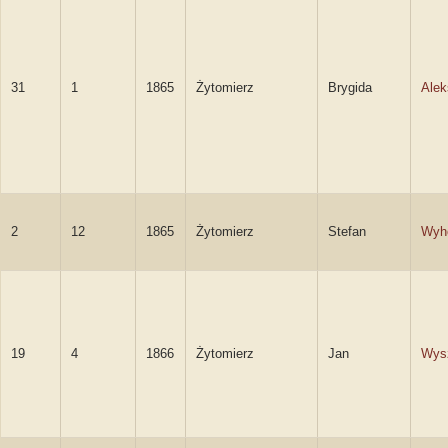
31
1
1865
Żytomierz
Brygida
Alek
2
12
1865
Żytomierz
Stefan
Wyh
19
4
1866
Żytomierz
Jan
Wys