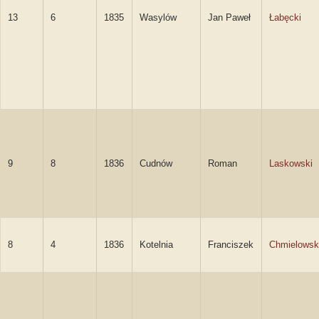
13
6
1835
Wasylów
Jan Paweł
Łabęcki
9
8
1836
Cudnów
Roman
Laskowski
8
4
1836
Kotelnia
Franciszek
Chmielowsk