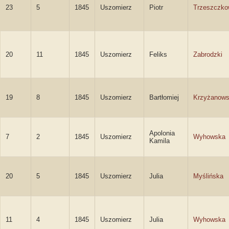
23
5
1845
Uszomierz
Piotr
Trzeszczko
20
11
1845
Uszomierz
Feliks
Zabrodzki
19
8
1845
Uszomierz
Bartłomiej
Krzyżanows
Apolonia
7
2
1845
Uszomierz
Wyhowska
Kamila
20
5
1845
Uszomierz
Julia
Myślińska
11
4
1845
Uszomierz
Julia
Wyhowska