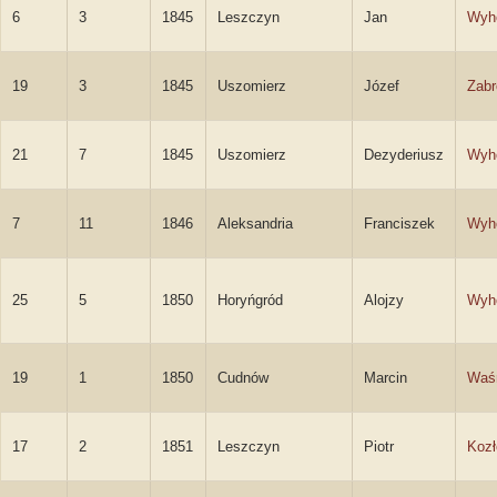
6
3
1845
Leszczyn
Jan
Wyh
19
3
1845
Uszomierz
Józef
Zabr
21
7
1845
Uszomierz
Dezyderiusz
Wyh
7
11
1846
Aleksandria
Franciszek
Wyh
25
5
1850
Horyńgród
Alojzy
Wyh
19
1
1850
Cudnów
Marcin
Waś
17
2
1851
Leszczyn
Piotr
Kozł