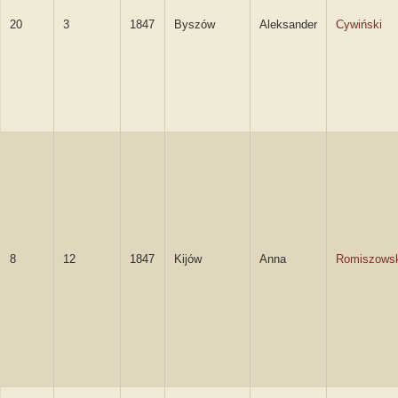
20
3
1847
Byszów
Aleksander
Cywiński
8
12
1847
Kijów
Anna
Romiszows