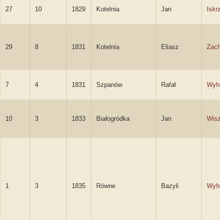
27
10
1829
Kotelnia
Jan
Iskr
29
8
1831
Kotelnia
Eliasz
Zach
7
4
1831
Szpanów
Rafał
Wyh
10
3
1833
Białogródka
Jan
Wisz
1
3
1835
Równe
Bazyli
Wyh