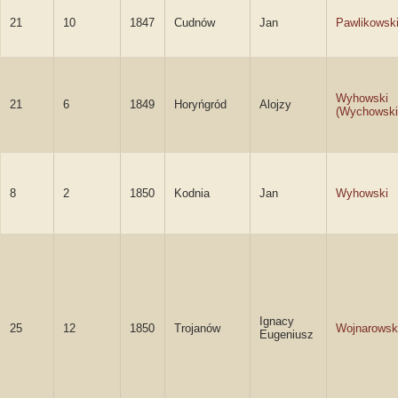
21
10
1847
Cudnów
Jan
Pawlikowsk
Wyhowski
21
6
1849
Horyńgród
Alojzy
(Wychowski
8
2
1850
Kodnia
Jan
Wyhowski
Ignacy
25
12
1850
Trojanów
Wojnarowsk
Eugeniusz