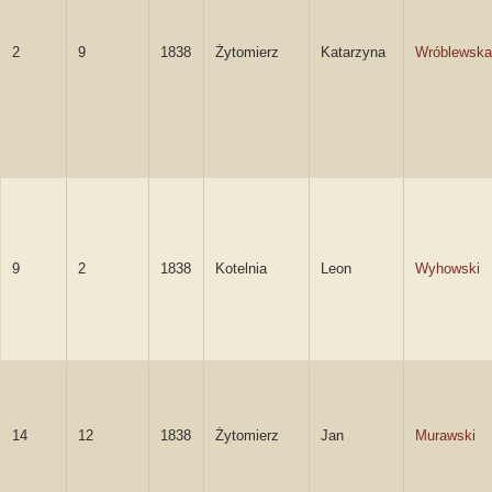
2
9
1838
Żytomierz
Katarzyna
Wróblewska
9
2
1838
Kotelnia
Leon
Wyhowski
14
12
1838
Żytomierz
Jan
Murawski