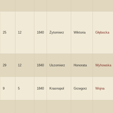
25
12
1840
Żytomierz
Wiktoria
Głębocka
29
12
1840
Uszomierz
Honorata
Wyhowska
9
5
1840
Krasnopol
Grzegorz
Wojna