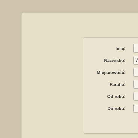
Imię:
Nazwisko:
Miejscowość:
Parafia:
Od roku:
Do roku: