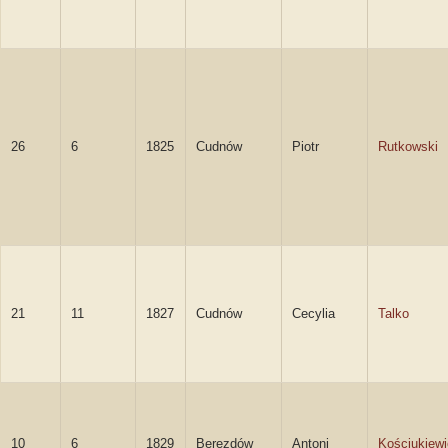
26
6
1825
Cudnów
Piotr
Rutkowski
21
11
1827
Cudnów
Cecylia
Talko
10
6
1829
Berezdów
Antoni
Kościukiew