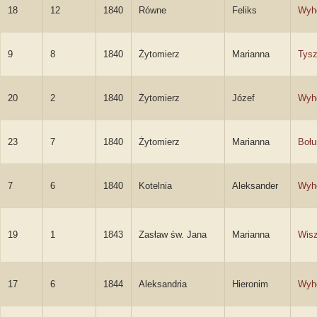
18
12
1840
Równe
Feliks
Wyh
9
8
1840
Żytomierz
Marianna
Tysz
20
2
1840
Żytomierz
Józef
Wyh
23
7
1840
Żytomierz
Marianna
Bołu
7
6
1840
Kotelnia
Aleksander
Wyh
19
1
1843
Zasław św. Jana
Marianna
Wis
17
6
1844
Aleksandria
Hieronim
Wyh