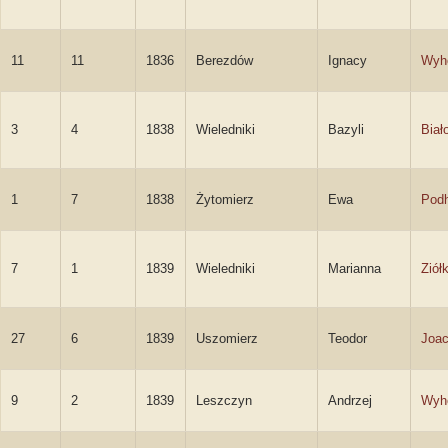
11
11
1836
Berezdów
Ignacy
Wyh
3
4
1838
Wieledniki
Bazyli
Biał
1
7
1838
Żytomierz
Ewa
Pod
7
1
1839
Wieledniki
Marianna
Ziół
27
6
1839
Uszomierz
Teodor
Joa
9
2
1839
Leszczyn
Andrzej
Wyh