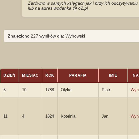
Zarówno w samych księgach jak i przy ich odczytywaniu 
lub na adres wodanka @ o2.pl
Znaleziono 227 wyników dla: Wyhowski
DZIEŃ
MIESIĄC
ROK
PARAFIA
IMIĘ
NA
5
10
1788
Ołyka
Piotr
Wyh
11
4
1824
Kotelnia
Jan
Wyh