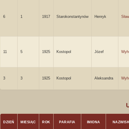
6
1
1917
Starokonstantynów
Henryk
Sław
11
5
1925
Kostopol
Józef
Wyh
3
3
1925
Kostopol
Aleksandra
Wyh
DZIEŃ
MIESIĄC
ROK
PARAFIA
IMIONA
NAZWIS