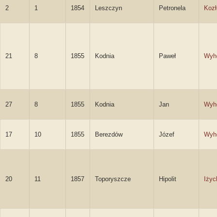
2
1
1854
Leszczyn
Petronela
Koz
21
8
1855
Kodnia
Paweł
Wyh
27
8
1855
Kodnia
Jan
Wyh
17
10
1855
Berezdów
Józef
Wyh
20
11
1857
Toporyszcze
Hipolit
Iżyc