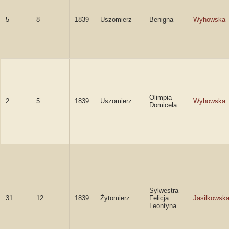
5
8
1839
Uszomierz
Benigna
Wyhowska
Olimpia
2
5
1839
Uszomierz
Wyhowska
Domicela
Sylwestra
31
12
1839
Żytomierz
Felicja
Jasilkowsk
Leontyna