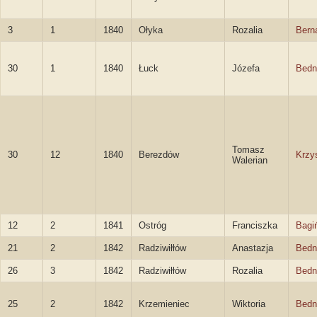
3
1
1840
Ołyka
Rozalia
Bern
30
1
1840
Łuck
Józefa
Bedn
Tomasz
30
12
1840
Berezdów
Krzy
Walerian
12
2
1841
Ostróg
Franciszka
Bagi
21
2
1842
Radziwiłłów
Anastazja
Bedn
26
3
1842
Radziwiłłów
Rozalia
Bedn
25
2
1842
Krzemieniec
Wiktoria
Bedn