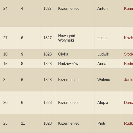
24
4
1827
Krzemieniec
Antoni
Kami
Nowogród
27
6
1827
Łucja
Kozł
Wołyński
10
9
1828
Ołyka
Ludwik
Słod
15
8
1828
Radziwiłłów
Anna
Bedn
3
6
1828
Krzemieniec
Waleria
Jank
20
6
1828
Krzemieniec
Alojza
Doro
25
11
1828
Krzemieniec
Piotr
Rudk