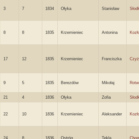
3
7
1834
Ołyka
Stanisław
Słod
8
8
1835
Krzemieniec
Antonina
Kozł
17
12
1835
Krzemieniec
Franciszka
Czyż
9
5
1835
Berezdów
Mikołaj
Rotw
21
4
1836
Ołyka
Zofia
Słod
22
10
1836
Krzemieniec
Aleksander
Kozł
24
8
1836
Ostróg
Tekla
Chom