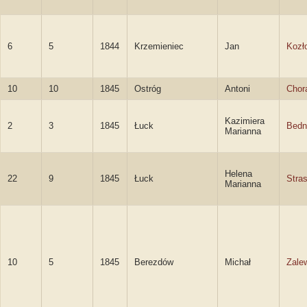
6
5
1844
Krzemieniec
Jan
Kozł
10
10
1845
Ostróg
Antoni
Chor
Kazimiera
2
3
1845
Łuck
Bedn
Marianna
Helena
22
9
1845
Łuck
Stra
Marianna
10
5
1845
Berezdów
Michał
Zale