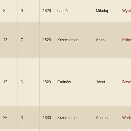
8
9
1828
Łabuń
Mikołaj
Wych
28
7
1829
Krzemieniec
Anna
Koby
15
6
1829
Cudnów
Józef
Brze
26
3
1830
Krzemieniec
Apolonia
Wark