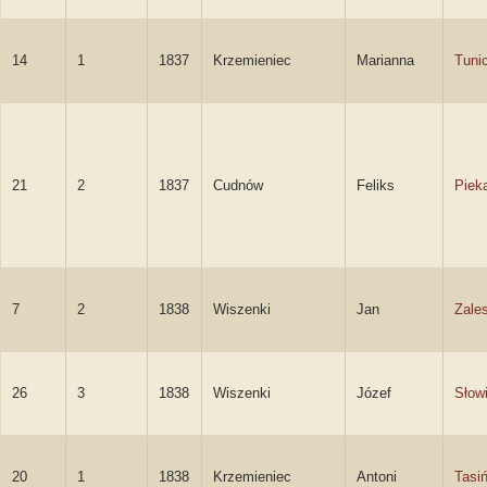
14
1
1837
Krzemieniec
Marianna
Tuni
21
2
1837
Cudnów
Feliks
Pieka
7
2
1838
Wiszenki
Jan
Zales
26
3
1838
Wiszenki
Józef
Słow
20
1
1838
Krzemieniec
Antoni
Tasi