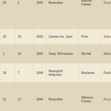
Marceli
20
1
1843
Berezdów
Krzy
Fabian
20
10
1843
Zasław św. Jana
Piotr
Soko
1
10
1843
Stary Wiśniowiec
Michał
Malic
Nowogród
18
7
1844
Marianna
Rudn
Wołyński
Wiktoria
21
12
1844
Berezdów
Krzy
Fionila