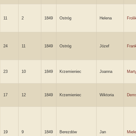
11
2
1849
Ostróg
Helena
Froli
24
11
1849
Ostróg
Józef
Fran
23
10
1849
Krzemieniec
Joanna
Mart
17
12
1849
Krzemieniec
Wiktoria
Dem
19
9
1849
Berezdów
Jan
Miel