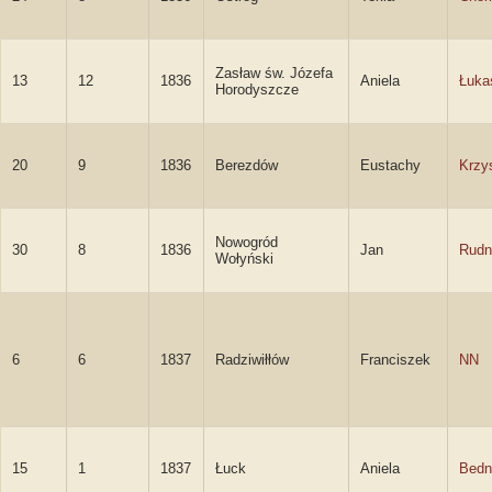
Zasław św. Józefa
13
12
1836
Aniela
Łuka
Horodyszcze
20
9
1836
Berezdów
Eustachy
Krzy
Nowogród
30
8
1836
Jan
Rudn
Wołyński
6
6
1837
Radziwiłłów
Franciszek
NN
15
1
1837
Łuck
Aniela
Bedn