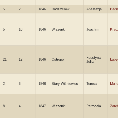
5
2
1846
Radziwiłłów
Anastazja
Bedn
5
10
1846
Wiszenki
Joachim
Krac
Faustyna
21
12
1846
Ostropol
Łabę
Julia
2
6
1846
Stary Wiśniowiec
Teresa
Mali
8
4
1847
Wiszenki
Petronela
Zarę