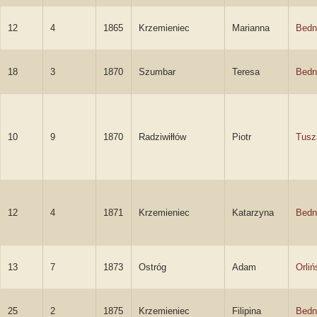
12
4
1865
Krzemieniec
Marianna
Bedn
18
3
1870
Szumbar
Teresa
Bedn
10
9
1870
Radziwiłłów
Piotr
Tusz
12
4
1871
Krzemieniec
Katarzyna
Bedn
13
7
1873
Ostróg
Adam
Orliń
25
2
1875
Krzemieniec
Filipina
Bedn