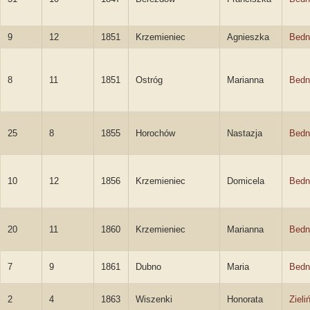
9
12
1851
Krzemieniec
Agnieszka
Bedn
8
11
1851
Ostróg
Marianna
Bedn
25
8
1855
Horochów
Nastazja
Bedn
10
12
1856
Krzemieniec
Domicela
Bedn
20
11
1860
Krzemieniec
Marianna
Bedn
7
9
1861
Dubno
Maria
Bedn
2
4
1863
Wiszenki
Honorata
Zieli