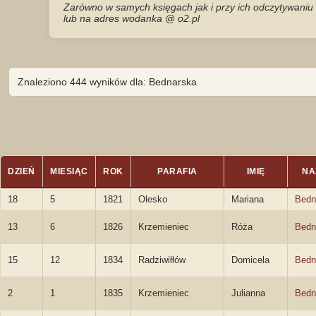
Zarówno w samych księgach jak i przy ich odczytywaniu 
lub na adres wodanka @ o2.pl
Znaleziono 444 wyników dla: Bednarska
DZIEŃ
MIESIĄC
ROK
PARAFIA
IMIĘ
NA
18
5
1821
Olesko
Mariana
Bedn
13
6
1826
Krzemieniec
Róża
Bedn
15
12
1834
Radziwiłłów
Domicela
Bedn
2
1
1835
Krzemieniec
Julianna
Bedn