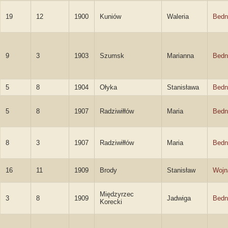
19
12
1900
Kuniów
Waleria
Bedn
9
3
1903
Szumsk
Marianna
Bedn
5
8
1904
Ołyka
Stanisława
Bedn
5
8
1907
Radziwiłłów
Maria
Bedn
8
3
1907
Radziwiłłów
Maria
Bedn
16
11
1909
Brody
Stanisław
Wojn
Międzyrzec
3
8
1909
Jadwiga
Bedn
Korecki