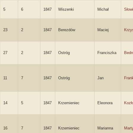
5
6
1847
Wiszenki
Michał
Słow
23
2
1847
Berezdów
Maciej
Krzy
27
2
1847
Ostróg
Franciszka
Bedn
11
7
1847
Ostróg
Jan
Fran
14
5
1847
Krzemieniec
Eleonora
Kozł
16
7
1847
Krzemieniec
Marianna
Mart