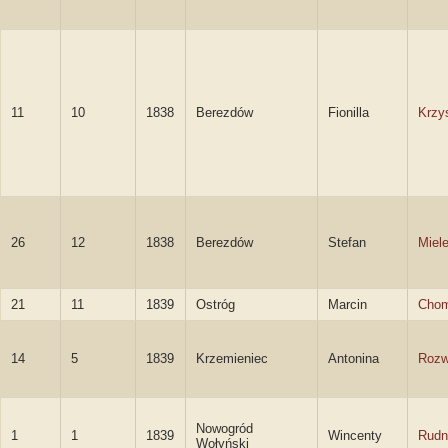
11
10
1838
Berezdów
Fionilla
Krzy
26
12
1838
Berezdów
Stefan
Miel
21
11
1839
Ostróg
Marcin
Chom
14
5
1839
Krzemieniec
Antonina
Roz
Nowogród
1
1
1839
Wincenty
Rudn
Wołyński