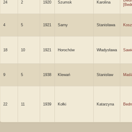
Bied
24
2
1920
Szumsk
Karolina
[Bed
4
5
1921
Sarny
Stanisława
Kos
18
10
1921
Horochów
Władysława
Sawi
9
5
1938
Klewań
Stanisław
Maśl
22
11
1939
Kołki
Katarzyna
Bedn