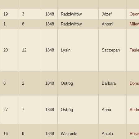
19
3
1848
Radziwiłłów
Józef
Osow
1
8
1848
Radziwiłłów
Antoni
Mile
20
12
1848
Łysin
Szczepan
Tasi
8
2
1848
Ostróg
Barbara
Doma
27
7
1848
Ostróg
Anna
Bedn
16
9
1848
Wiszenki
Aniela
Rosi