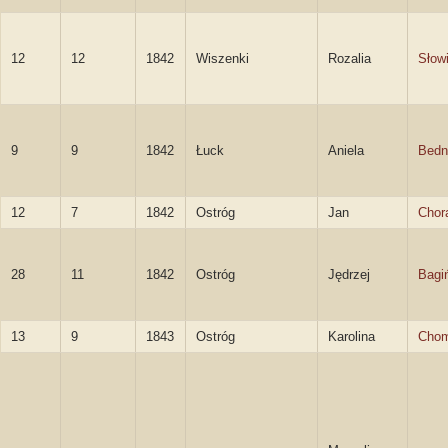
12
12
1842
Wiszenki
Rozalia
Słow
9
9
1842
Łuck
Aniela
Bedn
12
7
1842
Ostróg
Jan
Chor
28
11
1842
Ostróg
Jędrzej
Bagi
13
9
1843
Ostróg
Karolina
Chom