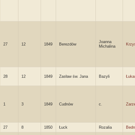
Joanna
27
12
1849
Berezdów
Krzy
Michalina
28
12
1849
Zasław św. Jana
Bazyli
Łuka
1
3
1849
Cudnów
c.
Zarz
27
8
1850
Łuck
Rozalia
Bedn