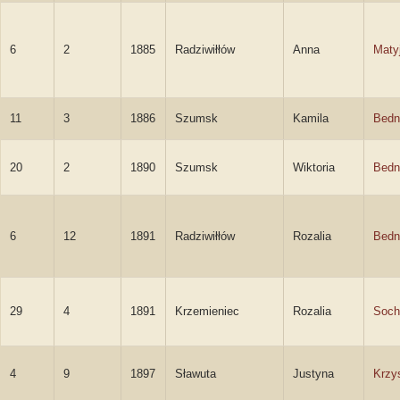
6
2
1885
Radziwiłłów
Anna
Maty
11
3
1886
Szumsk
Kamila
Bedn
20
2
1890
Szumsk
Wiktoria
Bedn
6
12
1891
Radziwiłłów
Rozalia
Bedn
29
4
1891
Krzemieniec
Rozalia
Soch
4
9
1897
Sławuta
Justyna
Krzy