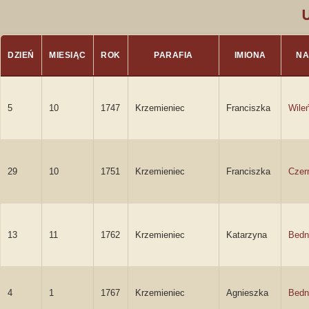
DZIEŃ
MIESIĄC
ROK
PARAFIA
IMIONA
NA
5
10
1747
Krzemieniec
Franciszka
Wile
29
10
1751
Krzemieniec
Franciszka
Czer
13
11
1762
Krzemieniec
Katarzyna
Bedn
4
1
1767
Krzemieniec
Agnieszka
Bedn