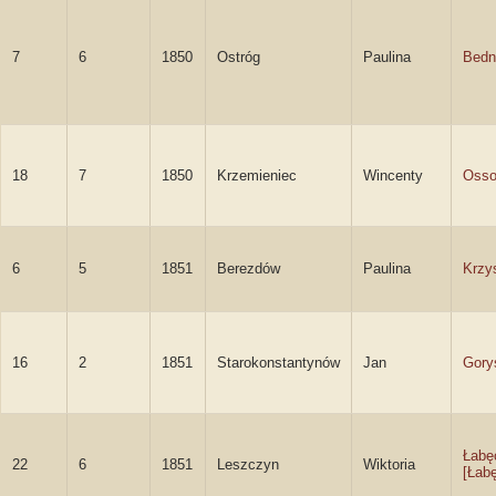
7
6
1850
Ostróg
Paulina
Bedn
18
7
1850
Krzemieniec
Wincenty
Osso
6
5
1851
Berezdów
Paulina
Krzy
16
2
1851
Starokonstantynów
Jan
Gory
Łabę
22
6
1851
Leszczyn
Wiktoria
[Łab