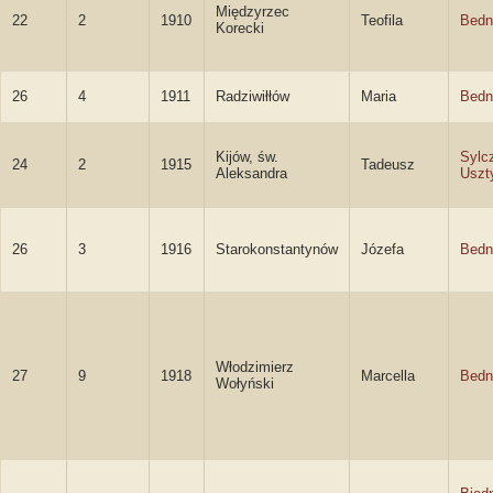
Międzyrzec
22
2
1910
Teofila
Bedn
Korecki
26
4
1911
Radziwiłłów
Maria
Bedn
Kijów, św.
Sylc
24
2
1915
Tadeusz
Aleksandra
Uszt
26
3
1916
Starokonstantynów
Józefa
Bedn
Włodzimierz
27
9
1918
Marcella
Bedn
Wołyński