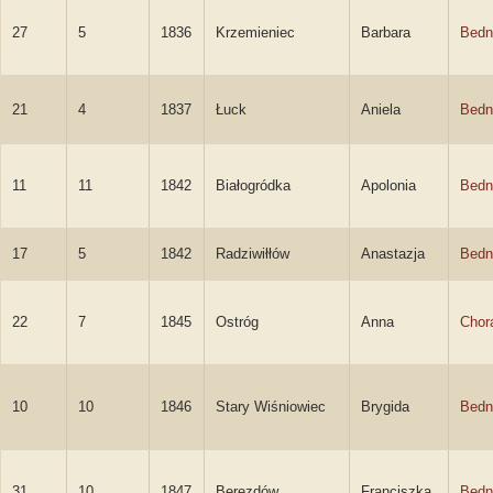
27
5
1836
Krzemieniec
Barbara
Bedn
21
4
1837
Łuck
Aniela
Bedn
11
11
1842
Białogródka
Apolonia
Bedn
17
5
1842
Radziwiłłów
Anastazja
Bedn
22
7
1845
Ostróg
Anna
Chor
10
10
1846
Stary Wiśniowiec
Brygida
Bedn
31
10
1847
Berezdów
Franciszka
Bedn