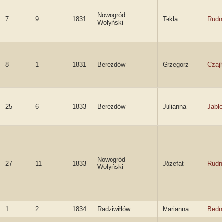
Nowogród
7
9
1831
Tekla
Rudn
Wołyński
8
1
1831
Berezdów
Grzegorz
Czaj
25
6
1833
Berezdów
Julianna
Jabł
Nowogród
27
11
1833
Józefat
Rudn
Wołyński
1
2
1834
Radziwiłłów
Marianna
Bedn