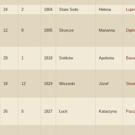
24
2
1804
Stare Sioło
Helena
Łupi
12
8
1805
Skurcze
Marianna
Dąbr
29
1
1818
Snitków
Apolonia
Basa
18
12
1824
Wiszenki
Józef
Słow
26
5
1827
Łuck
Katarzyna
Pasz