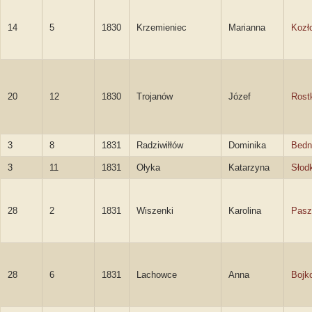
14
5
1830
Krzemieniec
Marianna
Kozł
20
12
1830
Trojanów
Józef
Rost
3
8
1831
Radziwiłłów
Dominika
Bedn
3
11
1831
Ołyka
Katarzyna
Słod
28
2
1831
Wiszenki
Karolina
Pasz
28
6
1831
Lachowce
Anna
Bojk