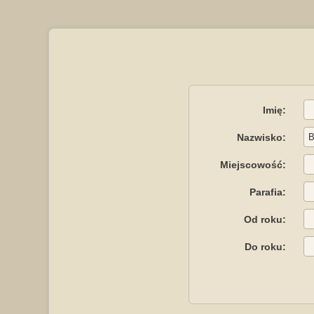
Imię:
Nazwisko:
Miejscowość:
Parafia:
Od roku:
Do roku: