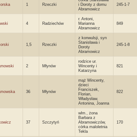
orska
1
Rzeczki
i Doroty z domu
245-1-7
Abramowicz
r. Antoni,
wski
4
Radziechów
Marianna
849
Abramowicz
z konwulsji, syn
Stanisława i
orski
1,5
Rzeczki
245-1-8
Doroty
Abramowicz
rodzice ur.
amowski
2
Młynów
Wincenty i
821
Katarzyna
mąż Wincenty,
dzieci
Franciszek,
amowska
36
Młynów
822
Florian,
Władysław,
Antonina, Joanna
wlm., żona
Barbara z
kowicz
37
Szczytyń
Abramowiczów,
170
córka maloletnia
Tekla