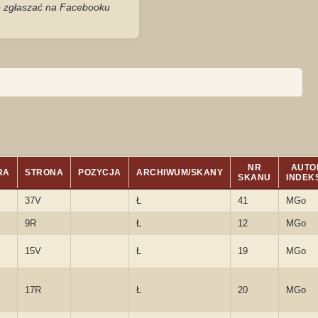
je zgłaszać na Facebooku
NR
AUTO
RA
STRONA
POZYCJA
ARCHIWUM/SKANY
SKANU
INDEK
37V
Ł
41
MGo
9R
Ł
12
MGo
15V
Ł
19
MGo
17R
Ł
20
MGo