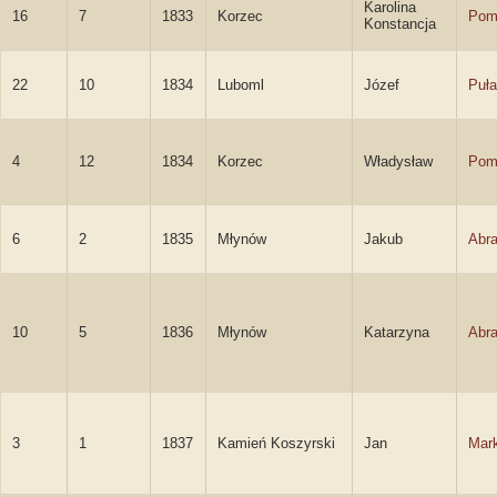
Karolina
16
7
1833
Korzec
Pom
Konstancja
22
10
1834
Luboml
Józef
Puła
4
12
1834
Korzec
Władysław
Pom
6
2
1835
Młynów
Jakub
Abr
10
5
1836
Młynów
Katarzyna
Abr
3
1
1837
Kamień Koszyrski
Jan
Mar