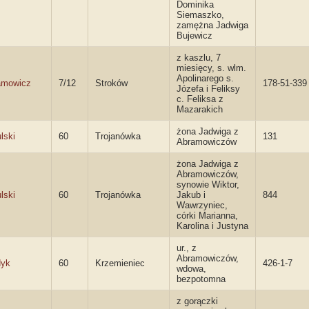
Dominika
Siemaszko,
zamężna Jadwiga
Bujewicz
z kaszlu, 7
miesięcy, s. wlm.
Apolinarego s.
amowicz
7/12
Stroków
178-51-339
Józefa i Feliksy
c. Feliksa z
Mazarakich
żona Jadwiga z
lski
60
Trojanówka
131
Abramowiczów
żona Jadwiga z
Abramowiczów,
synowie Wiktor,
lski
60
Trojanówka
Jakub i
844
Wawrzyniec,
córki Marianna,
Karolina i Justyna
ur., z
Abramowiczów,
dyk
60
Krzemieniec
426-1-7
wdowa,
bezpotomna
z gorączki