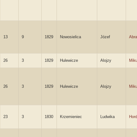
13
9
1829
Nowosielica
Józef
Abr
26
3
1829
Hulewicze
Alojzy
Miku
26
3
1829
Hulewicze
Alojzy
Miku
23
3
1830
Krzemieniec
Ludwika
Hor