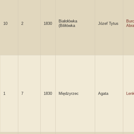
Białołówka
Bur
10
2
1830
Józef Tytus
(Biliłówka
Abr
1
7
1830
Międzyrzec
Agata
Lenk