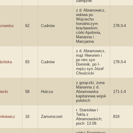
zamężne
z d. Abramowicz,
wdowa po
Wojciechu
horodniczym
ezowska
62
Cudnów
178-3-4
bracławskim,
córki Apolonia,
Marianna i
Marcjanna
z d. Abramowicz,
mąż Hieronim i
po nim syn
dzińska
83
Cudnów
178-3-4
Dominik, po I-
mężu syn Józef
Chruścicki
z gorączki, żona
Marianna z d.
iecki
58
Hulcza
Abramowska
171-1-4
kapitanowa wojsk
polskich
r. Stanisław i
Tekla z
mkiewicz
16
Zamoroczeń
819
Abramowskich;
poch: 13.09.
córka Stanisława