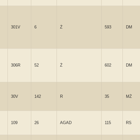
301V
6
Ż
593
DM
306R
52
Ż
602
DM
30V
142
R
35
MŻ
109
26
AGAD
115
RS