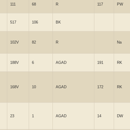
111
68
R
117
PW
517
106
BK
102V
82
R
Na
188V
6
AGAD
191
RK
168V
10
AGAD
172
RK
23
1
AGAD
14
DW