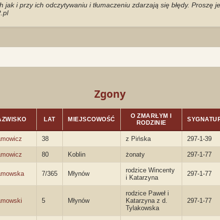
jak i przy ich odczytywaniu i tłumaczeniu zdarzają się błędy. Proszę 
.pl
Zgony
O ZMARŁYM I
AZWISKO
LAT
MIEJSCOWOŚĆ
SYGNATU
RODZINIE
amowicz
38
z Pińska
297-1-39
amowicz
80
Koblin
żonaty
297-1-77
rodzice Wincenty
amowska
7/365
Młynów
297-1-77
i Katarzyna
rodzice Paweł i
amowski
5
Młynów
Katarzyna z d.
297-1-77
Tylakowska