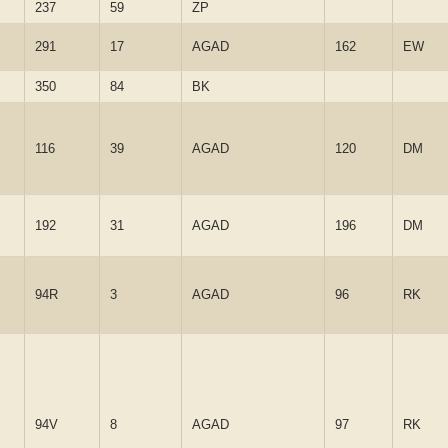
237
59
ZP
291
17
AGAD
162
EW
350
84
BK
116
39
AGAD
120
DM
192
31
AGAD
196
DM
94R
3
AGAD
96
RK
94V
8
AGAD
97
RK