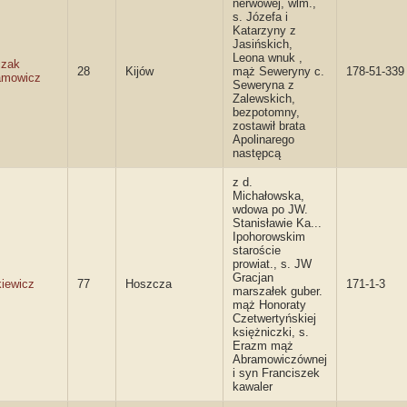
nerwowej, wlm.,
s. Józefa i
Katarzyny z
Jasińskich,
Leona wnuk ,
czak
28
Kijów
mąż Seweryny c.
178-51-339
amowicz
Seweryna z
Zalewskich,
bezpotomny,
zostawił brata
Apolinarego
następcą
z d.
Michałowska,
wdowa po JW.
Stanisławie Ka...
Ipohorowskim
staroście
prowiat., s. JW
Gracjan
iewicz
77
Hoszcza
171-1-3
marszałek guber.
mąż Honoraty
Czetwertyńskiej
księżniczki, s.
Erazm mąż
Abramowiczównej
i syn Franciszek
kawaler