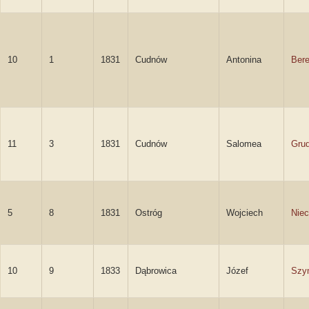
10
1
1831
Cudnów
Antonina
Ber
11
3
1831
Cudnów
Salomea
Gru
5
8
1831
Ostróg
Wojciech
Niec
10
9
1833
Dąbrowica
Józef
Szy