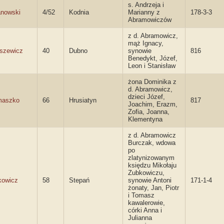
s. Andrzeja i
anowski
4/52
Kodnia
Marianny z
178-3-3
Abramowiczów
z d. Abramowicz,
mąż Ignacy,
oszewicz
40
Dubno
synowie
816
Benedykt, Józef,
Leon i Stanisław
żona Dominika z
d. Abramowicz,
dzieci Józef,
maszko
66
Hrusiatyn
817
Joachim, Erazm,
Zofia, Joanna,
Klementyna
z d. Abramowicz
Burczak, wdowa
po
zlatynizowanym
księdzu Mikołaju
Zubkowiczu,
kowicz
58
Stepań
synowie Antoni
171-1-4
żonaty, Jan, Piotr
i Tomasz
kawalerowie,
córki Anna i
Julianna