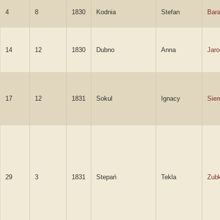
4
8
1830
Kodnia
Stefan
Bar
14
12
1830
Dubno
Anna
Jar
17
12
1831
Sokul
Ignacy
Sie
29
3
1831
Stepań
Tekla
Zub