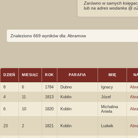
Zarówno w samych księgach 
lub na adres wodanka @ o2
Znaleziono 669 wyników dla: Abramow
DZIEŃ
MIESIĄC
ROK
PARAFIA
IMIĘ
N
8
6
1784
Dubno
Ignacy
Abr
4
11
1813
Koblin
Józef
Abr
Michalina
6
10
1820
Koblin
Abr
Aniela
23
2
1821
Koblin
Ludwik
Abr