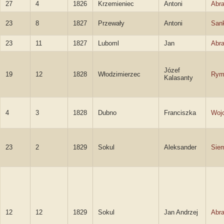
27
4
1826
Krzemieniec
Antoni
Abr
23
8
1827
Przewały
Antoni
San
23
11
1827
Luboml
Jan
Abr
Józef
19
12
1828
Włodzimierzec
Rym
Kalasanty
4
3
1828
Dubno
Franciszka
Woj
23
2
1829
Sokul
Aleksander
Sie
12
12
1829
Sokul
Jan Andrzej
Abr