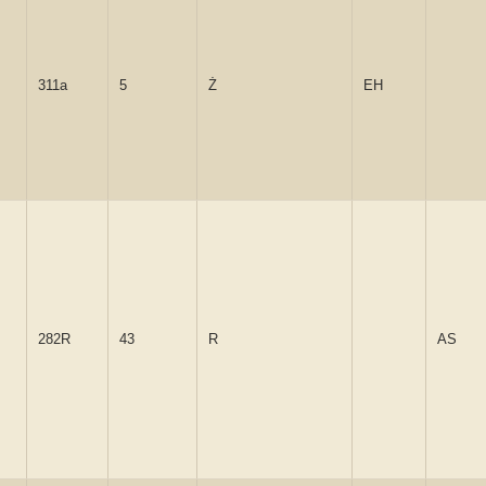
311a
5
Ż
EH
282R
43
R
AS