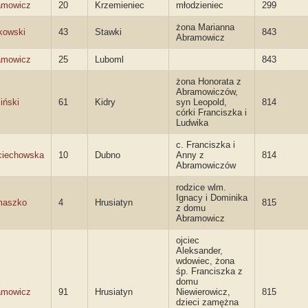
amowicz
20
Krzemieniec
młodzieniec
299
żona Marianna
kowski
43
Stawki
843
Abramowicz
amowicz
25
Luboml
843
żona Honorata z
Abramowiczów,
iński
61
Kidry
syn Leopold,
814
córki Franciszka i
Ludwika
c. Franciszka i
ciechowska
10
Dubno
Anny z
814
Abramowiczów
rodzice wlm.
Ignacy i Dominika
maszko
4
Hrusiatyn
815
z domu
Abramowicz
ojciec
Aleksander,
wdowiec, żona
śp. Franciszka z
domu
amowicz
91
Hrusiatyn
Niewierowicz,
815
dzieci zamężna