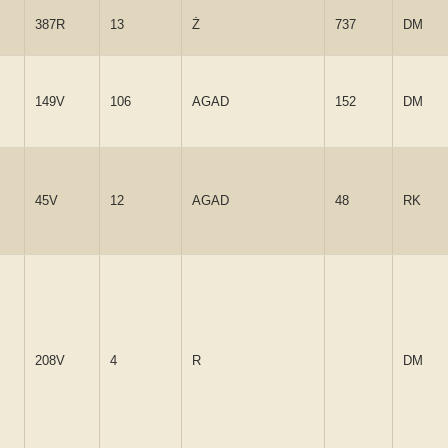
387R
13
Ż
737
DM
149V
106
AGAD
152
DM
45V
12
AGAD
48
RK
208V
4
R
DM