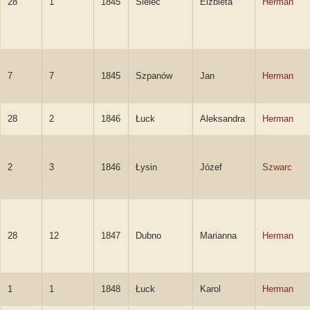
28
1
1845
Sielec
Elżbieta
Herman
7
7
1845
Szpanów
Jan
Herman
28
2
1846
Łuck
Aleksandra
Herman
2
3
1846
Łysin
Józef
Szwarc
28
12
1847
Dubno
Marianna
Herman
1
1
1848
Łuck
Karol
Herman