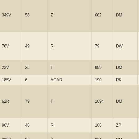
349V
58
Ż
662
DM
76V
49
R
79
DW
22V
25
T
859
DM
185V
6
AGAD
190
RK
62R
79
T
1094
DM
96V
46
R
106
ZP