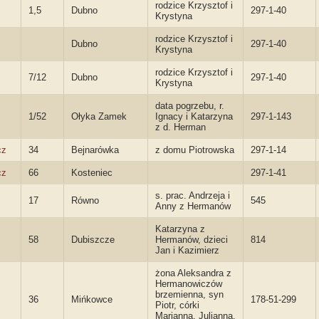
rodzice Krzysztof i
1,5
Dubno
297-1-40
Krystyna
rodzice Krzysztof i
Dubno
297-1-40
Krystyna
rodzice Krzysztof i
7/12
Dubno
297-1-40
Krystyna
data pogrzebu, r.
1/52
Ołyka Zamek
Ignacy i Katarzyna
297-1-143
z d. Herman
cz
34
Bejnarówka
z domu Piotrowska
297-1-14
cz
66
Kosteniec
297-1-41
s. prac. Andrzeja i
17
Równo
545
Anny z Hermanów
Katarzyna z
58
Dubiszcze
Hermanów, dzieci
814
Jan i Kazimierz
żona Aleksandra z
Hermanowiczów
brzemienna, syn
36
Mińkowce
178-51-299
Piotr, córki
Marianna, Julianna,