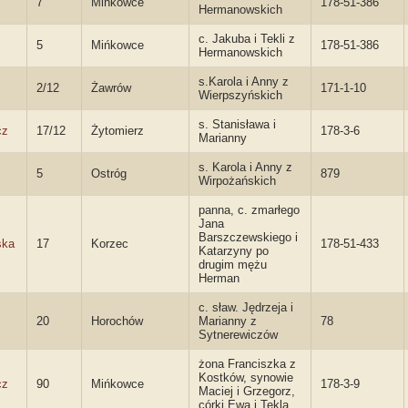
7
Mińkowce
178-51-386
Hermanowskich
c. Jakuba i Tekli z
5
Mińkowce
178-51-386
Hermanowskich
s.Karola i Anny z
2/12
Żawrów
171-1-10
Wierpszyńskich
s. Stanisława i
cz
17/12
Żytomierz
178-3-6
Marianny
s. Karola i Anny z
5
Ostróg
879
Wirpożańskich
panna, c. zmarłego
Jana
Barszczewskiego i
ska
17
Korzec
178-51-433
Katarzyny po
drugim mężu
Herman
c. sław. Jędrzeja i
20
Horochów
Marianny z
78
Sytnerewiczów
żona Franciszka z
Kostków, synowie
cz
90
Mińkowce
178-3-9
Maciej i Grzegorz,
córki Ewa i Tekla