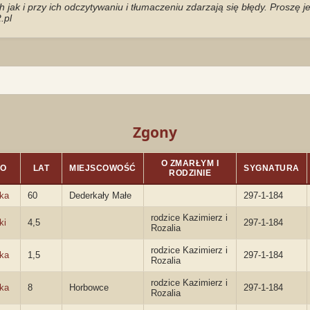
jak i przy ich odczytywaniu i tłumaczeniu zdarzają się błędy. Proszę 
.pl
Zgony
O ZMARŁYM I
KO
LAT
MIEJSCOWOŚĆ
SYGNATURA
RODZINIE
ka
60
Dederkały Małe
297-1-184
rodzice Kazimierz i
ki
4,5
297-1-184
Rozalia
rodzice Kazimierz i
ka
1,5
297-1-184
Rozalia
rodzice Kazimierz i
ka
8
Horbowce
297-1-184
Rozalia