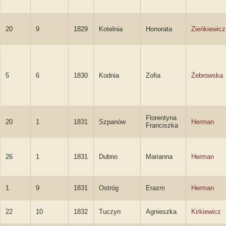
20
9
1829
Kotelnia
Honorata
Zieńkiewicz
5
6
1830
Kodnia
Zofia
Żebrowska
Florentyna
20
1
1831
Szpanów
Herman
Franciszka
26
1
1831
Dubno
Marianna
Herman
1
9
1831
Ostróg
Erazm
Herman
22
10
1832
Tuczyn
Agnieszka
Kirkiewicz