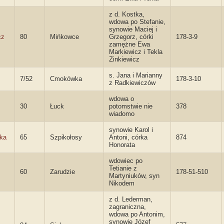
z d. Kostka,
wdowa po Stefanie,
synowie Maciej i
cz
80
Mińkowce
Grzegorz, córki
178-3-9
zamężne Ewa
Markiewicz i Tekla
Zinkiewicz
s. Jana i Marianny
7/52
Cmokówka
178-3-10
z Radkiewiczów
wdowa o
30
Łuck
potomstwie nie
378
wiadomo
synowie Karol i
ka
65
Szpikołosy
Antoni, córka
874
Honorata
wdowiec po
Tetianie z
60
Zarudzie
178-51-510
Martyniuków, syn
Nikodem
z d. Lederman,
zagraniczna,
wdowa po Antonim,
synowie Józef