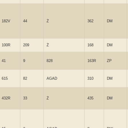
182V
44
Ż
362
DM
100R
209
Ż
168
DM
41
9
828
163R
ZP
615
82
AGAD
310
DM
432R
33
Ż
435
DM