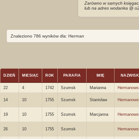
Zarówno w samych księgach 
lub na adres wodanka @ o2
Znaleziono 786 wyników dla: Herman
DZIEŃ
MIESIĄC
ROK
PARAFIA
IMIĘ
NAZWIS
22
4
1742
Szumsk
Marianna
Hermanows
14
10
1755
Szumsk
Stanisław
Hermanows
19
10
1755
Szumsk
Marcjanna
Hermanows
26
10
1755
Szumsk
Hermanows