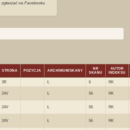
je zgłaszać na Facebooku
NR
AUTOR
STRONA
POZYCJA
ARCHIWUM/SKANY
SKANU
INDEKSU
3R
Ł
6
RK
24V
Ł
56
RK
24V
Ł
56
RK
24V
Ł
56
RK