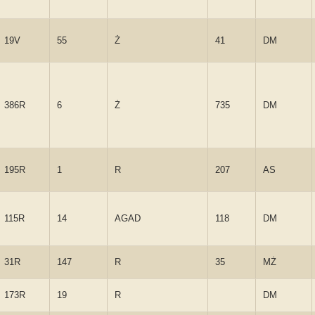
19V
55
Ż
41
DM
386R
6
Ż
735
DM
195R
1
R
207
AS
115R
14
AGAD
118
DM
31R
147
R
35
MŻ
173R
19
R
DM