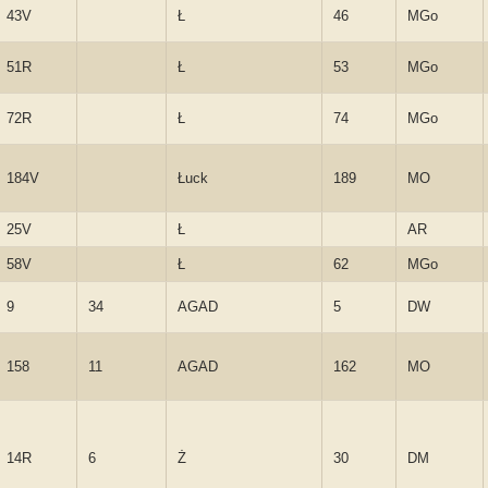
43V
Ł
46
MGo
51R
Ł
53
MGo
72R
Ł
74
MGo
184V
Łuck
189
MO
25V
Ł
AR
58V
Ł
62
MGo
9
34
AGAD
5
DW
158
11
AGAD
162
MO
14R
6
Ż
30
DM