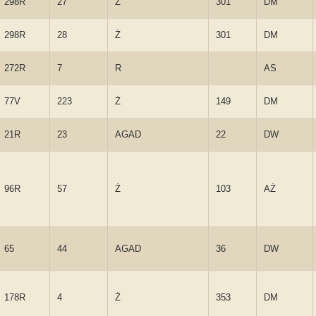
298R
27
Ż
301
DM
298R
28
Ż
301
DM
272R
7
R
AS
77V
223
Ż
149
DM
21R
23
AGAD
22
DW
96R
57
Ż
103
AŻ
65
44
AGAD
36
DW
178R
4
Ż
353
DM