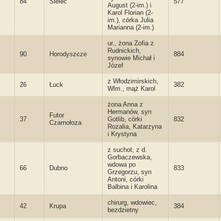
84
Sielec
577
August (2-im.) i
Karol Florian (2-
im.), córka Julia
Marianna (2-im.)
ur., żona Zofia z
Rudnickich,
90
Horodyszcze
884
synowie Michał i
Józef
z Włodzimirskich,
26
Łuck
382
Wlm., mąż Karol
żona Anna z
Hermanów, syn
Futor
37
Gotlib, córki
832
Czarnołoza
Rozalia, Katarzyna
i Krystyna
z suchot, z d.
Gorbaczewska,
wdowa po
66
Dubno
833
Grzegorzu, syn
Antoni, córki
Balbina i Karolina
chirurg, wdowiec,
42
Krupa
384
bezdzietny