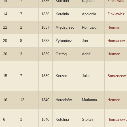
14
7
1836
Kotelnia
Kajetan
Zinkiewicz
14
7
1836
Kotelnia
Apolonia
Zinkiewicz
22
2
1837
Międzyrzec
Romuald
Herman
20
8
1838
Żytomierz
Jan
Hermanowi
26
3
1839
Ostróg
Adolf
Herman
15
7
1839
Korzec
Julia
Barszczew
16
12
1840
Horochów
Marianna
Herman
6
1
1840
Kotelnia
Stefan
Hermanowi