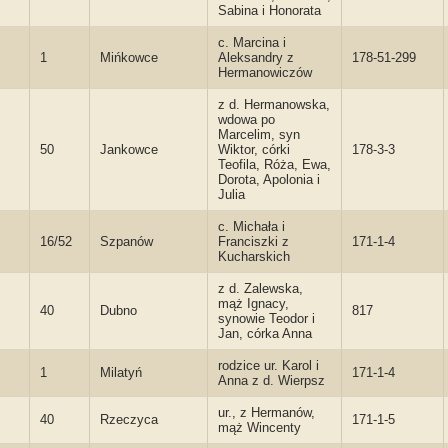
Sabina i Honorata
c. Marcina i
1
Mińkowce
Aleksandry z
178-51-299
Hermanowiczów
z d. Hermanowska,
wdowa po
Marcelim, syn
50
Jankowce
Wiktor, córki
178-3-3
Teofila, Róża, Ewa,
Dorota, Apolonia i
Julia
c. Michała i
16/52
Szpanów
Franciszki z
171-1-4
Kucharskich
z d. Zalewska,
mąż Ignacy,
40
Dubno
817
synowie Teodor i
Jan, córka Anna
rodzice ur. Karol i
1
Milatyń
171-1-4
Anna z d. Wierpsz
ur., z Hermanów,
40
Rzeczyca
171-1-5
mąż Wincenty