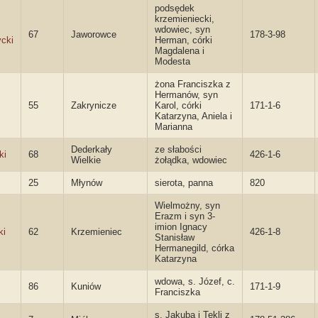
podsędek
krzemieniecki,
wdowiec, syn
67
Jaworowce
178-3-98
ycki
Herman, córki
Magdalena i
Modesta
żona Franciszka z
Hermanów, syn
55
Zakrynicze
Karol, córki
171-1-6
Katarzyna, Aniela i
Marianna
Dederkały
ze słabości
ki
68
426-1-6
Wielkie
żołądka, wdowiec
25
Młynów
sierota, panna
820
Wielmożny, syn
Erazm i syn 3-
imion Ignacy
ki
62
Krzemieniec
426-1-8
Stanisław
Hermanegild, córka
Katarzyna
wdowa, s. Józef, c.
86
Kuniów
171-1-9
Franciszka
s. Jakuba i Tekli z