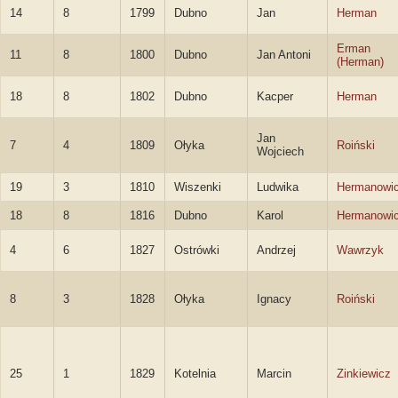
14
8
1799
Dubno
Jan
Herman
Erman
11
8
1800
Dubno
Jan Antoni
(Herman)
18
8
1802
Dubno
Kacper
Herman
Jan
7
4
1809
Ołyka
Roiński
Wojciech
19
3
1810
Wiszenki
Ludwika
Hermanowi
18
8
1816
Dubno
Karol
Hermanowi
4
6
1827
Ostrówki
Andrzej
Wawrzyk
8
3
1828
Ołyka
Ignacy
Roiński
25
1
1829
Kotelnia
Marcin
Zinkiewicz