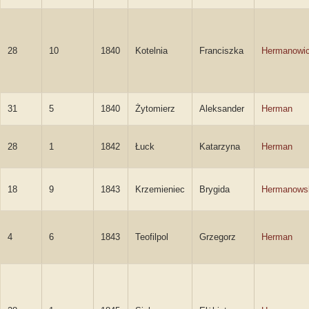
28
10
1840
Kotelnia
Franciszka
Hermanowi
31
5
1840
Żytomierz
Aleksander
Herman
28
1
1842
Łuck
Katarzyna
Herman
18
9
1843
Krzemieniec
Brygida
Hermanows
4
6
1843
Teofilpol
Grzegorz
Herman