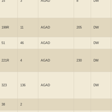
15
3
AGAD
8
DW
199R
11
AGAD
205
DW
51
46
AGAD
DW
221R
4
AGAD
230
DM
323
136
AGAD
DW
38
2