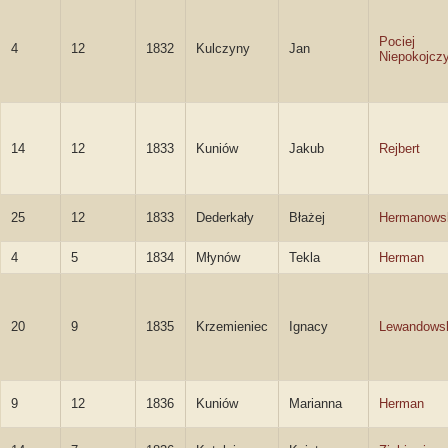
Pociej
4
12
1832
Kulczyny
Jan
Niepokojcz
14
12
1833
Kuniów
Jakub
Rejbert
25
12
1833
Dederkały
Błażej
Hermanows
4
5
1834
Młynów
Tekla
Herman
20
9
1835
Krzemieniec
Ignacy
Lewandows
9
12
1836
Kuniów
Marianna
Herman