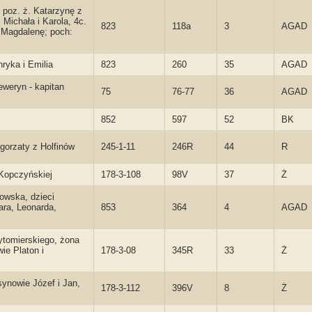
, poz. ż. Katarzynę z
Michała i Karola, 4c.
823
118a
3
AGAD
i Magdalenę; poch:
ryka i Emilia
823
260
35
AGAD
weryn - kapitan
75
76-77
36
AGAD
852
597
52
BK
łgorzaty z Holfinów
245-1-11
246R
44
R
 Kopczyńskiej
178-3-108
98V
37
Ż
owska, dzieci
bara, Leonarda,
853
364
4
AGAD
ytomierskiego, żona
ie Platon i
178-3-08
345R
33
Ż
synowie Józef i Jan,
178-3-112
396V
8
Ż