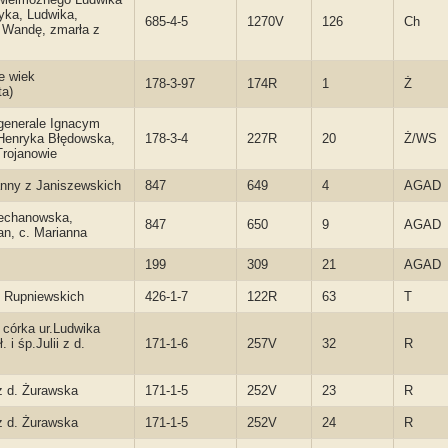
yka, Ludwika,
685-4-5
1270V
126
Ch
i Wandę, zmarła z
e wiek
178-3-97
174R
1
Ż
ta)
generale Ignacym
 Henryka Błędowska,
178-3-4
227R
20
Ż/WS
rojanowie
anny z Janiszewskich
847
649
4
AGAD
iechanowska,
847
650
9
AGAD
an, c. Marianna
199
309
21
AGAD
 z Rupniewskich
426-1-7
122R
63
T
córka ur.Ludwika
i śp.Julii z d.
171-1-6
257V
32
R
 z d. Żurawska
171-1-5
252V
23
R
 z d. Żurawska
171-1-5
252V
24
R