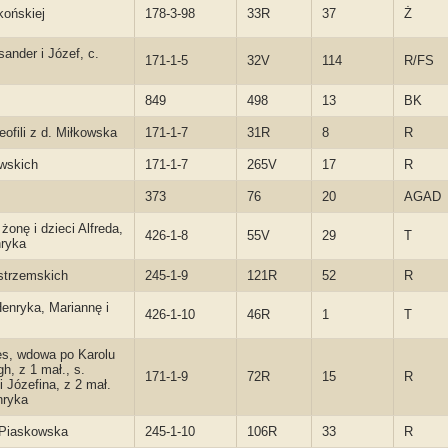
końskiej
178-3-98
33R
37
Ż
ander i Józef, c.
171-1-5
32V
114
R/FS
849
498
13
BK
eofili z d. Miłkowska
171-1-7
31R
8
R
awskich
171-1-7
265V
17
R
373
76
20
AGAD
onę i dzieci Alfreda,
426-1-8
55V
29
T
nryka
ostrzemskich
245-1-9
121R
52
R
Henryka, Mariannę i
426-1-10
46R
1
T
lies, wdowa po Karolu
h, z 1 mał., s.
171-1-9
72R
15
R
i Józefina, z 2 mał.
nryka
 Piaskowska
245-1-10
106R
33
R