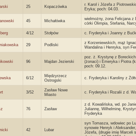
r. Karol i Józefa z Piotrowski
arski
25
Kopaczówka
Eryka; poch: 04.03.
wielmożny, żona Felicjana z 
anowski
45
Michałówka
córki Olimpia, Stefania, Nar
zberg
4/12
Stołpów
c. Fryderyka i Joanny z Buć
z Korzeniewskich, mąż Ignacy
niakowska
29
Podliski
Wandalina i Henryka, syn Fe
poz. ż. Krystynę z Boreckich
ikowski
96
Majdan Jezierski
(żonaci) i Emeryka i Piotra (k
poch: 09.12.
Międzyrzecz
ewska
6/12
c. Fryderyka i Karoliny z Żół
Ostrogski
Zasław Nowe
rt
3/52
c. Fryderyka i Rozalii z d. 
Miasto
z d. Kowalińska, wd. po Janie
sz
76
Zasław
Juliannę, Wilhelminę, Krysty
Fryderyka
syn Tomasza, wdowiec po Lu
synowie Henryk i Aleksander,
nicki
42
Lubar
Józefa, (drugie imię Marceli