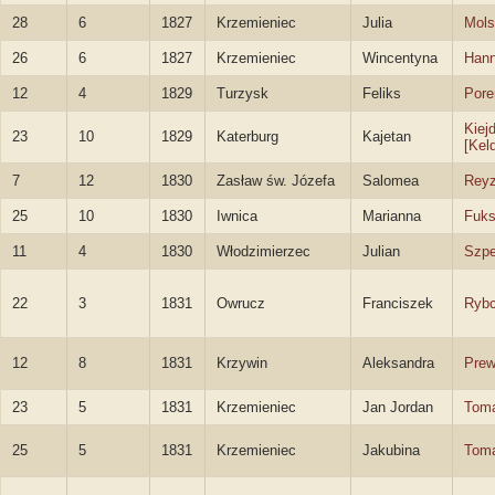
28
6
1827
Krzemieniec
Julia
Mols
26
6
1827
Krzemieniec
Wincentyna
Han
12
4
1829
Turzysk
Feliks
Pore
Kiej
23
10
1829
Katerburg
Kajetan
[Kel
7
12
1830
Zasław św. Józefa
Salomea
Reyz
25
10
1830
Iwnica
Marianna
Fuk
11
4
1830
Włodzimierzec
Julian
Szpe
22
3
1831
Owrucz
Franciszek
Rybc
12
8
1831
Krzywin
Aleksandra
Prew
23
5
1831
Krzemieniec
Jan Jordan
Tom
25
5
1831
Krzemieniec
Jakubina
Tom