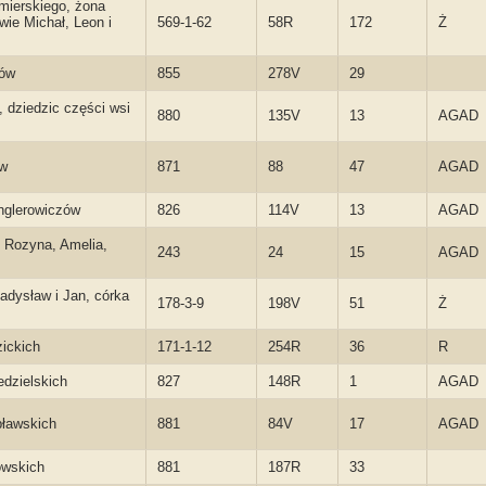
mierskiego, żona
ie Michał, Leon i
569-1-62
58R
172
Ż
ków
855
278V
29
 dziedzic części wsi
880
135V
13
AGAD
ów
871
88
47
AGAD
ynglerowiczów
826
114V
13
AGAD
i Rozyna, Amelia,
243
24
15
AGAD
adysław i Jan, córka
178-3-9
198V
51
Ż
zickich
171-1-12
254R
36
R
edzielskich
827
148R
1
AGAD
pławskich
881
84V
17
AGAD
owskich
881
187R
33