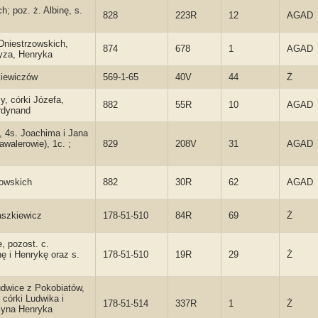
ch; poz. ż. Albinę, s.
828
223R
12
AGAD
Dniestrzowskich,
874
678
1
AGAD
cyza, Henryka
kiewiczów
569-1-65
40V
44
Ż
, córki Józefa,
882
55R
10
AGAD
rdynand
, 4s. Joachima i Jana
awalerowie), 1c. ;
829
208V
31
AGAD
towskich
882
30R
62
AGAD
Waszkiewicz
178-51-510
84R
69
Ż
, pozost. c.
nę i Henrykę oraz s.
178-51-510
19R
29
Ż
dwice z Pokobiatów,
 córki Ludwika i
178-51-514
337R
1
Ż
 syna Henryka