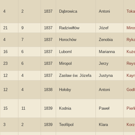
4
2
1837
Dąbrowica
Antoni
Toka
21
9
1837
Radziwiłłów
Józef
Miro
4
7
1837
Horochów
Zenobia
Ryk
16
6
1837
Luboml
Marianna
Kuże
23
6
1837
Miropol
Jerzy
Reys
12
4
1837
Zasław św. Józefa
Justyna
Kay
12
4
1838
Hołoby
Antoni
Godl
15
11
1839
Kodnia
Paweł
Pień
3
2
1839
Teofilpol
Klara
Korz