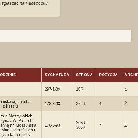
je zgłaszać na Facebooku
ODZINIE
SYGNATURA
STRONA
POZYCJA
ARCHI
297-1-39
10R
Ł
anisława, Jakuba,
178-3-93
272R
4
Ż
, z kaszlu
yka z Moszyńskich
syna JW. Piotra hr.
305R-
oanną hr. Moszyńską
178-3-93
7
Ż
305V
 Marszałka Guberni
nych lat na piersi