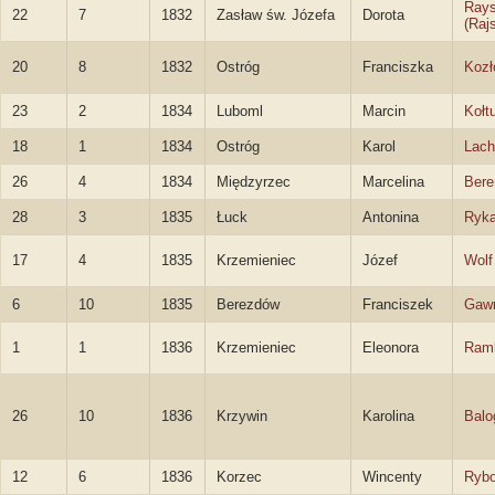
Rays
22
7
1832
Zasław św. Józefa
Dorota
(Rajs
20
8
1832
Ostróg
Franciszka
Kozł
23
2
1834
Luboml
Marcin
Kołt
18
1
1834
Ostróg
Karol
Lach
26
4
1834
Międzyrzec
Marcelina
Bere
28
3
1835
Łuck
Antonina
Ryk
17
4
1835
Krzemieniec
Józef
Wolf
6
10
1835
Berezdów
Franciszek
Gawr
1
1
1836
Krzemieniec
Eleonora
Ram
26
10
1836
Krzywin
Karolina
Balo
12
6
1836
Korzec
Wincenty
Rybo