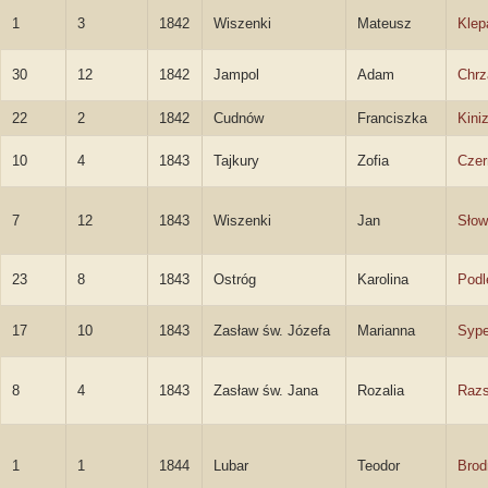
1
3
1842
Wiszenki
Mateusz
Klep
30
12
1842
Jampol
Adam
Chrz
22
2
1842
Cudnów
Franciszka
Kini
10
4
1843
Tajkury
Zofia
Czer
7
12
1843
Wiszenki
Jan
Słow
23
8
1843
Ostróg
Karolina
Podl
17
10
1843
Zasław św. Józefa
Marianna
Sype
8
4
1843
Zasław św. Jana
Rozalia
Raz
1
1
1844
Lubar
Teodor
Brod