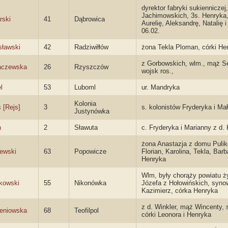
dyrektor fabryki sukienniczej
Jachimowskich, 3s. Henryka, 
rski
41
Dąbrowica
Aurelię, Aleksandrę, Natalię 
06.02.
sławski
42
Radziwiłłów
żona Tekla Ploman, córki Hen
z Gorbowskich, wlm., mąż Se
aczewska
26
Rzyszczów
wojsk ros.,
l
53
Luboml
ur. Mandryka
Kolonia
 [Rejs]
3
s. kolonistów Fryderyka i Ma
Justynówka
n
2
Sławuta
c. Fryderyka i Marianny z d.
żona Anastazja z domu Pulik
ewski
63
Popowicze
Florian, Karolina, Tekla, Bar
Henryka
Wlm, były chorąży powiatu ż
kowski
55
Nikonówka
Józefa z Hołowińskich, synow
Kazimierz, córka Henryka
z d. Winkler, mąż Wincenty, 
eniowska
68
Teofilpol
córki Leonora i Henryka