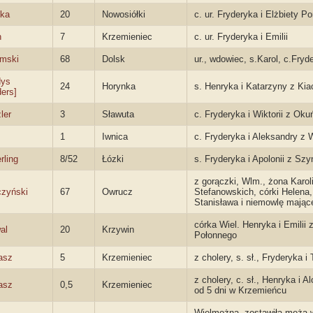
ka
20
Nowosiółki
c. ur. Fryderyka i Elżbiety P
n
7
Krzemieniec
c. ur. Fryderyka i Emilii
mski
68
Dolsk
ur., wdowiec, s.Karol, c.Fryd
dys
24
Horynka
s. Henryka i Katarzyny z Kia
ders]
ler
3
Sławuta
c. Fryderyka i Wiktorii z Ok
s
1
Iwnica
c. Fryderyka i Aleksandry z
rling
8/52
Łózki
s. Fryderyka i Apolonii z Szy
z gorączki, Wlm., żona Karol
zyński
67
Owrucz
Stefanowskich, córki Helena,
Stanisława i niemowlę mające
córka Wiel. Henryka i Emilii 
al
20
Krzywin
Połonnego
asz
5
Krzemieniec
z cholery, s. sł., Fryderyka i
z cholery, c. sł., Henryka i 
asz
0,5
Krzemieniec
od 5 dni w Krzemieńcu
Wielmożna, zostawiła męża 