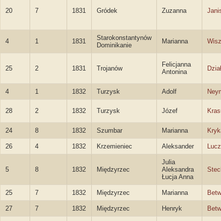
20
7
1831
Gródek
Zuzanna
Jani
Starokonstantynów
4
1
1831
Marianna
Wisz
Dominikanie
Felicjanna
25
2
1831
Trojanów
Dzia
Antonina
4
1
1832
Turzysk
Adolf
Ney
28
2
1832
Turzysk
Józef
Kras
24
8
1832
Szumbar
Marianna
Kryk
26
4
1832
Krzemieniec
Aleksander
Lucz
Julia
5
8
1832
Międzyrzec
Aleksandra
Stec
Łucja Anna
25
7
1832
Międzyrzec
Marianna
Bet
27
7
1832
Międzyrzec
Henryk
Bet