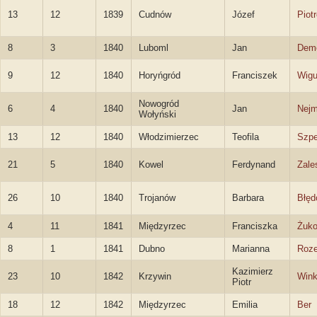
13
12
1839
Cudnów
Józef
Piot
8
3
1840
Luboml
Jan
Dem
9
12
1840
Horyńgród
Franciszek
Wigu
Nowogród
6
4
1840
Jan
Nejm
Wołyński
13
12
1840
Włodzimierzec
Teofila
Szpe
21
5
1840
Kowel
Ferdynand
Zale
26
10
1840
Trojanów
Barbara
Błęd
4
11
1841
Międzyrzec
Franciszka
Żuk
8
1
1841
Dubno
Marianna
Roze
Kazimierz
23
10
1842
Krzywin
Wink
Piotr
18
12
1842
Międzyrzec
Emilia
Ber