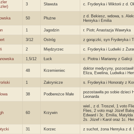
zler
3
Sławuta
c. Fryderyka i Wiktorii z d. O
zler)
z d. Bekiesz, wdowa, s. Aleks
owska
50
Płużne
Henryka i Emilia
un
1
Jagodzin
r. Piotr, Anastazja Wawryka
ert
3/12
Ostróg
z gorączki, syn Fryderyka i T
ń
2
Międzyrzec
c. Fryderyka i Ludwiki z Żur
anowska
1,5/12
Łuck
c. Piotra i Marianny z Galicji
doktor medycyny, pozostawił ż
48
Krzemieniec
Eliza, Ewelina, Ludwika i He
oński
1
Zakrynicze
s. Fryderyka i Honoraty z K
pozostawiła po sobie dzieci 
lowa
38
Podbereżce Małe
Leonarda
wiel., z d. Troszel, 1 voto F
Flies, 2 voto mąż Józef Balog
gh
60
Krzywin
Edward i 3c. Emilia, Matylda 
2s. Józef i Karol oraz 1c. He
tycki
31
Korzec
z suchot, żona Henryka z d.