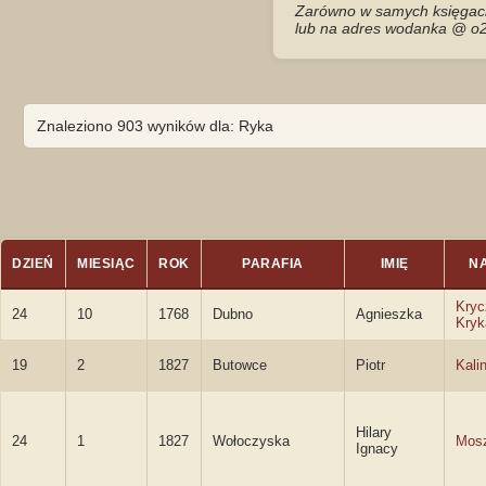
Zarówno w samych księgach 
lub na adres wodanka @ o2
Znaleziono 903 wyników dla: Ryka
DZIEŃ
MIESIĄC
ROK
PARAFIA
IMIĘ
N
Kryc
24
10
1768
Dubno
Agnieszka
Kry
19
2
1827
Butowce
Piotr
Kali
Hilary
24
1
1827
Wołoczyska
Mosz
Ignacy