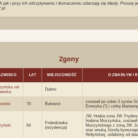
jak i przy ich odczytywaniu i tłumaczeniu zdarzają się błędy. Proszę 
.pl
Zgony
AZWISKO
LAT
MIEJSCOWOŚĆ
O ZMARŁYM I R
zyńska vel
Dubno
kawska
zostawił po sobie 3 synów St
nowski
70
Butowce
Emeryka (?) i córkę Mariannę
JW. Hrabia żona JW. Fryder
hrabina Moszyńska, zostawił 
Friderikówka
yński
64
Muszyńskiego z żoną JW. J
(rezydencja)
oraz wnuką Józefą bywszego
Wołyńskiej, osłabiony od daw