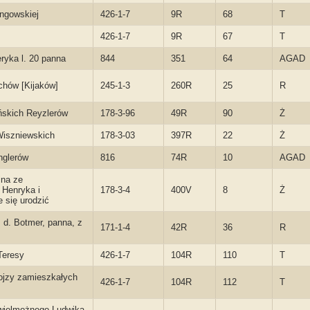
ongowskiej
426-1-7
9R
68
T
426-1-7
9R
67
T
eryka l. 20 panna
844
351
64
AGAD
chów [Kijaków]
245-1-3
260R
25
R
uńskich Reyzlerów
178-3-96
49R
90
Ż
 Wiszniewskich
178-3-03
397R
22
Ż
nglerów
816
74R
10
AGAD
ina ze
 Henryka i
178-3-4
400V
8
Ż
 się urodzić
z d. Botmer, panna, z
171-1-4
42R
36
R
 Teresy
426-1-7
104R
110
T
Alojzy zamieszkałych
426-1-7
104R
112
T
wielmożnego Ludwika