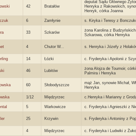
deputat Sądu Głównego Żyto
rowski
42
Bratałów
Henryka z Rakowskich, synow
Henryk, córka Joanna
czuk
6
Zamłynie
s. Kiryka i Teresy z Bonczu
żona Karolina z Budzyńskich,
ra
33
Szkarów
Szkarowa, córka Henryka
et
4
Chutor W...
s. Henryka i Józefy z Holak
rling
14
Łózki
c. Fryderyka i Apolonii z Sz
żona Alojza de Tournoir, córk
ski
46
Lubitów
Palmira i Henryka
mąż Jan, synowie Michał, Wł
owska
60
Słobodyszcze
Henryka
owska
1/12
Międzyrzec
c.Henryka i Marianny z Grod
ntal
5
Warkowicze
c. Fryderyka i Agnieszki z Ni
ler
25
Krzywin
s. Fryderyka i Antoniny z Po
4
Międzyrzec
c. Fryderyka i Ludwiki z Żuk