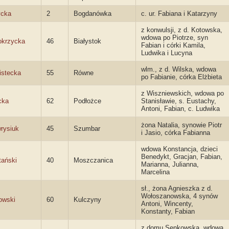
ycka
2
Bogdanówka
c. ur. Fabiana i Katarzyny
z konwulsji, z d. Kotowska,
wdowa po Piotrze, syn
okrzycka
46
Białystok
Fabian i córki Kamila,
Ludwika i Lucyna
wlm., z d. Wilska, wdowa
istecka
55
Równe
po Fabianie, córka Elżbieta
z Wiszniewskich, wdowa po
cka
62
Podłożce
Stanisławie, s. Eustachy,
Antoni, Fabian, c. Ludwika
żona Natalia, synowie Piotr
rysiuk
45
Szumbar
i Jasio, córka Fabianna
wdowa Konstancja, dzieci
Benedykt, Gracjan, Fabian,
tański
40
Moszczanica
Marianna, Julianna,
Marcelina
sł., żona Agnieszka z d.
Wołoszanowska, 4 synów
owski
60
Kulczyny
Antoni, Wincenty,
Konstanty, Fabian
z domu Senkowska, wdowa