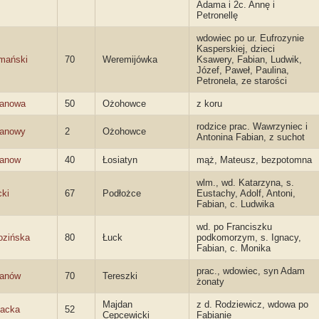
Adama i 2c. Annę i
Petronellę
wdowiec po ur. Eufrozynie
Kasperskiej, dzieci
mański
70
Weremijówka
Ksawery, Fabian, Ludwik,
Józef, Paweł, Paulina,
Petronela, ze starości
ianowa
50
Ożohowce
z koru
rodzice prac. Wawrzyniec i
ianowy
2
Ożohowce
Antonina Fabian, z suchot
ianow
40
Łosiatyn
mąż, Mateusz, bezpotomna
wlm., wd. Katarzyna, s.
cki
67
Podłożce
Eustachy, Adolf, Antoni,
Fabian, c. Ludwika
wd. po Franciszku
ozińska
80
Łuck
podkomorzym, s. Ignacy,
Fabian, c. Monika
prac., wdowiec, syn Adam
ianów
70
Tereszki
żonaty
Majdan
z d. Rodziewicz, wdowa po
backa
52
Cepcewicki
Fabianie