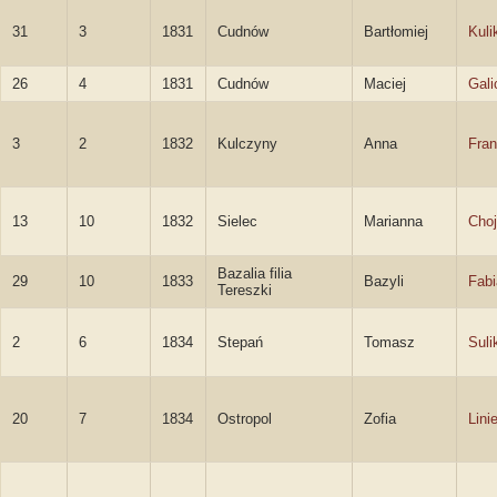
31
3
1831
Cudnów
Bartłomiej
Kuli
26
4
1831
Cudnów
Maciej
Gali
3
2
1832
Kulczyny
Anna
Fra
13
10
1832
Sielec
Marianna
Cho
Bazalia filia
29
10
1833
Bazyli
Fab
Tereszki
2
6
1834
Stepań
Tomasz
Suli
20
7
1834
Ostropol
Zofia
Lini