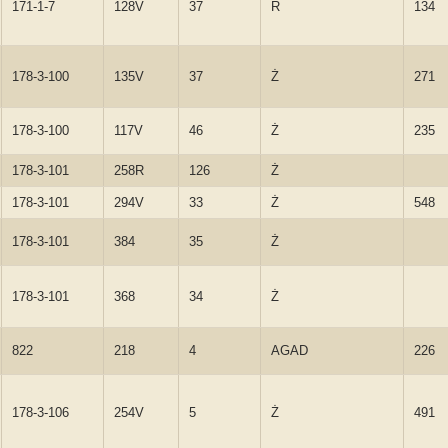
171-1-7
128V
37
R
134
178-3-100
135V
37
Ż
271
178-3-100
117V
46
Ż
235
178-3-101
258R
126
Ż
178-3-101
294V
33
Ż
548
178-3-101
384
35
Ż
178-3-101
368
34
Ż
822
218
4
AGAD
226
178-3-106
254V
5
Ż
491