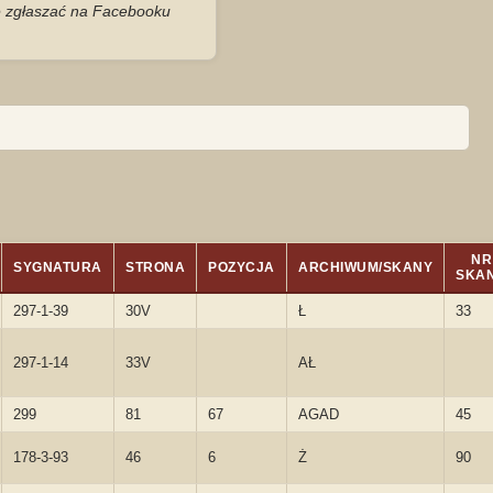
je zgłaszać na Facebooku
NR
SYGNATURA
STRONA
POZYCJA
ARCHIWUM/SKANY
SKA
297-1-39
30V
Ł
33
297-1-14
33V
AŁ
299
81
67
AGAD
45
178-3-93
46
6
Ż
90