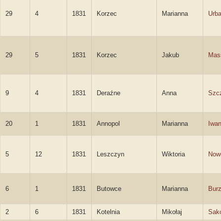
29
4
1831
Korzec
Marianna
Urb
29
5
1831
Korzec
Jakub
Mas
9
4
1831
Deraźne
Anna
Szc
20
1
1831
Annopol
Marianna
Iwan
5
12
1831
Leszczyn
Wiktoria
Now
6
1
1831
Butowce
Marianna
Bur
2
6
1831
Kotelnia
Mikołaj
Sak