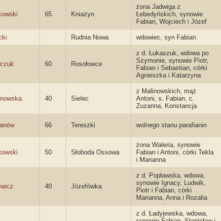
żona Jadwiga z
kowski
65
Kniażyn
Łebedyńskich, synowie
Fabian, Wojciech i Józef
cki
Rudnia Nowa
wdowiec, syn Fabian
z d. Łukaszuk, wdowa po
Szymonie, synowie Piotr,
nczuk
60
Rosołowce
Fabian i Sebastian, córki
Agnieszka i Katarzyna
z Malinowskich, mąż
jnowska
40
Sielec
Antoni, s. Fabian, c.
Zuzanna, Konstancja
ianów
66
Tereszki
wolnego stanu parafianin
żona Waleria, synowie
kowski
50
Słoboda Ossowa
Fabian i Antoni, córki Tekla
i Marianna
z d. Popławska, wdowa,
synowie Ignacy, Ludwik,
ewicz
40
Józefówka
Piotr i Fabian, córki
Marianna, Anna i Rozalia
z d. Ładyjewska, wdowa,
synowie Fabian, Stanisław i