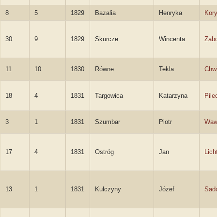
8
5
1829
Bazalia
Henryka
Kor
30
9
1829
Skurcze
Wincenta
Zab
11
10
1830
Równe
Tekla
Chw
18
4
1831
Targowica
Katarzyna
Pile
3
1
1831
Szumbar
Piotr
Waw
17
4
1831
Ostróg
Jan
Lich
13
1
1831
Kulczyny
Józef
Sad