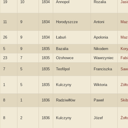
19
10
1834
Annopol
Rozalia
Jasi
11
9
1834
Horodyszcze
Antoni
Maz
26
9
1834
Łabuń
Apolonia
Maz
5
9
1835
Bazalia
Nikodem
Kory
23
7
1835
Ożohowce
Wawrzyniec
Fabi
7
5
1835
Teofilpol
Franciszka
Saw
1
5
1835
Kulczyny
Wiktoria
Zółt
8
1
1836
Radziwiłłów
Paweł
Skib
8
2
1836
Kulczyny
Józef
Żołt