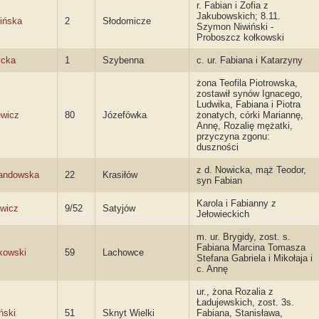
r. Fabian i Zofia z
Jakubowskich; 8.11.
ińska
2
Słodomicze
Szymon Niwiński -
Proboszcz kołkowski
ycka
1
Szybenna
c. ur. Fabiana i Katarzyny
żona Teofila Piotrowska,
zostawił synów Ignacego,
Ludwika, Fabiana i Piotra
ewicz
80
Józefówka
żonatych, córki Mariannę,
Annę, Rozalię mężatki,
przyczyna zgonu:
duszności
z d. Nowicka, mąż Teodor,
andowska
22
Krasiłów
syn Fabian
Karola i Fabianny z
wicz
9/52
Satyjów
Jełowieckich
m. ur. Brygidy, zost. s.
Fabiana Marcina Tomasza
kowski
59
Lachowce
Stefana Gabriela i Mikołaja i
c. Annę
ur., żona Rozalia z
Ładujewskich, zost. 3s.
ński
51
Sknyt Wielki
Fabiana, Stanisława,