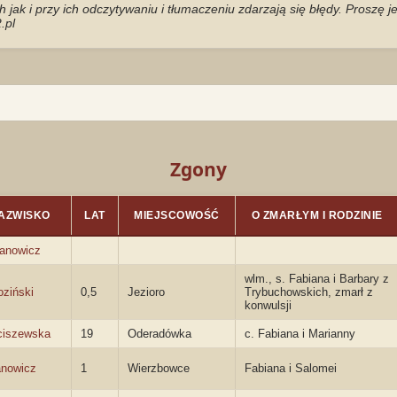
jak i przy ich odczytywaniu i tłumaczeniu zdarzają się błędy. Proszę 
.pl
Zgony
AZWISKO
LAT
MIEJSCOWOŚĆ
O ZMARŁYM I RODZINIE
ianowicz
wlm., s. Fabiana i Barbary z
ziński
0,5
Jezioro
Trybuchowskich, zmarł z
konwulsji
ciszewska
19
Oderadówka
c. Fabiana i Marianny
anowicz
1
Wierzbowce
Fabiana i Salomei