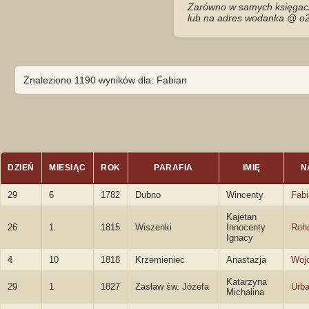
Zarówno w samych księgach 
lub na adres wodanka @ o2
Znaleziono 1190 wyników dla: Fabian
DZIEŃ
MIESIĄC
ROK
PARAFIA
IMIĘ
N
29
6
1782
Dubno
Wincenty
Fab
Kajetan
26
1
1815
Wiszenki
Innocenty
Roho
Ignacy
4
10
1818
Krzemieniec
Anastazja
Woj
Katarzyna
29
1
1827
Zasław św. Józefa
Urb
Michalina