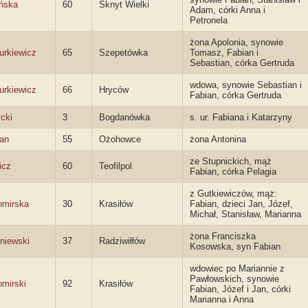
ńska
60
Sknyt Wielki
Adam, córki Anna i
Petronela
żona Apolonia, synowie
urkiewicz
65
Szepetówka
Tomasz, Fabian i
Sebastian, córka Gertruda
wdowa, synowie Sebastian i
urkiewicz
66
Hryców
Fabian, córka Gertruda
cki
3
Bogdanówka
s. ur. Fabiana i Katarzyny
an
55
Ożohowce
żona Antonina
ze Stupnickich, mąż
icz
60
Teofilpol
Fabian, córka Pelagia
z Gutkiewiczów, mąż:
omirska
30
Krasiłów
Fabian, dzieci Jan, Józef,
Michał, Stanisław, Marianna
żona Franciszka
niewski
37
Radziwiłłów
Kosowska, syn Fabian
wdowiec po Mariannie z
Pawłowskich, synowie
omirski
92
Krasiłów
Fabian, Józef i Jan, córki
Marianna i Anna