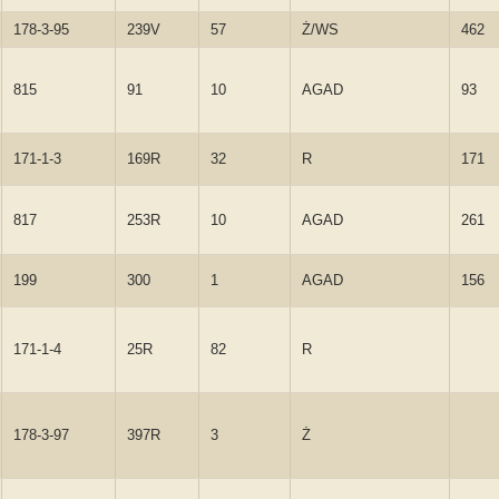
178-3-95
239V
57
Ż/WS
462
815
91
10
AGAD
93
171-1-3
169R
32
R
171
817
253R
10
AGAD
261
199
300
1
AGAD
156
171-1-4
25R
82
R
178-3-97
397R
3
Ż