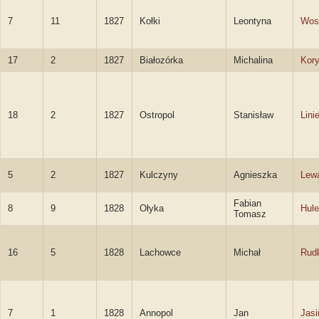
7
11
1827
Kołki
Leontyna
Wos
17
2
1827
Białozórka
Michalina
Kor
18
2
1827
Ostropol
Stanisław
Lini
5
2
1827
Kulczyny
Agnieszka
Lew
Fabian
8
9
1828
Ołyka
Hule
Tomasz
16
5
1828
Lachowce
Michał
Rud
7
1
1828
Annopol
Jan
Jasi