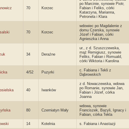
po Marcinie, synowie Piotr,
anowicz
70
Korzec
Fabian i Feliks, córki
Katarzyna, Marianna,
Petronela i Klara
wdowiec po Magdalenie z
domu Czerska, synowie
salski
70
Korzec
Józef i Fabian, córki
Agnieszka i Anna
ur., z d. Szuszczewska,
mąż Remigiusz, synowie
zuk
34
Deraźne
Feliks, Fabian i Romuald,
córki Wiktoria i Karolina
c. Fabiana i Tekli z
icka
4/52
Puzyrki
Dąbrowskich
z d. Nowaczewska, wdowa
po Romanie, synowie Jan,
osielska
40
Iwanków
Fabian i Józef, córka
Joanna
wdowa, synowie
zyńska
80
Czerniatyn Mały
Franciszek, Bazyli, Ignacy i
Fabian, córka Tekla
owski
14
Kotelnia
s. Fabiana i Anastazji