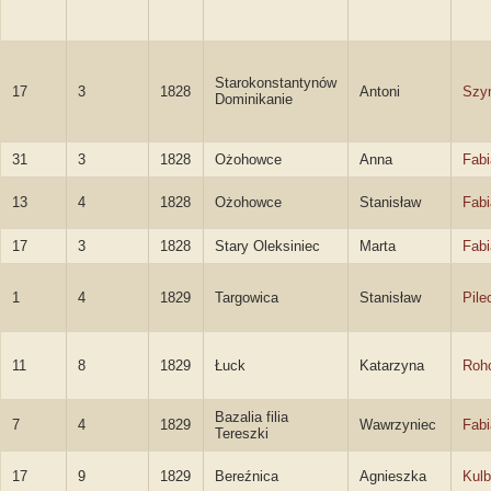
Starokonstantynów
17
3
1828
Antoni
Szy
Dominikanie
31
3
1828
Ożohowce
Anna
Fab
13
4
1828
Ożohowce
Stanisław
Fab
17
3
1828
Stary Oleksiniec
Marta
Fab
1
4
1829
Targowica
Stanisław
Pile
11
8
1829
Łuck
Katarzyna
Roh
Bazalia filia
7
4
1829
Wawrzyniec
Fab
Tereszki
17
9
1829
Bereźnica
Agnieszka
Kul