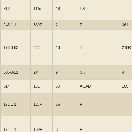
813
111a
18
RS
245-1-1
369R
2
R
361
178-3-93
422
13
Ż
218R
685-3-21
2V
9
Ch
4
814
161
30
AGAD
165
171-1-1
127V
55
R
171-1-1
139R
3
R